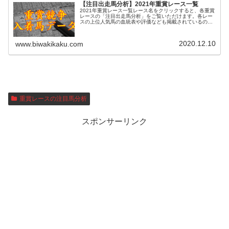
【注目出走馬分析】2021年重賞レース一覧
2021年重賞レース一覧レース名をクリックすると、各重賞
レースの「注目出走馬分析」をご覧いただけます。各レー
スの上位人気馬の血統表や評価なども掲載されているの
で、過去のレースと比較する際にお役立てください。また
レース名の脇のDをクリックする...
2020.12.10
www.biwakikaku.com
重賞レースの注目馬分析
スポンサーリンク