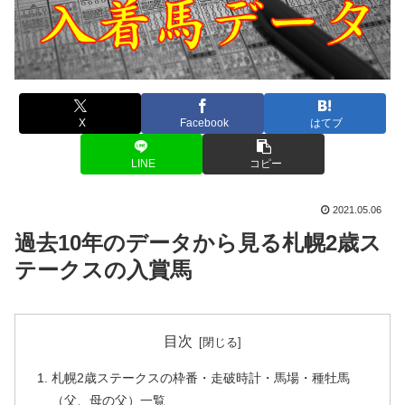
X
Facebook
はてブ
LINE
コピー
2021.05.06
過去10年のデータから見る札幌2歳ス
テークスの入賞馬
目次
札幌2歳ステークスの枠番・走破時計・馬場・種牡馬
（父、母の父）一覧