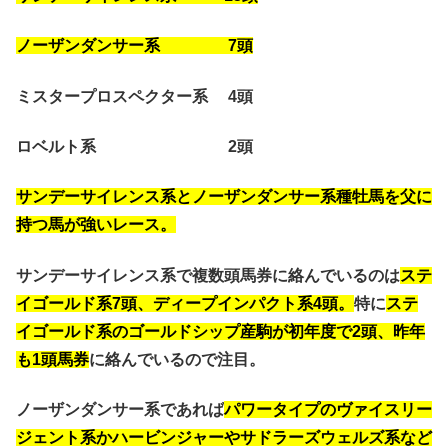
ノーザンダンサー系 7頭
ミスタープロスペクター系 4頭
ロベルト系 2頭
サンデーサイレンス系とノーザンダンサー系種牡馬を父に
持つ馬が強いレース。
サンデーサイレンス系で複数頭馬券に絡んでいるのは
ステ
イゴールド系7頭、ディープインパクト系4頭。
特に
ステ
イゴールド系のゴールドシップ産駒が初年度で2頭、昨年
も1頭馬券
に絡んでいるので注目。
ノーザンダンサー系であれば
パワータイプのヴァイスリー
ジェント系かハービンジャーやサドラーズウェルズ系など