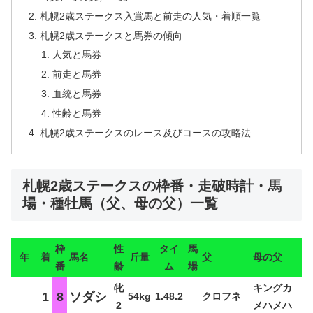
札幌2歳ステークス入賞馬と前走の人気・着順一覧
札幌2歳ステークスと馬券の傾向
人気と馬券
前走と馬券
血統と馬券
性齢と馬券
札幌2歳ステークスのレース及びコースの攻略法
札幌2歳ステークスの枠番・走破時計・馬
場・種牡馬（父、母の父）一覧
枠
性
タイ
馬
年
着
馬名
斤量
父
母の父
番
齢
ム
場
牝
キングカ
1
8
ソダシ
54kg
1.48.2
クロフネ
2
メハメハ