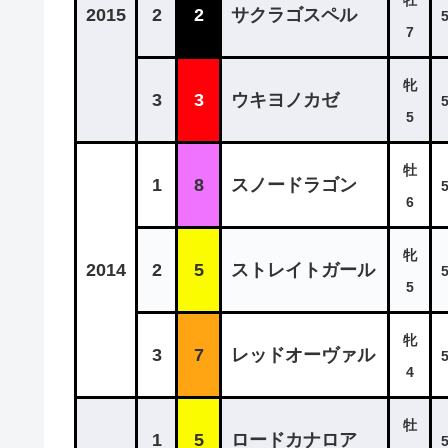
牡
2015
2
2
サクラゴスペル
7
牝
3
3
ウキヨノカゼ
5
牡
1
8
スノードラゴン
6
牝
2014
2
5
ストレイトガール
5
牝
3
7
レッドオーヴァル
4
牡
1
5
ロードカナロア