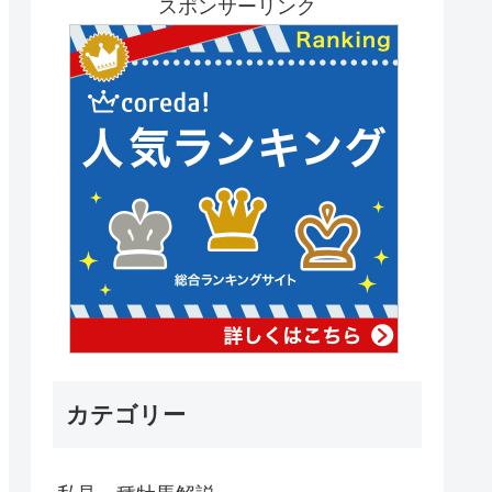
スポンサーリンク
カテゴリー