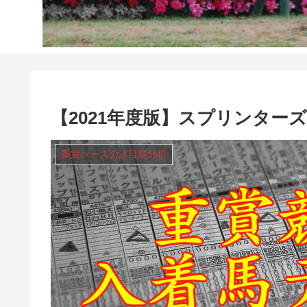
【2021年度版】スプリンター
重賞レースの注目馬分析