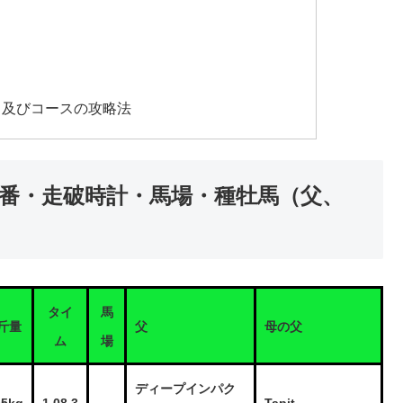
ス及びコースの攻略法
番・走破時計・馬場・種牡馬（父、
タイ
馬
斤量
父
母の父
ム
場
ディープインパク