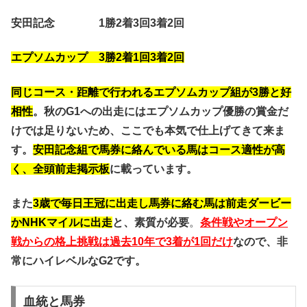
安田記念 1勝2着3回3着2回
エプソムカップ 3勝2着1回3着2回
同じコース・距離で行われるエプソムカップ組が3勝と好
相性
。秋のG1への出走にはエプソムカップ優勝の賞金だ
けでは足りないため、ここでも本気で仕上げてきて来ま
す。
安田記念組で馬券に絡んでいる馬はコース適性が高
く、全頭前走掲示板
に載っています。
また
3歳で毎日王冠に出走し馬券に絡む馬は前走ダービー
かNHKマイルに出走
と、素質が必要
。
条件戦やオープン
戦からの格上挑戦は過去10年で3着が1回だけ
なので、非
常にハイレベルなG2です。
血統と馬券