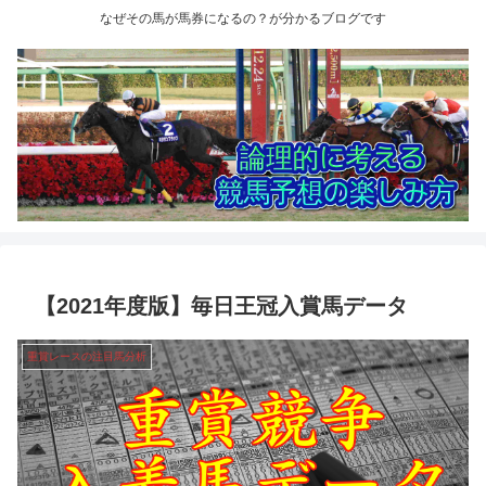
なぜその馬が馬券になるの？が分かるブログです
【2021年度版】毎日王冠入賞馬データ
重賞レースの注目馬分析