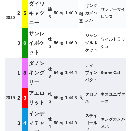
ダイワ
キング
騙
サンデーサイ
2
5
キャグ
56kg
1.46.0
カメハ
稍
6
レンス
2020
メハ
重
ニー
サンレ
ジャン
牡
ワイルドラッ
3
6
イポケ
56kg
1.46.0
グルポ
5
シュ
ケット
ット
ダノン
ディー
牡
1
8
キング
54kg
1.44.4
プイン
Storm Cat
3
パクト
リー
アエロ
牝
クロフ
ネオユニヴァ
2
3
2019
55kg
1.44.6
良
5
ネ
ース
リット
インデ
ステイ
牡
キングカメハ
3
4
ィチャ
58kg
1.44.8
ゴール
4
メハ
ド