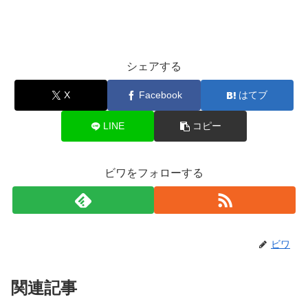
シェアする
X
Facebook
はてブ
LINE
コピー
ビワをフォローする
ビワ
関連記事