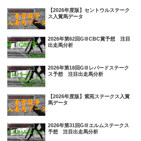
【2026年度版】セントウルステーク
重賞レースの注目馬分析
ス入賞馬データ
2026年第62回GⅢCBC賞予想 注目
重賞レースの注目馬分析
出走馬分析
2026年第18回GⅢレパードステーク
重賞レースの注目馬分析
ス予想 注目出走馬分析
【2026年度版】紫苑ステークス入賞
重賞レースの注目馬分析
馬データ
2026年第31回GⅢエルムステークス
重賞レースの注目馬分析
予想 注目出走馬分析