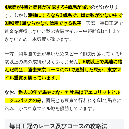
4歳馬が4勝と馬体が完成する4歳馬が強い
のが分かりま
す。しかし
連軸にするなら3歳馬で、出走数が少ない中で
3勝2着3回ならかなり信用できる数字
。
実際、毎日王冠で
賞金を獲得しないと秋の古馬マイル～中距離G1に出走で
きないため、本気度が違います。
一方、開幕週で芝が早いためスピード能力が落ちてくる6
歳以上の馬の成績が良くありません
。6歳以上で馬連に絡
んだ馬は、過去東京コースのG1で連対した馬か、東京マ
イル重賞を勝っています。
なお、
過去10年で馬券になった牝馬はアエロリットとル
ージュバックのみ
。
両馬とも東京で行われるG1で馬券に
絡み、かつ東京マイル戦を優勝しています。
毎日王冠のレース及びコースの攻略法