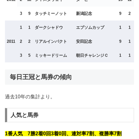
3
9
タッチミーノット
新潟記念
9
2
1
1
ダークシャドウ
エプソムカップ
1
1
2011
2
2
リアルインパクト
安田記念
9
1
3
5
ミッキードリーム
朝日チャレンジＣ
1
1
毎日王冠と馬券の傾向
過去10年の集計より。
人気と馬券
1番人気 7勝2着0回3着0回、連対率7割、複勝率7割