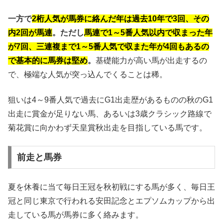
一方で
2桁人気が馬券に絡んだ年は過去10年で3回、その
内2回が馬連
。ただし
馬連で1～5番人気以内で収まった年
が7回、三連複まで1～5番人気で収また年が4回もあるの
で基本的に馬券は堅め
。
基礎能力が高い馬が出走するの
で、極端な人気が突っ込んでくることは稀。
狙いは4～9番人気で過去にG1出走歴があるものの秋のG1
出走に賞金が足りない馬、あるいは3歳クラシック路線で
菊花賞に向かわず天皇賞秋出走を目指している馬です。
前走と馬券
夏を休養に当て毎日王冠を秋初戦にする馬が多く、毎日王
冠と同じ東京で行われる安田記念とエプソムカップから出
走している馬が馬券に多く絡みます。