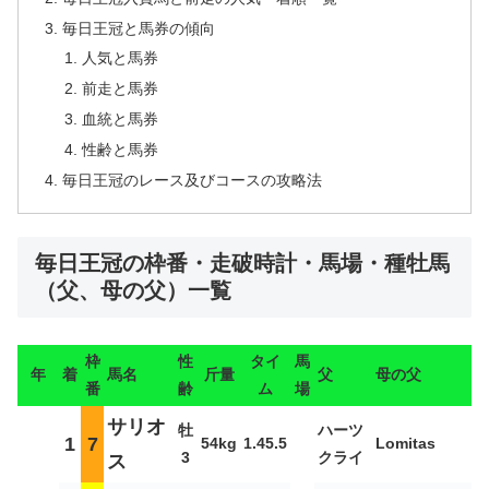
毎日王冠と馬券の傾向
人気と馬券
前走と馬券
血統と馬券
性齢と馬券
毎日王冠のレース及びコースの攻略法
毎日王冠の枠番・走破時計・馬場・種牡馬
（父、母の父）一覧
枠
性
タイ
馬
年
着
馬名
斤量
父
母の父
番
齢
ム
場
サリオ
牡
ハーツ
1
7
54kg
1.45.5
Lomitas
3
クライ
ス