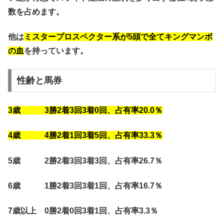
数を占めます。
他は
ミスタープロスペクター系が5頭で全てキングマンボ
の血
を持っています。
性齢と馬券
3歳 3勝2着3回3着0回、占有率20.0％
4歳 4勝2着1回3着5回、占有率33.3％
5歳 2勝2着3回3着3回、占有率26.7％
6歳 1勝2着3回3着1回、占有率16.7％
7歳以上 0勝2着0回3着1回、占有率3.3％