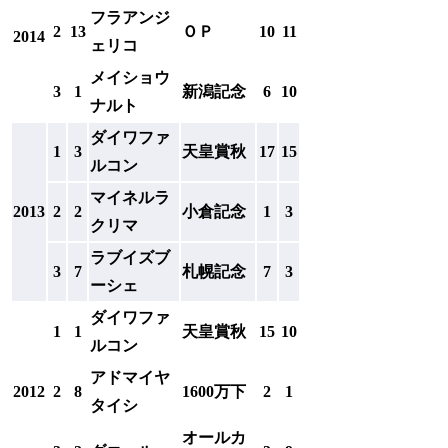
フラアンジ
2
13
ＯＰ
10
11
2014
ェリコ
メイショウ
3
1
新潟記念
6
10
ナルト
ダイワファ
1
3
天皇賞秋
17
15
ルコン
マイネルラ
2013
2
2
小倉記念
1
3
クリマ
ラブイズブ
3
7
札幌記念
7
3
ーシェ
ダイワファ
1
1
天皇賞秋
15
10
ルコン
アドマイヤ
2012
2
8
1600万下
2
1
タイシ
オールカ