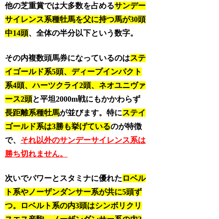
他の芝重賞では大多数を占める
サンデー
サイレンス系種牡馬を父に持つ馬が30頭
中14頭
、全体の半分以下という数字。
その内複数頭馬券になっているのは
ステ
イゴールド系5頭、ディープインパクト
系4頭、ハーツクライ2頭、ネオユニヴァ
ース2頭
と平坦2000m戦にもかかわらず
長距離系種牡馬
が並びます。特に
ステイ
ゴールド系は3勝も挙げている
のが特徴
で、
それ以外のサンデーサイレンス系は
勝ち切れません。
次いでパワーとスタミナに優れた
ロベル
ト系やノーザンダンサー系が共に5頭ず
つ。ロベルト系の内3頭はシンボリクリ