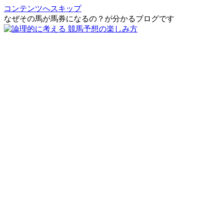
コンテンツへスキップ
なぜその馬が馬券になるの？が分かるブログです