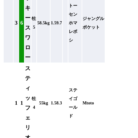
トー
キ
セン
ー
牡
ジャングル
3
6
58.5kg
1.59.7
ホマ
ス
5
ポケット
レボ
ワ
シ
ロ
ー
ス
テ
ィ
ステ
ッ
牡
イゴ
1
1
55kg
1.58.3
Mtoto
フ
4
ール
ド
ェ
リ
オ