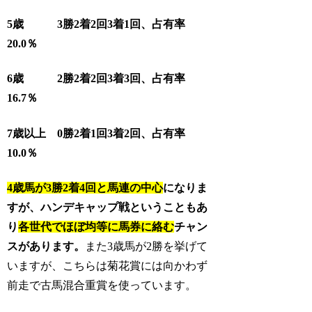
5歳 3勝2着2回3着1回、占有率
20.0％
6歳 2勝2着2回3着3回、占有率
16.7％
7歳以上 0勝2着1回3着2回、占有率
10.0％
4歳馬が3勝2着4回と馬連の中心
になりま
すが、ハンデキャップ戦ということもあ
り
各世代でほぼ均等に馬券に絡む
チャン
スがあります。
また3歳馬が2勝を挙げて
いますが、こちらは菊花賞には向かわず
前走で古馬混合重賞を使っています。