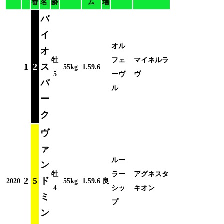
番
名
齢
ム
場
バ
イ
オル
オ
牡
フェ
マイネルラ
1
2
ス
55kg
1.59.6
5
ーヴ
ヴ
パ
ル
ー
ク
ヴ
ァ
ルー
ン
牡
ラー
アグネスタ
2
5
ド
2020
55kg
1.59.6
良
4
シッ
キオン
ミ
プ
ン