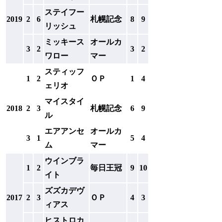
ステイフー
2019
2
6
札幌記念
8
9
リッシュ
ミッキース
オールカ
3
2
3
2
ワロー
マー
スティッフ
1
2
ＯＰ
1
4
ェリオ
マイスタイ
2018
2
3
札幌記念
6
9
ル
エアアンセ
オールカ
3
1
5
4
ム
マー
ウインブラ
1
2
毎日王冠
9
10
イト
ズズカデヴ
2017
2
3
ＯＰ
4
3
ィアス
ヒストロカ