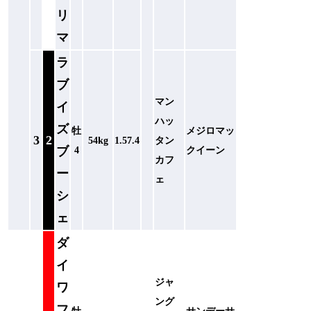
リ
マ
ラ
ブ
マン
イ
ハッ
ズ
牡
メジロマッ
3
2
54kg
1.57.4
タン
ブ
4
クイーン
カフ
ー
ェ
シ
ェ
ダ
イ
ジャ
ワ
ング
フ