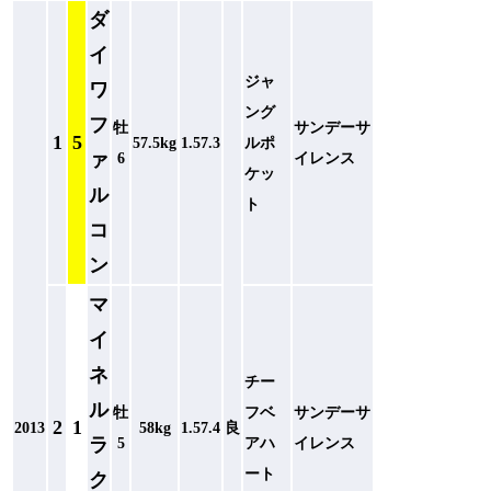
ダ
イ
ジャ
ワ
ング
フ
牡
サンデーサ
1
5
57.5kg
1.57.3
ルポ
ァ
6
イレンス
ケッ
ル
ト
コ
ン
マ
イ
ネ
チー
ル
牡
フベ
サンデーサ
2
1
2013
58kg
1.57.4
良
ラ
5
アハ
イレンス
ート
ク