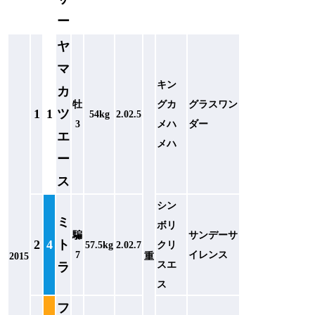
ー
ヤ
マ
キン
カ
牡
グカ
グラスワン
1
1
ツ
54kg
2.02.5
3
メハ
ダー
エ
メハ
ー
ス
シン
ミ
ボリ
騙
サンデーサ
2
4
ト
57.5kg
2.02.7
クリ
7
イレンス
2015
重
スエ
ラ
ス
フ