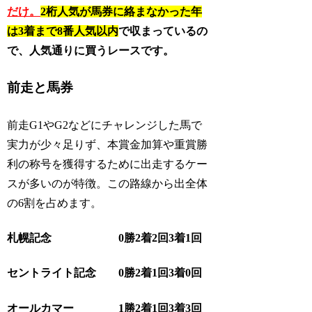
だけ。
2桁人気が馬券に絡まなかった年
は3着まで8番人気以内
で収まっているの
で、人気通りに買うレースです。
前走と馬券
前走G1やG2などにチャレンジした馬で
実力が少々足りず、本賞金加算や重賞勝
利の称号を獲得するために出走するケー
スが多いのが特徴。この路線から出全体
の6割を占めます。
札幌記念 0勝2着2回3着1回
セントライト記念 0勝2着1回3着0回
オールカマー 1勝2着1回3着3回