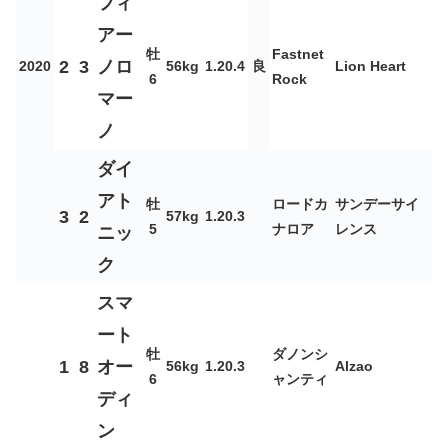
フィ
アー
牡
Fastnet
2
3
ノロ
2020
56kg
1.20.4
良
Lion Heart
6
Rock
マー
ノ
ダイ
アト
牡
ロードカ
サンデーサイ
3
2
57kg
1.20.3
5
ナロア
レンス
ニッ
ク
スマ
ート
牡
ダノンシ
1
8
オー
56kg
1.20.3
Alzao
6
ャンティ
ディ
ン