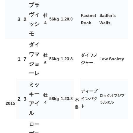
ブラ
ヴィ
牡
Fastnet
Sadler’s
3
2
56kg
1.20.0
4
Rock
Wells
ッシ
モ
ダイ
ワマ
牡
ダイワメ
1
7
56kg
1.23.8
Law Society
6
ジャー
ジョ
ーレ
ミッ
ディープ
キー
牡
ロックオブジブ
2
3
58kg
1.23.8
インパク
不
4
ラルタル
アイ
2015
ト
良
ル
ロー