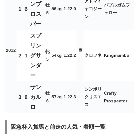
アドマイ
ンプ
牡
バブルガムフ
1
6
56kg
1.22.0
ヤコジー
5
ェロー
ロス
ン
パー
スプ
リン
2012
良
牝
2
1
グサ
54kg
1.22.2
クロフネ
Kingmambo
5
ンダ
ー
サン
シンボリ
牡
Crafty
3
8
カル
57kg
1.22.3
クリスエ
6
Prospector
ス
ロ
阪急杯入賞馬と前走の人気・着順一覧