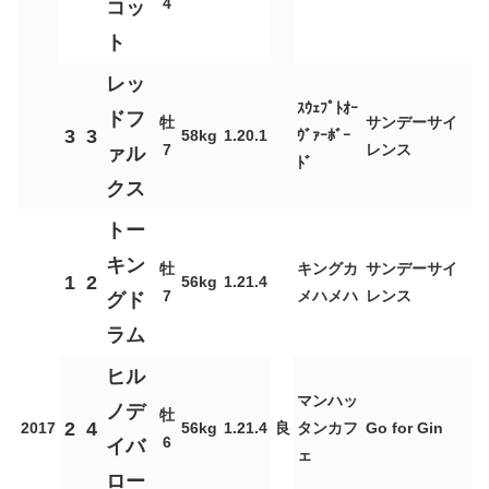
4
コッ
ト
レッ
ｽｳｪﾌﾟﾄｵｰ
ドフ
牡
サンデーサイ
3
3
58kg
1.20.1
ｳﾞｧｰﾎﾞｰ
7
レンス
ァル
ﾄﾞ
クス
トー
キン
牡
キングカ
サンデーサイ
1
2
56kg
1.21.4
7
メハメハ
レンス
グド
ラム
ヒル
マンハッ
ノデ
牡
2
4
2017
56kg
1.21.4
良
タンカフ
Go for Gin
6
イバ
ェ
ロー