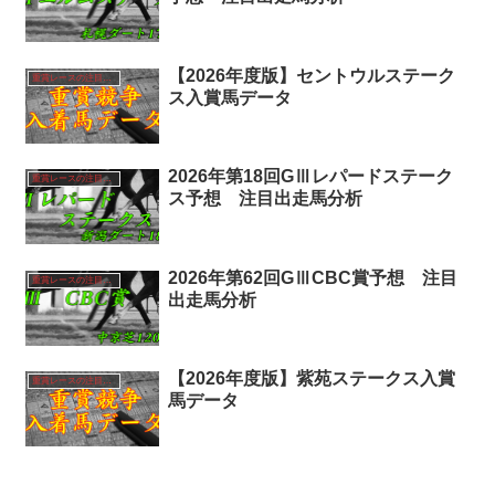
【2026年度版】セントウルステーク
重賞レースの注目馬分析
ス入賞馬データ
2026年第18回GⅢレパードステーク
重賞レースの注目馬分析
ス予想 注目出走馬分析
2026年第62回GⅢCBC賞予想 注目
重賞レースの注目馬分析
出走馬分析
【2026年度版】紫苑ステークス入賞
重賞レースの注目馬分析
馬データ