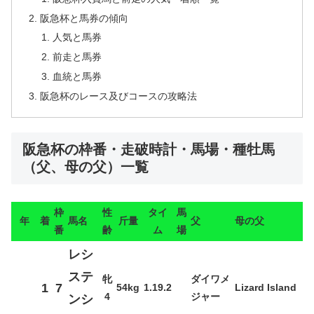
阪急杯と馬券の傾向
人気と馬券
前走と馬券
血統と馬券
阪急杯のレース及びコースの攻略法
阪急杯の枠番・走破時計・馬場・種牡馬
（父、母の父）一覧
枠
性
タイ
馬
年
着
馬名
斤量
父
母の父
番
齢
ム
場
レシ
ステ
牝
ダイワメ
1
7
54kg
1.19.2
Lizard Island
4
ジャー
ンシ