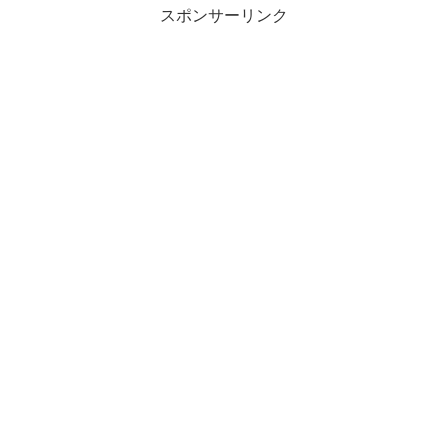
スポンサーリンク