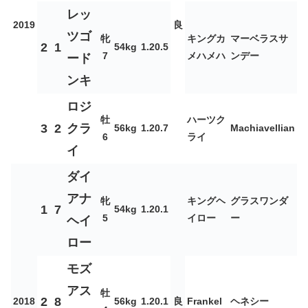
レッ
2019
良
ツゴ
牝
キングカ
マーベラスサ
2
1
54kg
1.20.5
7
メハメハ
ンデー
ード
ンキ
ロジ
牡
ハーツク
3
2
クラ
56kg
1.20.7
Machiavellian
6
ライ
イ
ダイ
アナ
牝
キングヘ
グラスワンダ
1
7
54kg
1.20.1
5
イロー
ー
ヘイ
ロー
モズ
アス
牡
2
8
2018
56kg
1.20.1
良
Frankel
ヘネシー