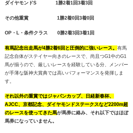
ダイヤモンドS 1勝2着1回3着3回
その他重賞 1勝2着0回3着0回
OP・L・条件クラス 0勝2着3回3着1回
有馬記念出走馬が4勝2着6回と圧倒的に強いレース。
有馬
記念自体がステイヤー向きのレースで、尚且つG1中のG1
馬が揃うので、厳しいレースを経験している分、メンバー
が手薄な阪神大賞典では高いパフォーマンスを発揮しま
す。
それ以外の重賞ではジャパンカップ、日経新春杯、
AJCC、京都記念、ダイヤモンドステークスなど2200m超
のレースを使ってきた馬
が馬券に絡み、それ以下ではほぼ
馬券になっていません。