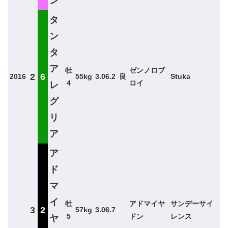
ン
タ
ン
タ
ア
牡
ゼンノロブ
2
6
2016
55kg
3.06.2
良
Stuka
4
ロイ
レ
グ
リ
ア
ア
ド
マ
イ
牡
アドマイヤ
サンデーサイ
3
2
57kg
3.06.7
5
ドン
レンス
ヤ