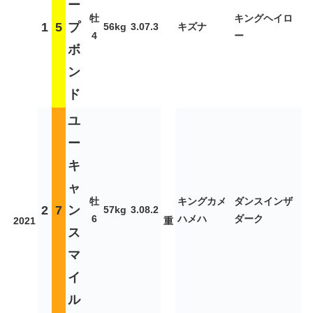
ー
牡
キングヘイロ
1
5
プ
56kg
3.07.3
キズナ
4
ー
ボ
ン
ド
ユ
ー
キ
ャ
牡
キングカメ
ダンスインザ
2
7
ン
57kg
3.08.2
6
ハメハ
ダーク
2021
重
ス
マ
イ
ル