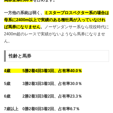
一方他の系統は弱く、
ミスタープロスペクター系の場合は
母系に2400m以上で実績のある種牡馬が入っていなけれ
ば馬券になりません
。
ノーザンダンサー系なら現役時代に
2400m超のレースで実績がないようなら馬券になりませ
ん。
性齢と馬券
4歳 5勝2着4回3着3回、占有率40.0％
5歳 3勝2着3回3着3回、占有率30.0％
6歳 2勝2着3回3着2回、占有率23.3％
7歳以上 0勝2着0回3着2回、占有率6.7％