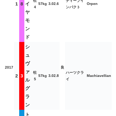
牡
ディープイ
1
8
イ
57kg
3.02.6
Orpen
4
ンパクト
ヤ
モ
ン
ド
シ
ュ
ヴ
2017
良
ァ
牡
ハーツクラ
2
3
57kg
3.02.8
Machiavellian
5
イ
ル
グ
ラ
ン
ト