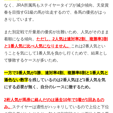
なく、JRA所属馬もステイヤータイプが減少傾向。天皇賞
春を目指すG1級の馬が出走するので、各馬の優劣がはっ
きりしています。
また別定戦で斤量差の優劣が出難いため、人気がそのまま
着順になる傾向。
ただし、2人気は連対率2割、複勝率3割
と1番人気に比べ人気になりません。
これは2番人気とい
うことを気にして1番人気を負かし行くためで、結果とし
て惨敗するケースが多いため。
一方で3番人気が3勝、連対率4割、複勝率6割と1番人気と
遜色ない数字
を残しているのは2番人気ほど1番人気を気
にする必要が無く、自分のレースに徹するため。
2桁人気が馬券に絡んだのは過去10年で3着が1回あるの
み。
ステイヤーは適性がハッキリしているので上位と下位