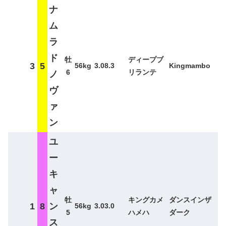
ナ
ム
ラ
ド
牡
ディープブ
3
5
56kg
3.08.3
Kingmambo
6
リランテ
ノ
ヴ
ァ
ン
ユ
ー
キ
ャ
牡
キングカメ
ダンスインザ
1
8
ン
56kg
3.03.0
5
ハメハ
ダーク
ス