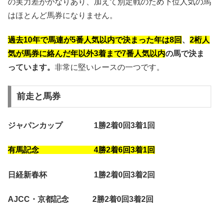
の実力差がかなりあり、加えて別定戦のため下位人気の馬
はほとんど馬券になりません。
過去10年で馬連が5番人気以内で決まった年は8回
、
2桁人
気が馬券に絡んだ年以外3着まで7番人気以内
の馬で決ま
っています。
非常に堅いレースの一つです。
前走と馬券
ジャパンカップ 1勝2着0回3着1回
有馬記念 4勝2着6回3着1回
日経新春杯 1勝2着0回3着2回
AJCC・京都記念 2勝2着0回3着2回