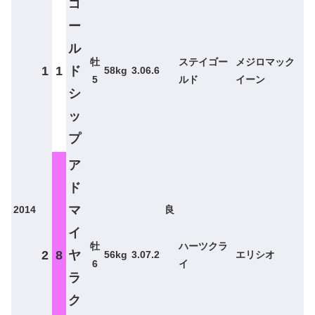
ゴ
ー
ル
牡
ステイゴー
メジロマック
1
1
ド
58kg
3.06.6
5
ルド
イーン
シ
ッ
プ
ア
ド
マ
2014
良
イ
牡
ハーツクラ
2
8
ヤ
56kg
3.07.2
エリシオ
6
イ
ラ
ク