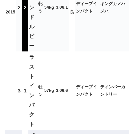
牝
ディープイ
キングカメハ
2
2
ン
54kg
3.06.1
5
ンパクト
メハ
2015
良
ド
ル
ビ
ー
ラ
ス
ト
イ
牡
ディープイ
ティンバーカ
3
1
57kg
3.06.6
5
ンパクト
ントリー
ン
パ
ク
ト