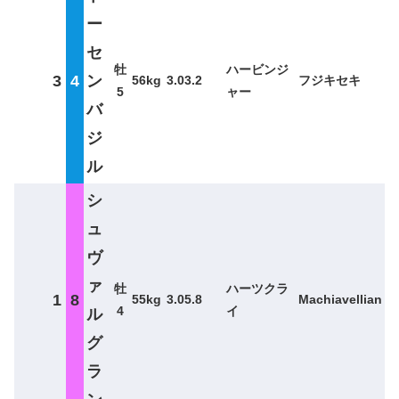
ー
セ
牡
ハービンジ
3
4
ン
56kg
3.03.2
フジキセキ
5
ャー
バ
ジ
ル
シ
ュ
ヴ
ァ
牡
ハーツクラ
1
8
55kg
3.05.8
Machiavellian
4
イ
ル
グ
ラ