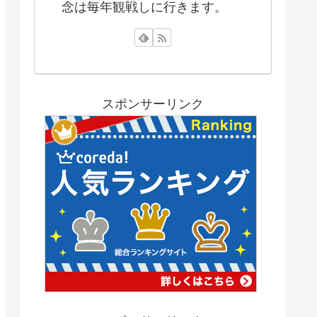
念は毎年観戦しに行きます。
スポンサーリンク