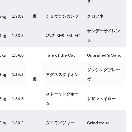
ス
6kg
1.33.3
良
ショウナンカンプ
クロフネ
サンデーサイレン
4kg
1.33.5
ｽｳｪﾌﾟﾄｵｰｳﾞｧｰﾎﾞｰﾄﾞ
ス
6kg
1.34.8
Tale of the Cat
Unbridled’s Song
ダンシングブレー
6kg
1.34.8
アグネスタキオン
良
ヴ
ストーミングホー
6kg
1.34.8
サザンヘイロー
ム
6kg
1.33.2
ダイワメジャー
Grindstone