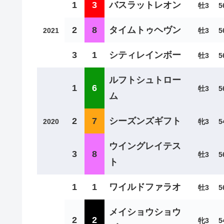
1
3
バスラットレオン
牡3
5
2
8
タイムトゥヘヴン
2021
牡3
5
3
1
シティレインボー
牡3
5
ルフトシュトロー
1
6
牡3
5
ム
2
7
シーズンズギフト
2020
牝3
5
ウイングレイテス
3
8
牡3
5
ト
1
1
ワイルドファラオ
牡3
5
メイショウショウ
2
2
牝3
5