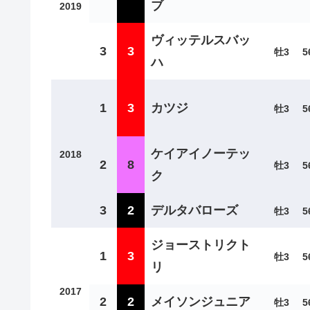
ブ
2019
ヴィッテルスバッ
3
3
牡3
5
ハ
1
3
カツジ
牡3
5
ケイアイノーテッ
2018
2
8
牡3
5
ク
3
2
デルタバローズ
牡3
5
ジョーストリクト
1
3
牡3
5
リ
2017
2
2
メイソンジュニア
牡3
5