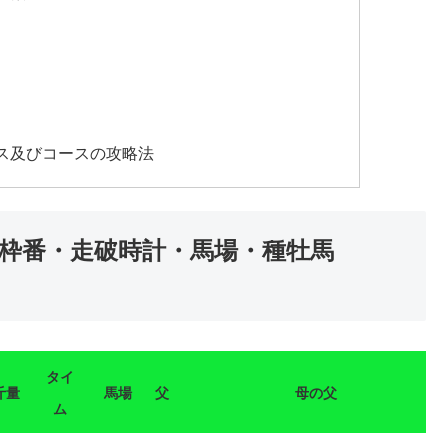
ス及びコースの攻略法
枠番・走破時計・馬場・種牡馬
タイ
斤量
馬場
父
母の父
ム