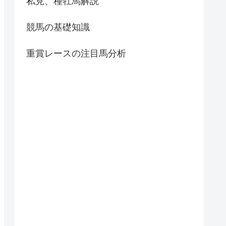
私見、種牡馬解説
競馬の基礎知識
重賞レースの注目馬分析