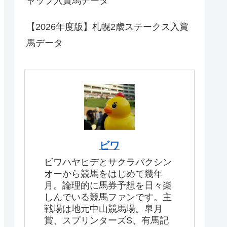
ャップ入賞馬データ
【2026年度版】札幌2歳ステークス入賞
馬データ
ビワ
ビワハヤヒデとサクラバクシン
オーから競馬をはじめて幾年
月。論理的に馬券予想を日々楽
しんでいる競馬ファンです。主
戦場は地元中山競馬場。皐月
賞、スプリンターズS、有馬記