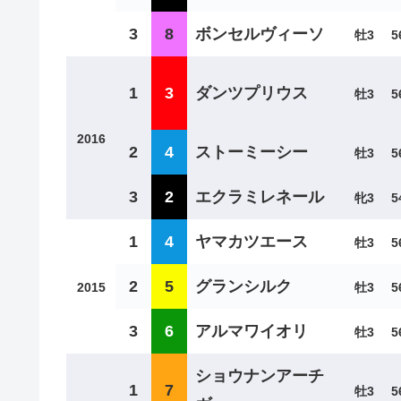
3
8
ボンセルヴィーソ
牡3
5
1
3
ダンツプリウス
牡3
5
2016
2
4
ストーミーシー
牡3
5
3
2
エクラミレネール
牝3
5
1
4
ヤマカツエース
牡3
5
2
5
グランシルク
2015
牡3
5
3
6
アルマワイオリ
牡3
5
ショウナンアーチ
1
7
牡3
5