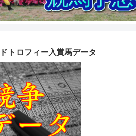
ンドトロフィー入賞馬データ