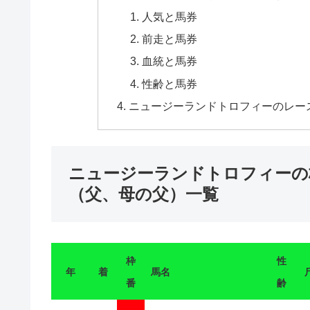
人気と馬券
前走と馬券
血統と馬券
性齢と馬券
ニュージーランドトロフィーのレー
ニュージーランドトロフィーの
（父、母の父）一覧
枠
性
年
着
馬名
番
齢