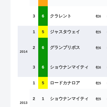
3
6
クラレント
牡6
1
5
ジャスタウェイ
牡5
2
6
グランプリボス
牡6
2014
3
6
ショウナンマイティ
牡6
1
5
ロードカナロア
牡5
2
1
ショウナンマイティ
牡5
2013