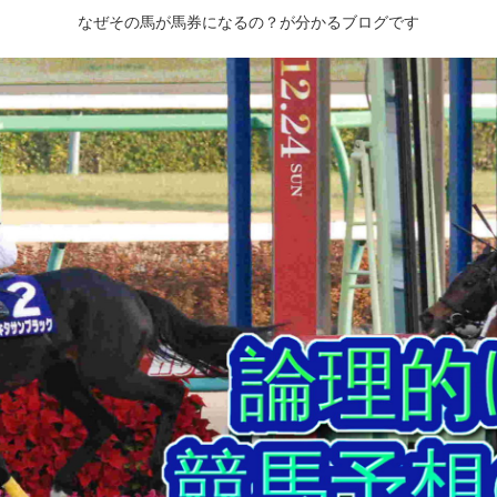
なぜその馬が馬券になるの？が分かるブログです