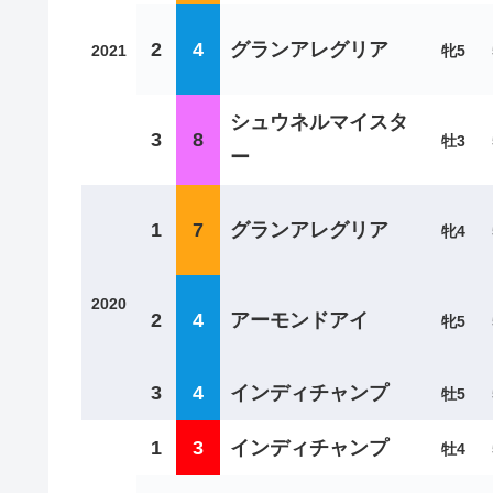
2
4
グランアレグリア
2021
牝5
シュウネルマイスタ
3
8
牡3
ー
1
7
グランアレグリア
牝4
2020
2
4
アーモンドアイ
牝5
3
4
インディチャンプ
牡5
1
3
インディチャンプ
牡4