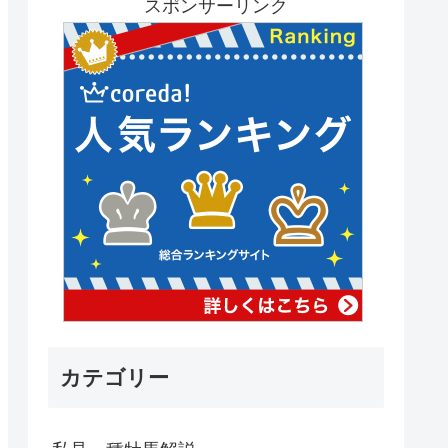
スポンサーリンク
カテゴリー