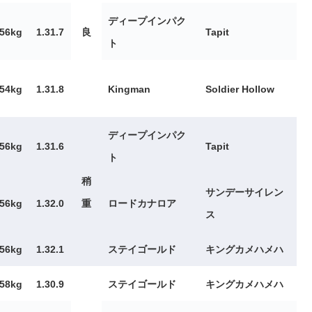
ディープインパク
56kg
1.31.7
良
Tapit
ト
54kg
1.31.8
Kingman
Soldier Hollow
ディープインパク
56kg
1.31.6
Tapit
ト
稍
サンデーサイレン
56kg
1.32.0
重
ロードカナロア
ス
56kg
1.32.1
ステイゴールド
キングカメハメハ
58kg
1.30.9
ステイゴールド
キングカメハメハ