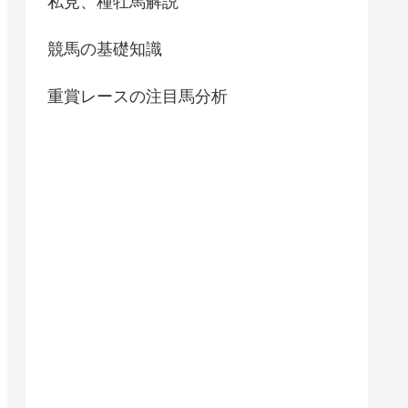
私見、種牡馬解説
競馬の基礎知識
重賞レースの注目馬分析