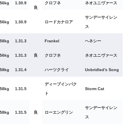
56kg
1.30.9
クロフネ
ネオユニヴァース
良
サンデーサイレン
56kg
1.30.9
ロードカナロア
ス
58kg
1.31.3
Frankel
ヘネシー
56kg
1.31.3
良
クロフネ
ネオユニヴァース
58kg
1.31.4
ハーツクライ
Unbridled’s Song
ディープインパク
58kg
1.31.5
Storm Cat
ト
サンデーサイレン
58kg
1.31.5
良
ローエングリン
ス