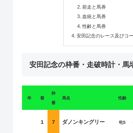
前走と馬券
血統と馬券
性齢と馬券
安田記念のレース及びコ
安田記念の枠番・走破時計・馬
枠
年
着
馬名
性齢
番
1
7
ダノンキングリー
牝5