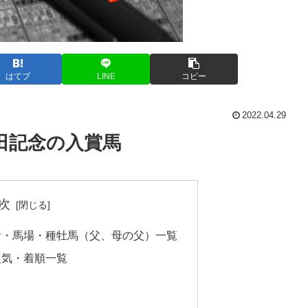
はてブ
LINE
コピー
2022.04.29
田記念の入賞馬
次
計・馬場・種牡馬（父、母の父）一覧
人気・着順一覧