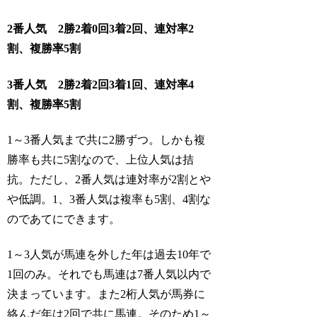
2番人気 2勝2着0回3着2回、連対率2
割、複勝率5割
3番人気 2勝2着2回3着1回、連対率4
割、複勝率5割
1～3番人気まで共に2勝ずつ。しかも複
勝率も共に5割なので、上位人気は拮
抗。ただし、2番人気は連対率が2割とや
や低調。1、3番人気は複率も5割、4割な
のであてにできます。
1～3人気が馬連を外した年は過去10年で
1回のみ。それでも馬連は7番人気以内で
決まっています。また2桁人気が馬券に
絡んだ年は2回で共に馬連。そのため1～