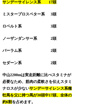
サンデーサイレンス系 17頭
ミスタープロスペター系 3頭
ロベルト系 3頭
ノーザンダンサー系 2頭
バーラム系 2頭
セダーン系 2頭
中山2200mは実走距離に比べスタミナが
必要なため、筋肉の柔軟さを伝えスタミ
ナロスが少ない
サンデーサイレンス系種
牡馬を父に持つ馬が30頭中17頭、全体の
約6割
を占めます。