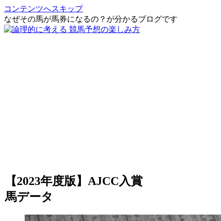
コンテンツへスキップ
なぜその馬が馬券になるの？が分かるブログです
【2023年度版】AJCC入賞
馬データ