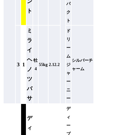
ン
パ
ト
ク
ト
ミ
ド
リ
ラ
ー
イ
ム
ヘ
牡
シルバーチ
3
1
55kg
2.12.2
ジ
ノ
4
ャーム
ャ
ツ
ー
バ
ニ
サ
ー
デ
ィ
デ
ー
ィ
プ