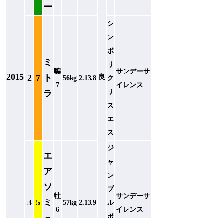
ー
シ
ン
ボ
ミ
リ
騙
サンデーサ
2015
2
7
ト
良
56kg
2.13.8
ク
7
イレンス
リ
ラ
ス
エ
ス
ジ
エ
ャ
ア
ン
ソ
ブ
牡
サンデーサ
3
5
ミ
57kg
2.13.9
ル
6
イレンス
ポ
ュ