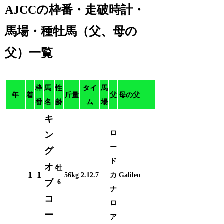
AJCCの枠番・走破時計・
馬場・種牡馬（父、母の
父）一覧
枠
馬
性
タイ
馬
年
着
斤量
父
母の父
番
名
齢
ム
場
キ
ロ
ン
ー
グ
ド
オ
牡
1
1
56kg
2.12.7
カ
Galileo
ブ
6
ナ
コ
ロ
ー
ア