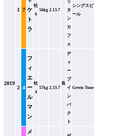
ッ
牡
シングスピ
1
7
ケ
56kg
2.13.7
タ
6
ール
ン
ト
カ
ラ
フ
ェ
デ
フ
ィ
ィ
ー
エ
プ
2019
牡
良
2
4
ー
57kg
2.13.7
イ
Green Tune
4
ン
ル
パ
マ
ク
ン
ト
メ
ゼ