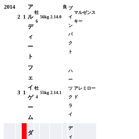
2014
ア
良
プ
牡
マルゼンス
2
1
ル
56kg
2.14.0
イ
6
キー
ン
デ
パ
ィ
ク
ー
ト
ト
フ
ハ
ェ
ー
イ
牡
ツ
アレミロー
3
1
55kg
2.14.1
ゲ
4
ク
ド
ラ
ー
イ
ム
デ
ダ
ィ