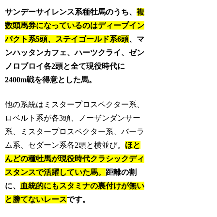
サンデーサイレンス系種牡馬のうち、
複
数頭馬券になっているのはディープイン
パクト系5頭、ステイゴールド系6頭
、マ
ンハッタンカフェ、ハーツクライ、ゼン
ノロブロイ各2頭と全て現役時代に
2400m戦を得意とした馬。
他の系統はミスタープロスペクター系、
ロベルト系が各3頭、ノーザンダンサー
系、ミスタープロスペクター系、バーラ
ム系、セダーン系各2頭と横並び。
ほと
んどの種牡馬が現役時代クラシックディ
スタンスで活躍していた馬。
距離の割
に、
血統的にもスタミナの裏付けが無い
と勝てないレース
です。