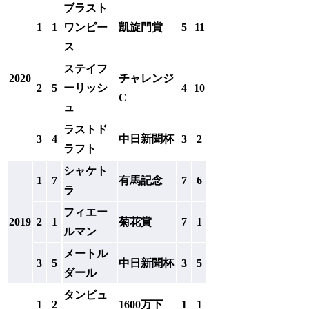
ブラスト
1
1
ワンピー
凱旋門賞
5
11
ス
ステイフ
2020
チャレンジ
2
5
ーリッシ
4
10
C
ュ
ラストド
3
4
中日新聞杯
3
2
ラフト
シャケト
1
7
有馬記念
7
6
ラ
フィエー
2019
2
1
菊花賞
7
1
ルマン
メートル
3
5
中日新聞杯
3
5
ダール
タンビュ
1
2
1600万下
1
1