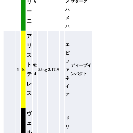
リ
6
メ
ザダーク
ハ
ー
メ
ニ
ハ
ア
エ
リ
ピ
ス
フ
ト
牡
ディープイ
1
5
55kg
2.17.9
ァ
テ
4
ンパクト
ネ
レ
イ
ス
ア
ヴ
ド
ェ
リ
ル