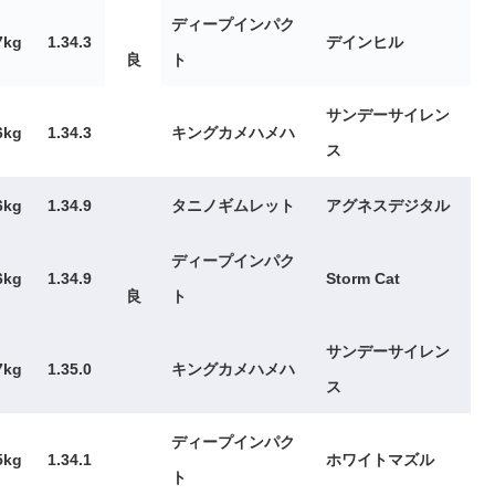
ディープインパク
7kg
1.34.3
デインヒル
良
ト
サンデーサイレン
6kg
1.34.3
キングカメハメハ
ス
6kg
1.34.9
タニノギムレット
アグネスデジタル
ディープインパク
6kg
1.34.9
Storm Cat
良
ト
サンデーサイレン
7kg
1.35.0
キングカメハメハ
ス
ディープインパク
5kg
1.34.1
ホワイトマズル
ト