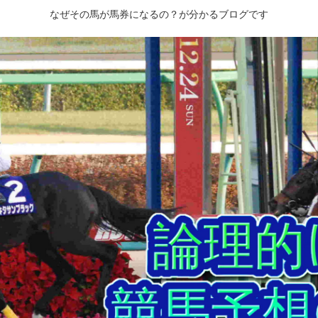
なぜその馬が馬券になるの？が分かるブログです