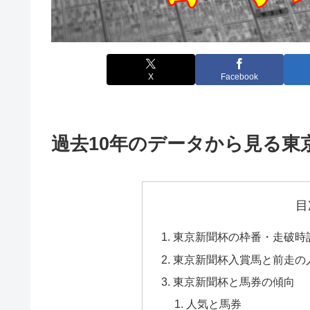
X
Facebook
過去10年のデータから見る東
目
東京新聞杯の枠番・走破時
東京新聞杯入賞馬と前走の
東京新聞杯と馬券の傾向
人気と馬券