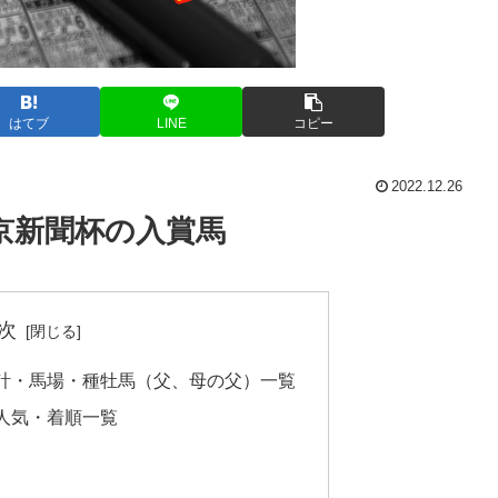
はてブ
LINE
コピー
2022.12.26
京新聞杯の入賞馬
次
計・馬場・種牡馬（父、母の父）一覧
人気・着順一覧