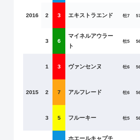
2016
2
3
エキストラエンド
牡7
5
マイネルアウラー
3
6
牡5
5
ト
1
3
ヴァンセンヌ
牡6
5
2015
2
7
アルフレード
牡6
5
3
5
フルーキー
牡5
5
ホエールキャプチ