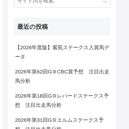
最近の投稿
【2026年度版】紫苑ステークス入賞馬デ
ータ
2026年第62回GⅢCBC賞予想 注目出走
馬分析
2026年第18回GⅢレパードステークス予
想 注目出走馬分析
2026年第31回GⅢエルムステークス予