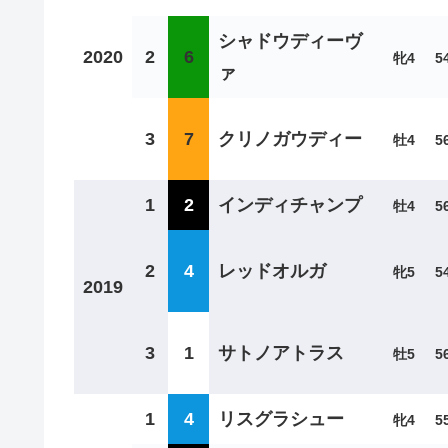
シャドウディーヴ
2020
2
6
牝4
5
ァ
3
7
クリノガウディー
牡4
5
1
2
インディチャンプ
牡4
5
2
4
レッドオルガ
牝5
5
2019
3
1
サトノアトラス
牡5
5
1
4
リスグラシュー
牝4
5