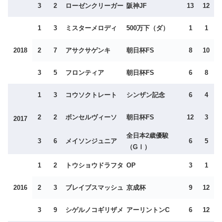
3
2
ローゼンクリーガー
阪神JF
13
12
1
3
ミスターメロディ
500万下（ダ）
1
1
2018
2
7
アサクサゲンキ
朝日杯FS
8
10
3
5
フロンティア
朝日杯FS
6
8
1
3
コウソクトレート
シンザン記念
6
4
2
2
ボンセルヴィーソ
朝日杯FS
12
3
2017
全日本2歳優駿
3
6
メイソンジュニア
6
5
（GⅠ）
1
2
トウショウドラフタ
OP
3
1
2016
2
3
ブレイブスマッシュ
京成杯
9
12
3
9
シゲルノコギリザメ
アーリントンC
6
12