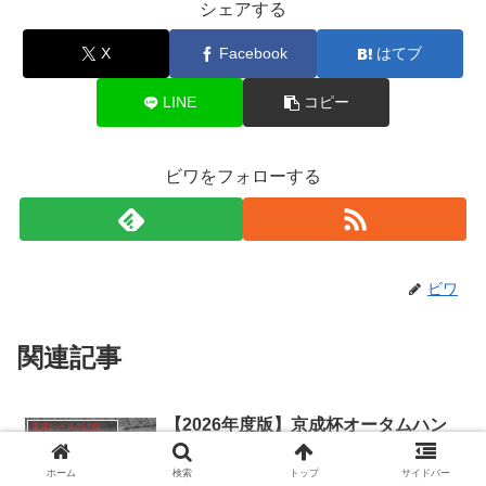
シェアする
X
Facebook
はてブ
LINE
コピー
ビワをフォローする
ビワ
関連記事
【2026年度版】京成杯オータムハン
重賞レースの注目馬分析
デキャップ入賞馬データ
ホーム
検索
トップ
サイドバー