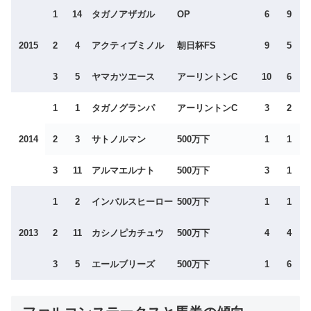
1
14
タガノアザガル
OP
6
9
2015
2
4
アクティブミノル
朝日杯FS
9
5
3
5
ヤマカツエース
アーリントンC
10
6
1
1
タガノグランパ
アーリントンC
3
2
2014
2
3
サトノルマン
500万下
1
1
3
11
アルマエルナト
500万下
3
1
1
2
インパルスヒーロー
500万下
1
1
2013
2
11
カシノピカチュウ
500万下
4
4
3
5
エールブリーズ
500万下
1
6