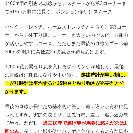
1400m用の引き込み線から。スタートから第3コーナーま
で515ｍと非常に長く、ポジション争いはスムーズ。
バックストレッチ、ホームストレッチとも長く、第3コー
ナーからン外下り坂。コーナーも大きいのでスピード能力
が活かしやすいコース。ただしまた最後の直線でゴール前
300mの場所に高低差2mの急坂が待ち受けます。
1200m戦と異なり息を入れるタイミングが難しく、最後
の直線は消耗戦になりやすい傾向。
走破時計が早い割に、
上がり時計は平均すると35秒台と粘り強さが必要だと分
かります。
最後の直線が長いため基本的に差し、追い込みが有利に見
られますが、実際の決まり手は先行馬、差し・追い込み馬
で半々。
ただし、
過去10年で逃げ馬が馬券に絡んだのは1
回のみ
。
長くいい脚を使いバテずに伸びてくるような馬を