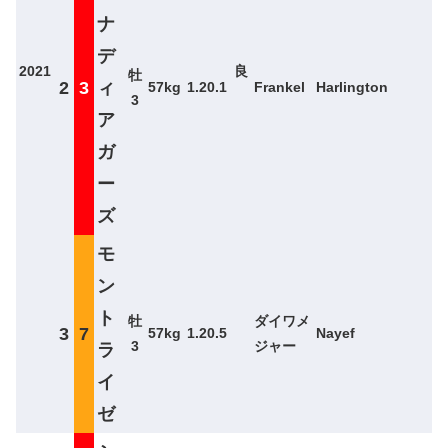
ナ
デ
2021
良
牡
2
3
ィ
57kg
1.20.1
Frankel
Harlington
3
ア
ガ
ー
ズ
モ
ン
ト
牡
ダイワメ
3
7
57kg
1.20.5
Nayef
3
ジャー
ラ
イ
ゼ