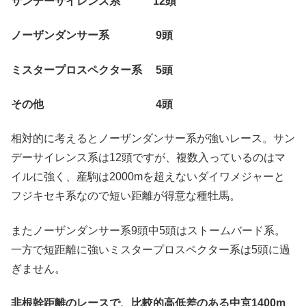
サンデーサイレンス系 12頭
ノーザンダンサー系 9頭
ミスタープロスペクター系 5頭
その他 4頭
相対的に考えるとノーザンダンサー系が強いレース。サン
デーサイレンス系は12頭ですが、複数入っているのはマ
イルに強く、産駒は2000mを超えないダイワメジャーと
フジキセキ系なので短い距離が得意な種牡馬。
またノーザンダンサー系9頭中5頭はストームバード系。
一方で短距離に強いミスタープロスペクター系は5頭に過
ぎません。
非根幹距離のレースで、比較的高低差のある中京1400m