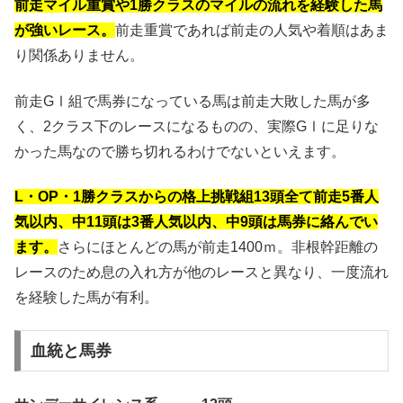
前走マイル重賞や1勝クラスのマイルの流れを経験した馬
が強いレース。
前走重賞であれば前走の人気や着順はあま
り関係ありません。
前走GⅠ組で馬券になっている馬は前走大敗した馬が多
く、2クラス下のレースになるものの、実際GⅠに足りな
かった馬なので勝ち切れるわけでないといえます。
L・OP・1勝クラスからの格上挑戦組13頭全て前走5番人
気以内、中11頭は3番人気以内、中9頭は馬券に絡んでい
ます。
さらにほとんどの馬が前走1400ｍ。非根幹距離の
レースのため息の入れ方が他のレースと異なり、一度流れ
を経験した馬が有利。
血統と馬券