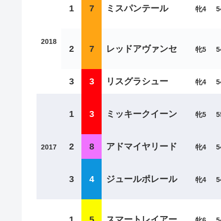
1
7
ミスパンテール
牝4
5
2018
2
7
レッドアヴァンセ
牝5
5
3
3
リスグラシュー
牝4
5
1
3
ミッキークイーン
牝5
5
2
8
アドマイヤリード
2017
牝4
5
3
4
ジュールポレール
牝4
5
1
5
スマートレイアー
牝6
5