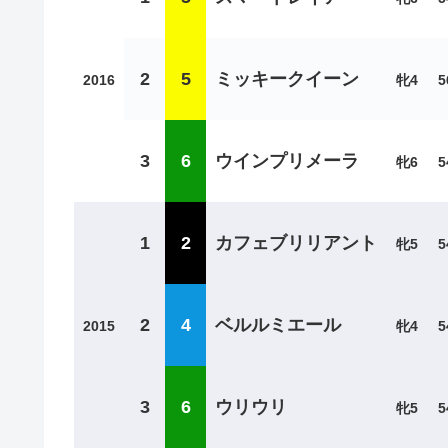
2
5
ミッキークイーン
2016
牝4
5
3
6
ウインプリメーラ
牝6
5
1
2
カフェブリリアント
牝5
5
2
4
ベルルミエール
2015
牝4
5
3
6
ウリウリ
牝5
5