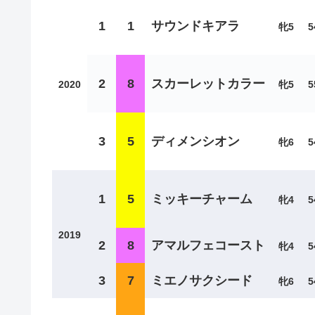
1
1
サウンドキアラ
牝5
5
2
8
スカーレットカラー
2020
牝5
5
3
5
ディメンシオン
牝6
5
1
5
ミッキーチャーム
牝4
5
2019
2
8
アマルフェコースト
牝4
5
3
7
ミエノサクシード
牝6
5