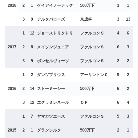
2018
2
1
ケイアイノーテック
500万下
1
1
3
9
デルタバローズ
京成杯
3
13
1
12
ジョーストリクトリ
ファルコンＳ
4
6
2017
2
8
メイソンジュニア
ファルコンＳ
6
3
3
5
ボンセルヴィーソ
ファルコンＳ
2
2
1
2
ダンツプリウス
アーリントンＣ
9
2
2016
2
14
ストーミーシー
500万下
6
2
3
12
エクラミレネール
ＯＰ
6
4
1
7
ヤマカツエース
ファルコンＳ
5
3
2015
2
1
グランシルク
500万下
2
1