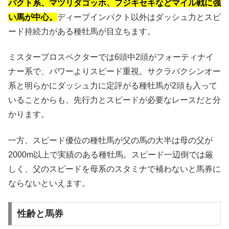
パクト系、マツリダゴッホ、フジキセキなどマイル戦に強
い馬が中心。
ディープインパクト以外はダッシュ力とスピ
ード持続力がある種牡馬が目立ちます。
ミスタープロスペクターでは6頭中2頭がフォーティナイ
ナー系で、パワーよりスピード重視。サクラバクシンオー
系と明らかにダッシュ力に定評がる種牡馬が2頭も入って
いることからも、先行力とスピードが必要なレースだと分
かります。
一方、スピード優位の種牡馬が父の馬の大半は母の父が
2000m以上で実績のある種牡馬。スピード一辺倒では厳
しく、父のスピードを母系のスタミナで補わないと馬券に
ならないといえます。
性齢と馬券