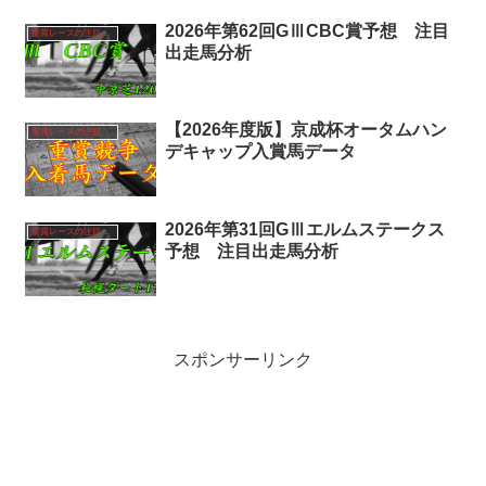
2026年第62回GⅢCBC賞予想 注目
重賞レースの注目馬分析
出走馬分析
【2026年度版】京成杯オータムハン
重賞レースの注目馬分析
デキャップ入賞馬データ
2026年第31回GⅢエルムステークス
重賞レースの注目馬分析
予想 注目出走馬分析
スポンサーリンク