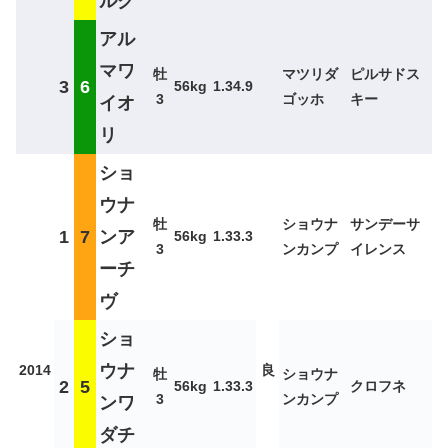
ルク
アル
マワ
牡
マツリダ
ピルサドス
3
6
56kg
1.34.9
3
ゴッホ
キー
イオ
リ
ショ
ウナ
牡
ショウナ
サンデーサ
1
7
ンア
56kg
1.33.3
3
ンカンプ
イレンス
ーチ
ヴ
ショ
ウナ
2014
良
牡
ショウナ
2
5
56kg
1.33.3
クロフネ
3
ンカンプ
ンワ
ダチ