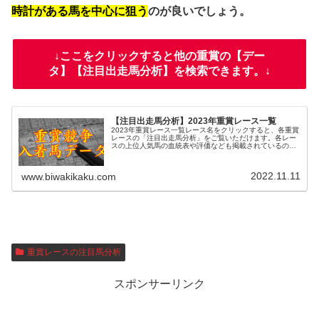
時計がある馬を中心に狙う
のが良いでしょう。
↓ここをクリックすると他の重賞の【デー
タ】【注目出走馬分析】を検索できます。↓
【注目出走馬分析】2023年重賞レース一覧
2023年重賞レース一覧レース名をクリックすると、各重賞
レースの「注目出走馬分析」をご覧いただけます。各レー
スの上位人気馬の血統表や評価なども掲載されているの
で、過去のレースと比較する際にお役立てください。また
レース名の脇のDをクリックする...
2022.11.11
www.biwakikaku.com
重賞レースの注目馬分析
スポンサーリンク