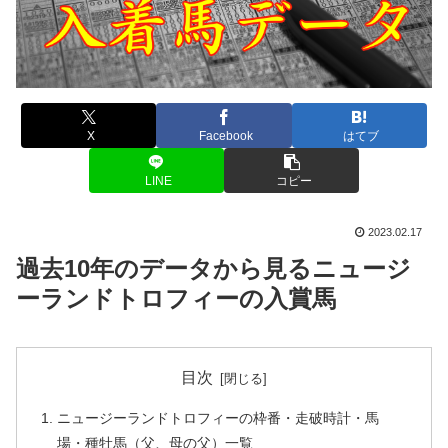
X
Facebook
はてブ
LINE
コピー
2023.02.17
過去10年のデータから見るニュージ
ーランドトロフィーの入賞馬
目次
ニュージーランドトロフィーの枠番・走破時計・馬
場・種牡馬（父、母の父）一覧