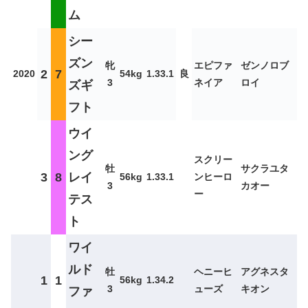
ム
シー
ズン
牝
エピファ
ゼンノロブ
2
7
2020
54kg
1.33.1
良
3
ネイア
ロイ
ズギ
フト
ウイ
ング
スクリー
牡
サクラユタ
3
8
レイ
56kg
1.33.1
ンヒーロ
3
カオー
ー
テス
ト
ワイ
ルド
牡
ヘニーヒ
アグネスタ
1
1
56kg
1.34.2
3
ューズ
キオン
ファ