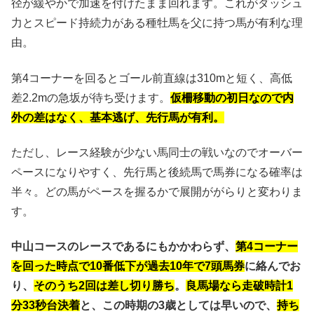
径が緩やかで加速を付けたまま回れます。これがダッシュ
力とスピード持続力がある種牡馬を父に持つ馬が有利な理
由。
第4コーナーを回るとゴール前直線は310mと短く、高低
差2.2mの急坂が待ち受けます。
仮柵移動の初日なので内
外の差はなく、基本逃げ、先行馬が有利。
ただし、レース経験が少ない馬同士の戦いなのでオーバー
ペースになりやすく、先行馬と後続馬で馬券になる確率は
半々。どの馬がペースを握るかで展開ががらりと変わりま
す。
中山コースのレースであるにもかかわらず、
第4コーナー
を回った時点で10番低下が過去10年で7頭馬券
に絡んでお
り、
そのうち2回は差し切り勝ち
。
良馬場なら走破時計1
分33秒台決着
と、この時期の3歳としては早いので、
持ち