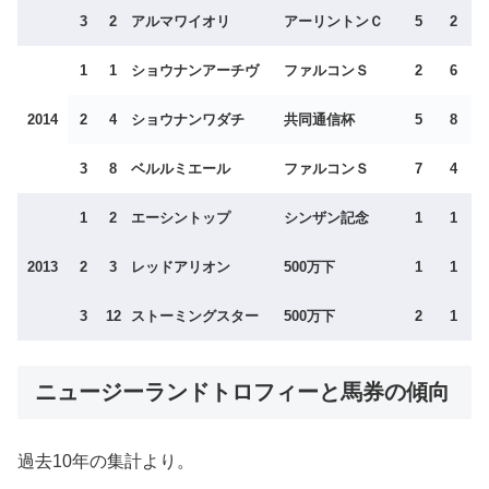
3
2
アルマワイオリ
アーリントンＣ
5
2
1
1
ショウナンアーチヴ
ファルコンＳ
2
6
2014
2
4
ショウナンワダチ
共同通信杯
5
8
3
8
ベルルミエール
ファルコンＳ
7
4
1
2
エーシントップ
シンザン記念
1
1
2013
2
3
レッドアリオン
500万下
1
1
3
12
ストーミングスター
500万下
2
1
ニュージーランドトロフィーと馬券の傾向
過去10年の集計より。