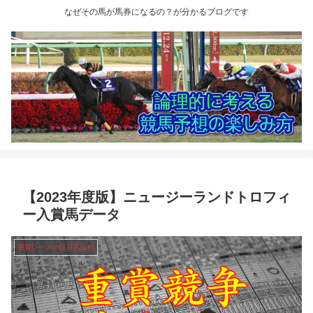
なぜその馬が馬券になるの？が分かるブログです
【2023年度版】ニュージーランドトロフィ
ー入賞馬データ
重賞レースの注目馬分析