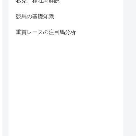
私見、種牡馬解説
競馬の基礎知識
重賞レースの注目馬分析