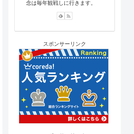
念は毎年観戦しに行きます。
スポンサーリンク