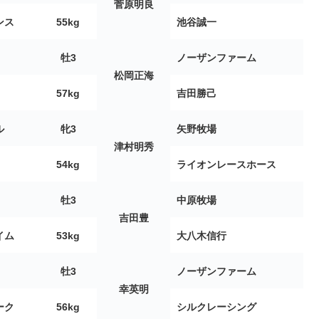
菅原明良
ンス
55kg
池谷誠一
牡3
ノーザンファーム
松岡正海
57kg
吉田勝己
ル
牝3
矢野牧場
津村明秀
54kg
ライオンレースホース
牡3
中原牧場
吉田豊
イム
53kg
大八木信行
牡3
ノーザンファーム
幸英明
ーク
56kg
シルクレーシング