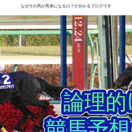
なぜその馬が馬券になるの？が分かるブログです