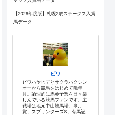
ャップ入賞馬データ
【2026年度版】札幌2歳ステークス入賞
馬データ
ビワ
ビワハヤヒデとサクラバクシン
オーから競馬をはじめて幾年
月。論理的に馬券予想を日々楽
しんでいる競馬ファンです。主
戦場は地元中山競馬場。皐月
賞、スプリンターズS、有馬記