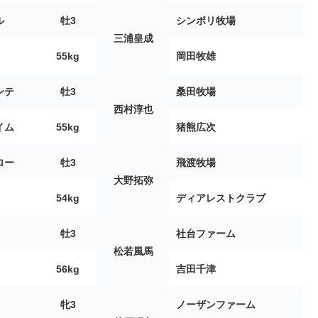
ル
牡3
シンボリ牧場
三浦皇成
55kg
岡田牧雄
ンテ
牡3
桑田牧場
西村淳也
イム
55kg
猪熊広次
ロー
牡3
飛渡牧場
大野拓弥
54kg
ディアレストクラブ
牡3
社台ファーム
松若風馬
56kg
吉田千津
牝3
ノーザンファーム