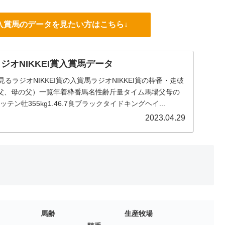
EI入賞馬のデータを見たい方はこちら↓
ラジオNIKKEI賞入賞馬データ
るラジオNIKKEI賞の入賞馬ラジオNIKKEI賞の枠番・走破
父、母の父）一覧年着枠番馬名性齢斤量タイム馬場父母の
ッテン牡355kg1.46.7良ブラックタイドキングヘイ...
2023.04.29
馬齢
生産牧場