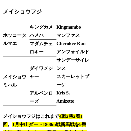
メイショウフジ
キングカメ
Kingmambo
ホッコータ
ハメハ
マンファス
ルマエ
Cherokee Run
マダムチェ
アンフォイルド
ロキー
サンデーサイレ
ダイワメジ
ンス
ャー
スカーレットブ
メイショウ
ーケ
ミハル
Kris S.
アルペンロ
Amizette
ーズ
メイショウフジはこれまで
4戦2勝2着1
回
。
1月中山ダート1800m戦新馬戦を9番