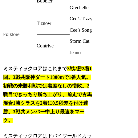
Bubbler
Grechelle
Cee’s Tizzy
Tiznow
Cee’s Song
Folklore
Storm Cat
Contrive
Jeano
ミスティックロアはこれまで
3戦2勝2着1
回。3戦共阪神ダート1800mで1番人気。
初戦の未勝利戦では着差なしの惜敗。2
戦目できっちり勝ち上がり、前走で古馬
混合1勝クラスを2着に0.5秒差を付け連
勝。3戦共メンバー中上り最速をマー
ク。
ミスティックロアはドバイワールドカッ