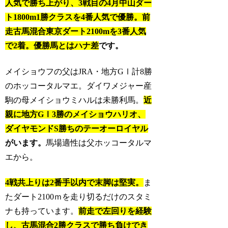
人気で勝ち上がり、3戦目の4月中山ダー
ト1800m1勝クラスを4番人気で優勝。前
走古馬混合東京ダート2100mを3番人気
で2着。優勝馬とはハナ差
です。
メイショウフの父はJRA・地方GⅠ計8勝
のホッコータルマエ。ダイワメジャー産
駒の母メイショウミハルは未勝利馬。
近
親に地方GⅠ3勝のメイショウハリオ、
ダイヤモンドS勝ちのテーオーロイヤル
がいます。
馬場適性は父ホッコータルマ
エから。
4戦共上りは2番手以内で末脚は堅実。
ま
たダート2100ｍを走り切るだけのスタミ
ナも持っています。
前走で左回りを経験
し、古馬混合2勝クラスで勝ち負けでき