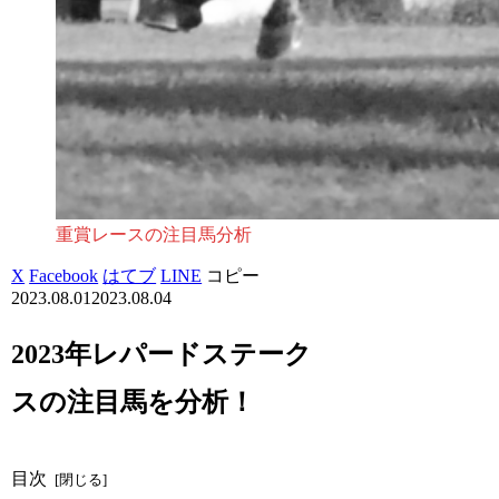
重賞レースの注目馬分析
X
Facebook
はてブ
LINE
コピー
2023.08.01
2023.08.04
2023年レパードステーク
スの注目馬を分析！
目次