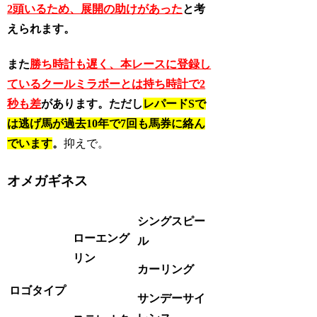
2頭いるため、展開の助けがあった
と考
えられます。
また
勝ち時計も遅く、本レースに登録し
ているクールミラボーとは持ち時計で2
秒も差
があります。ただし
レパードSで
は逃げ馬が過去10年で7回も馬券に絡ん
でいます
。
抑えで。
オメガギネス
シングスピー
ローエング
ル
リン
カーリング
ロゴタイプ
サンデーサイ