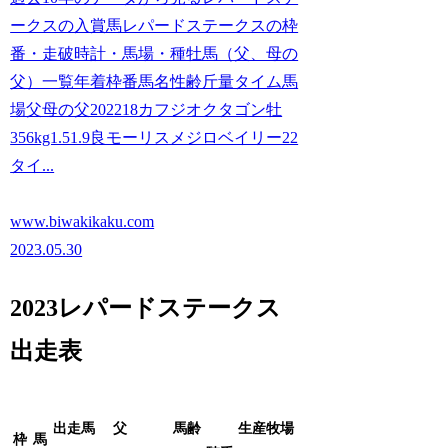
ークスの入賞馬レパードステークスの枠
番・走破時計・馬場・種牡馬（父、母の
父）一覧年着枠番馬名性齢斤量タイム馬
場父母の父202218カフジオクタゴン牡
356kg1.51.9良モーリスメジロベイリー22
タイ...
www.biwakikaku.com
2023.05.30
2023レパードステークス
出走表
出走馬
父
馬齢
生産牧場
枠
馬