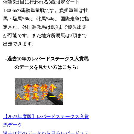
催第6日目に行われる3歳限定ダート
1800mの馬齢重量戦です。負担重量は牡
馬・騙馬56kg、牝馬54kg。国際走争に指
定され、外国調教馬は8頭まで優先出走
が可能です。また地方所属馬は3頭まで
出走できます。
↓過去10年のレパードステークス入賞馬
のデータを見たい方はこちら↓
【2023年度版】レパードステークス入賞
馬データ
過去10年のデータから見るレパードステ