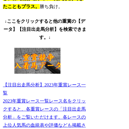
たこともプラス。
勝ち負け。
↓ここをクリックすると他の重賞の【デ
ータ】【注目出走馬分析】を検索できま
す。↓
【注目出走馬分析】2023年重賞レース一
覧
2023年重賞レース一覧レース名をクリッ
クすると、各重賞レースの「注目出走馬
分析」をご覧いただけます。各レースの
上位人気馬の血統表や評価なども掲載さ