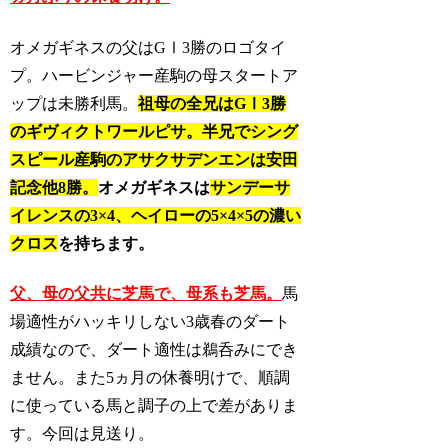
オメガギネスの父はGⅠ3勝のロゴタイ
プ。ハービンジャー産駒の母スタートア
ップは未勝利馬。
祖母の全兄はGⅠ3勝
のギヴィクトワールピサ。半兄でシング
スピール産駒のアサクサデンエンは安田
記念他8勝。
オメガギネスは
サンデーサ
イレンスの3×4、ヘイローの5×4×5の濃い
クロス
を持ちます。
父、母の父共に芝馬で、母系も芝馬。
馬
場適性がハッキリしない3歳春のダート
成績なので、ダート適性は鵜呑みにでき
ません。また5ヵ月の休養明けで、順調
に使っている馬と調子の上で差がありま
す。今回は見送り。