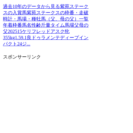
過去10年のデータから見る紫苑ステーク
スの入賞馬紫苑ステークスの枠番・走破
時計・馬場・種牡馬（父、母の父）一覧
年着枠番馬名性齢斤量タイム馬場父母の
父202515ケリフレッドアスク牝
355kg1.59.1良ドゥラメンテディープイン
パクト24ジ...
スポンサーリンク