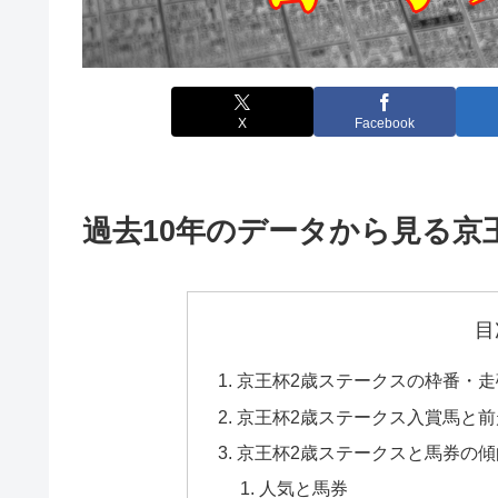
X
Facebook
過去10年のデータから見る京
目
京王杯2歳ステークスの枠番・
京王杯2歳ステークス入賞馬と
京王杯2歳ステークスと馬券の傾
人気と馬券