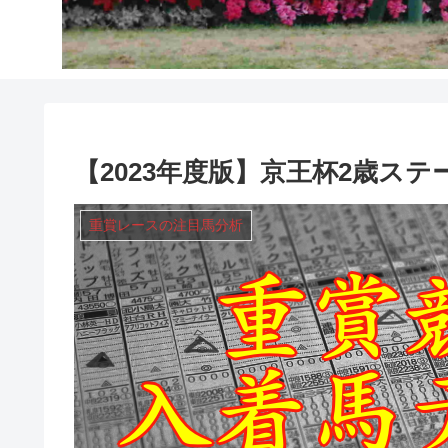
【2023年度版】京王杯2歳ス
重賞レースの注目馬分析