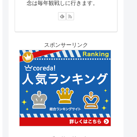
念は毎年観戦しに行きます。
スポンサーリンク