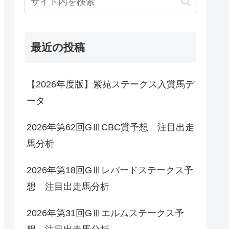
最近の投稿
【2026年度版】紫苑ステークス入賞馬デ
ータ
2026年第62回GⅢCBC賞予想 注目出走
馬分析
2026年第18回GⅢレパードステークス予
想 注目出走馬分析
2026年第31回GⅢエルムステークス予