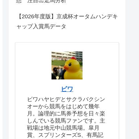
想 注目出走馬分析
【2026年度版】京成杯オータムハンデキ
ャップ入賞馬データ
ビワ
ビワハヤヒデとサクラバクシン
オーから競馬をはじめて幾年
月。論理的に馬券予想を日々楽
しんでいる競馬ファンです。主
戦場は地元中山競馬場。皐月
賞、スプリンターズS、有馬記