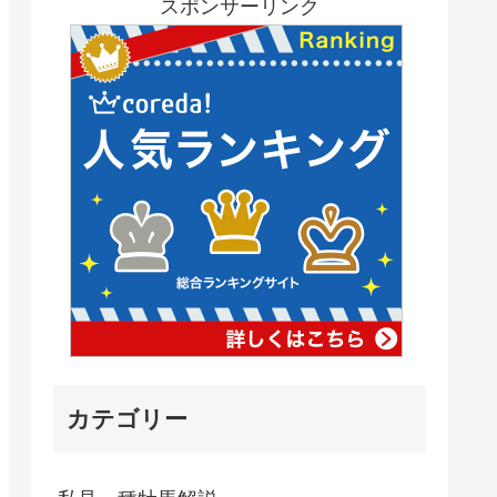
スポンサーリンク
カテゴリー