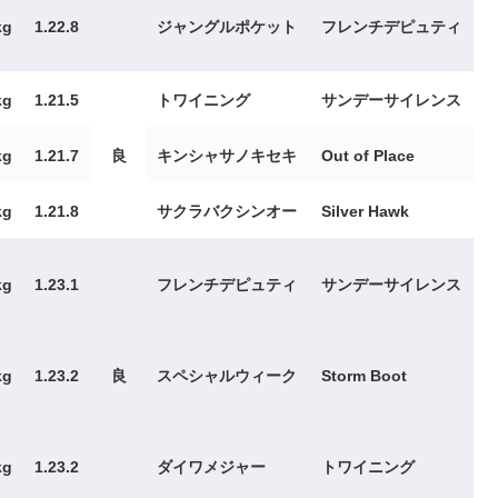
kg
1.22.8
ジャングルポケット
フレンチデピュティ
kg
1.21.5
トワイニング
サンデーサイレンス
kg
1.21.7
良
キンシャサノキセキ
Out of Place
kg
1.21.8
サクラバクシンオー
Silver Hawk
kg
1.23.1
フレンチデピュティ
サンデーサイレンス
kg
1.23.2
良
スペシャルウィーク
Storm Boot
kg
1.23.2
ダイワメジャー
トワイニング