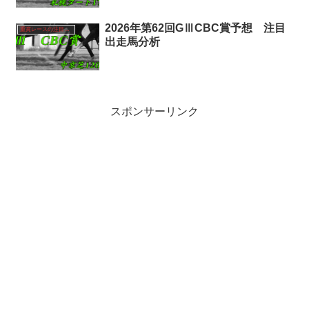
2026年第62回GⅢCBC賞予想 注目
重賞レースの注目馬分析
出走馬分析
スポンサーリンク