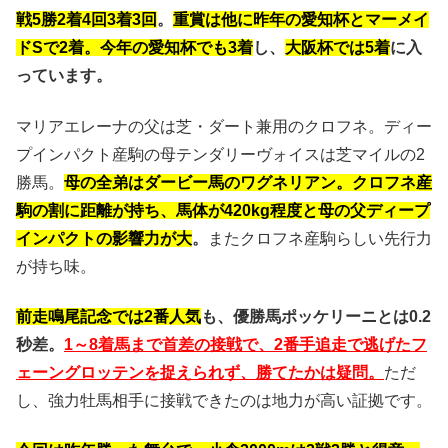
戦5勝2着4回3着3回
。
重賞は他に昨年の愛知杯とマーメイ
ドSで2着。今年の愛知杯でも3着
し、
大阪杯では5着
に入
っています。
マリアエレーナの父は芝・ダート兼用のクロフネ。ディー
プインパクト産駒の母テンダリーヴォイスは芝マイルの2
勝馬。
母の全弟はダービー馬のワグネリアン。
クロフネ産
駒の割に距離が持ち、馬体が420kg程度と母の父ディープ
インパクトの影響力が大
。
またクロフネ産駒らしい先行力
が持ち味。
前走鳴尾記念では2番人気
も、優勝馬ポッケリーニとは0.2
秒差。
1～8着馬まで首差の接戦で、2番手追走で逃げたフ
ェーングロッテンを捉えられず、勝てたかは疑問。
ただ
し、強力牡馬相手に接戦できたのは地力が高い証拠です。