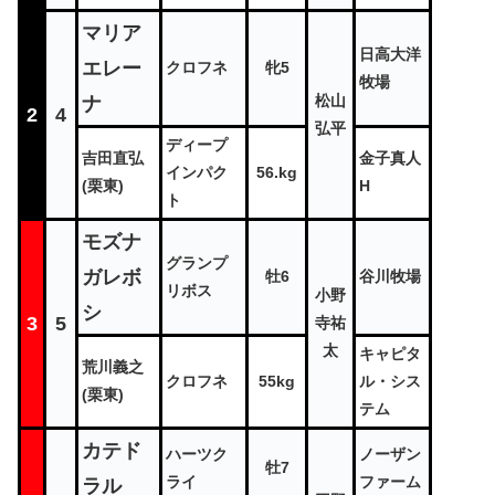
マリア
日高大洋
エレー
クロフネ
牝5
牧場
松山
ナ
2
4
弘平
ディープ
吉田直弘
金子真人
インパク
56.kg
(栗東)
H
ト
モズナ
グランプ
ガレボ
牡6
谷川牧場
リボス
小野
シ
3
5
寺祐
太
キャピタ
荒川義之
クロフネ
55kg
ル・シス
(栗東)
テム
カテド
ハーツク
ノーザン
牡7
ライ
ファーム
ラル