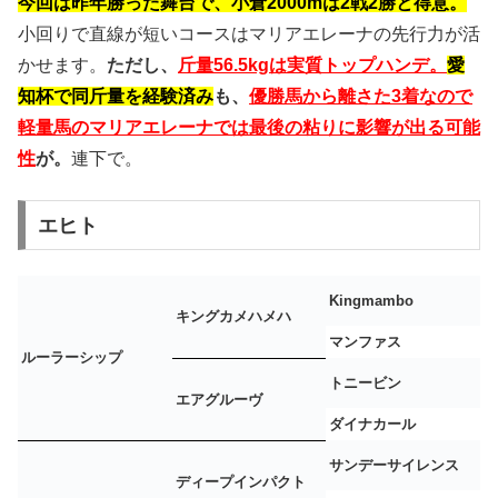
今回は昨年勝った舞台で、小倉2000mは2戦2勝と得意。
小回りで直線が短いコースはマリアエレーナの先行力が活
かせます。
ただし、
斤量56.5kgは実質トップハンデ。
愛
知杯で同斤量を経験済み
も、
優勝馬から離さた3着なので
軽量馬のマリアエレーナでは最後の粘りに影響が出る可能
性
が。
連下で。
エヒト
Kingmambo
キングカメハメハ
マンファス
ルーラーシップ
トニービン
エアグルーヴ
ダイナカール
サンデーサイレンス
ディープインパクト