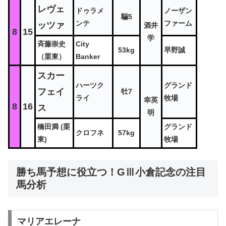
レヴェ
ドゥラメ
ノーザン
騙5
ンテ
ファーム
ッツァ
酒井
8
15
学
斉藤崇史
City
53kg
早野誠
（栗東）
Banker
スカー
ハーツク
グランド
フェイ
牡7
ライ
牧場
幸英
8
16
ス
明
橋田満 (栗
グランド
クロフネ
57kg
東)
牧場
勝ち馬予想に役立つ！GⅢ小倉記念の注目
馬分析
マリアエレーナ