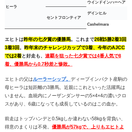
ウインドインハーヘア
ヒーラ
デインヒル
セントフロンティア
Cashelmara
エヒトは
昨年の七夕賞の優勝馬
。これまで
26戦5勝2着3回
3着3回
。
昨年末のチャレンジカップで3着、今年のAJCC
では2着
と好走も、
連覇を狙った七夕賞では4番人気で8
着、優勝馬から0.7秒差と惨敗。
エヒトの父は
ルーラーシップ。
ディープインパクト産駒の
母ヒーラは短距離の3勝馬。近親にこれといった活躍馬は
いません。血統内にノーザンダンサーの5×4×4の濃いクロ
スがあり、6歳になっても成長しているのはこの血か。
前走はトップハンデと0.5kgしか違わない58kgを背負い、
得意のまくりは不発。
優勝馬が57kgで、上りもエヒトよ