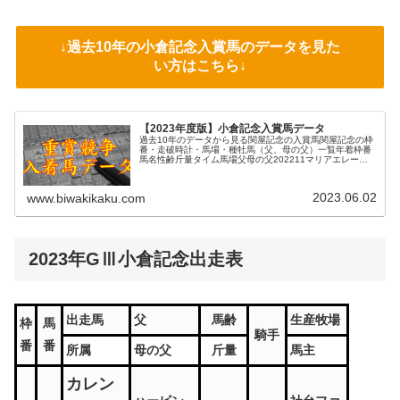
↓過去10年の小倉記念入賞馬のデータを見た
い方はこちら↓
【2023年度版】小倉記念入賞馬データ
過去10年のデータから見る関屋記念の入賞馬関屋記念の枠
番・走破時計・馬場・種牡馬（父、母の父）一覧年着枠番
馬名性齢斤量タイム馬場父母の父202211マリアエレーナ
牝454kg1.57.4良クロフネディープインパクト26ヒンドゥ
タイムズ騙65...
2023.06.02
www.biwakikaku.com
2023年GⅢ小倉記念出走表
出走馬
父
馬齢
生産牧場
枠
馬
騎手
番
番
所属
母の父
斤量
馬主
カレン