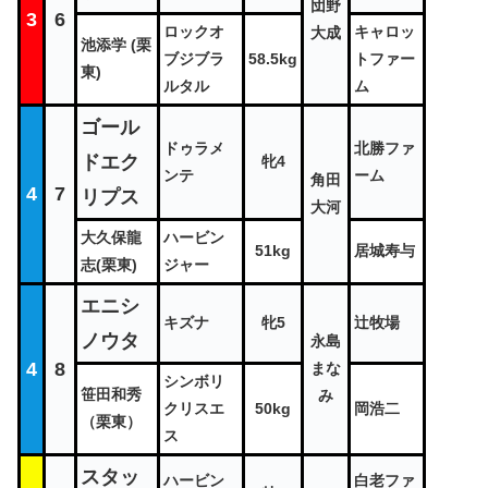
団野
3
6
ロックオ
キャロッ
大成
池添学 (栗
ブジブラ
58.5kg
トファー
東)
ルタル
ム
ゴール
ドゥラメ
北勝ファ
ドエク
牝4
ンテ
ーム
角田
4
7
リプス
大河
大久保龍
ハービン
51kg
居城寿与
志(栗東)
ジャー
エニシ
キズナ
牝5
辻牧場
ノウタ
永島
4
8
まな
シンボリ
笹田和秀
み
クリスエ
50kg
岡浩二
（栗東）
ス
スタッ
ハービン
白老ファ