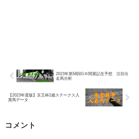
2023年第58回GⅢ関屋記念予想 注目出
走馬分析
【2023年度版】京王杯2歳ステークス入
賞馬データ
コメント