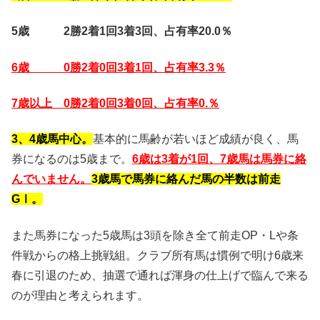
5歳 2勝2着1回3着3回、占有率20.0％
6歳 0勝2着0回3着1回、占有率3.3％
7歳以上 0勝2着0回3着0回、占有率0.％
3、4歳馬中心。
基本的に馬齢が若いほど成績が良く、馬
券になるのは5歳まで。
6歳は3着が1回、7歳馬は馬券に絡
んでいません。
3歳馬で馬券に絡んだ馬の半数は前走
GⅠ。
また馬券になった5歳馬は3頭を除き全て前走OP・Lや条
件戦からの格上挑戦組。クラブ所有馬は慣例で明け6歳来
春に引退のため、抽選で通れば渾身の仕上げで臨んで来る
のが理由と考えられます。