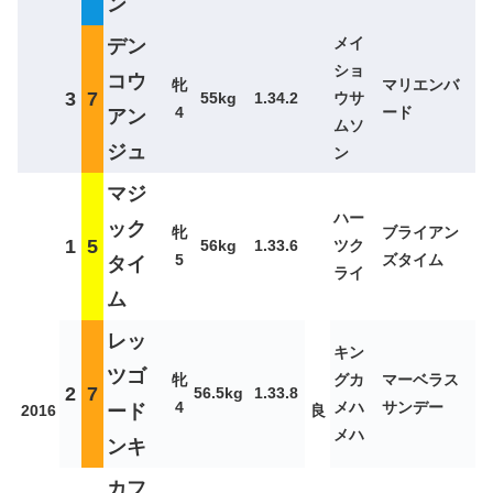
ン
メイ
デン
ショ
コウ
牝
マリエンバ
3
7
55kg
1.34.2
ウサ
4
ード
アン
ムソ
ジュ
ン
マジ
ハー
ック
牝
ブライアン
1
5
56kg
1.33.6
ツク
5
ズタイム
タイ
ライ
ム
レッ
キン
ツゴ
牝
グカ
マーベラス
2
7
56.5kg
1.33.8
4
メハ
サンデー
ード
2016
良
メハ
ンキ
カフ