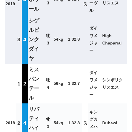
3
ーヴ
リスエス
2019
良
ール
ル
シゲ
ダイ
ルピ
牝
ワメ
High
3
4
ンク
54kg
1.32.8
3
ジャ
Chaparral
ダイ
ー
ヤ
ミス
ダイ
パン
牝
ワメ
シンボリク
1
2
56kg
1.32.7
4
ジャ
リスエス
テー
ー
ル
リバ
キン
ティ
牝
グカ
2
4
2018
54kg
1.32.8
良
Dubawi
3
メハ
ハイ