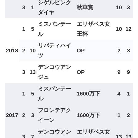
シゲルピンク
3
1
秋華賞
10
3
ダイヤ
ミスパンテー
エリザベス女
1
5
10
12
ル
王杯
リバティハイ
2018
2
10
OP
2
3
ツ
デンコウアン
3
13
OP
9
9
ジュ
ミスパンテー
1
5
1600万下
4
1
ル
フロンテアク
2017
2
3
1600万下
1
2
イーン
デンコウアン
エリザベス女
3
7
13
13