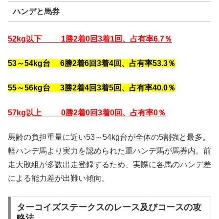
ハンデと馬券
52kg以下 1勝2着0回3着1回、占有率6.7％
53～54kg台 6勝2着6回3着4回、占有率53.3％
55～56kg台 3勝2着4回3着5回、占有率40.0％
57kg以上 0勝2着0回3着0回、占有率0％
馬齢の負担重量に近い53～54kg台が全体の5割強と最多。
軽ハンデ馬より実力を認められた重ハンデ馬が馬券内。前
走大敗組が多数出走登録するため、実際に各馬のハンデ差
による能力差が出難い傾向。
ターコイズステークスのレース及びコースの攻
略法