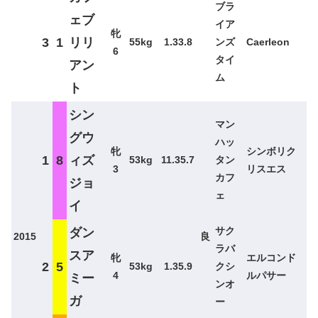
ブラ
ェブ
イア
牝
3
1
リリ
55kg
1.33.8
ンズ
Caerleon
6
タイ
アン
ム
ト
シン
マン
グウ
ハッ
牝
シンボリク
1
8
ィズ
53kg
11.35.7
タン
3
リスエス
カフ
ジョ
ェ
イ
サク
ダン
2015
良
ラバ
スア
牝
エルコンド
2
5
53kg
1.35.9
クシ
4
ルパサー
ミー
ンオ
ガ
ー