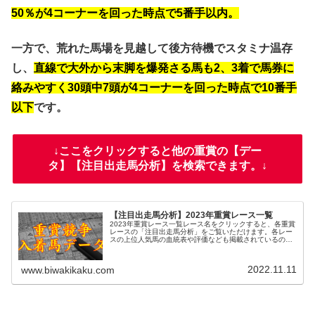
50％が4コーナーを回った時点で5番手以内。
一方で、荒れた馬場を見越して後方待機でスタミナ温存
し、
直線で大外から末脚を爆発さる馬も2、3着で馬券に
絡みやすく30頭中7頭が4コーナーを回った時点で10番手
以下
です。
↓ここをクリックすると他の重賞の【デー
タ】【注目出走馬分析】を検索できます。↓
【注目出走馬分析】2023年重賞レース一覧
2023年重賞レース一覧レース名をクリックすると、各重賞
レースの「注目出走馬分析」をご覧いただけます。各レー
スの上位人気馬の血統表や評価なども掲載されているの
で、過去のレースと比較する際にお役立てください。また
レース名の脇のDをクリックする...
2022.11.11
www.biwakikaku.com