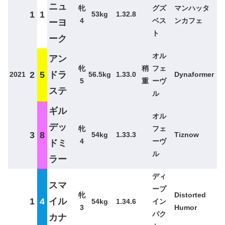
ニュ
牝
グズ
マンハッタ
1
1
53kg
1.32.8
4
ベス
ンカフェ
ーヨ
ト
ーク
オル
アン
牝
稍
フェ
2
5
ドラ
2021
56.5kg
1.33.0
Dynaformer
5
重
ーヴ
ステ
ル
ギル
オル
デッ
牝
フェ
3
8
54kg
1.33.3
Tiznow
4
ーヴ
ドミ
ル
ラー
ディ
スマ
ープ
牝
Distorted
1
4
イル
54kg
1.34.6
イン
3
Humor
パク
カナ