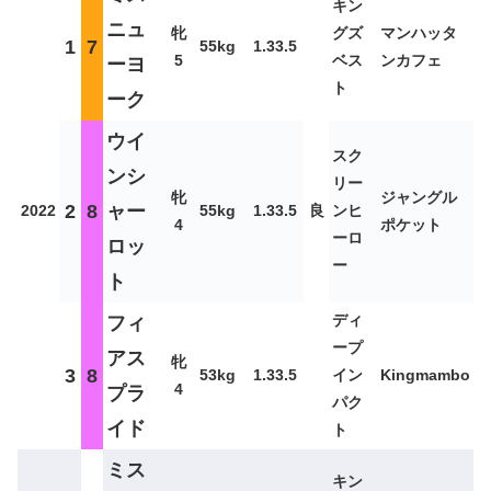
キン
ニュ
牝
グズ
マンハッタ
1
7
55kg
1.33.5
5
ベス
ンカフェ
ーヨ
ト
ーク
ウイ
スク
ンシ
リー
牝
ジャングル
2
8
ャー
2022
55kg
1.33.5
良
ンヒ
4
ポケット
ーロ
ロッ
ー
ト
ディ
フィ
ープ
アス
牝
3
8
53kg
1.33.5
イン
Kingmambo
4
プラ
パク
イド
ト
ミス
キン