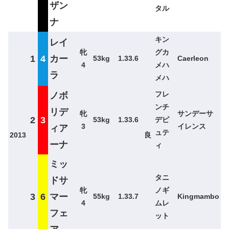
ザン
タル
ナ
キン
レイ
牝
グカ
1
4
カー
53kg
1.33.6
Caerleon
4
メハ
ラ
メハ
フレ
ノボ
ンチ
リデ
牝
サンデーサ
2
3
53kg
1.33.6
デピ
3
イレンス
ィア
ュテ
2013
良
ーナ
ィ
ミッ
タニ
ドサ
牝
ノギ
3
6
マー
55kg
1.33.7
Kingmambo
4
ムレ
フェ
ット