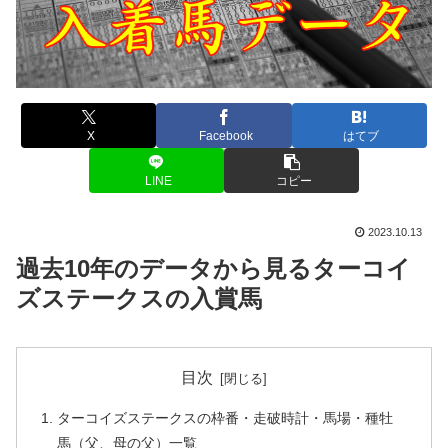
X
Facebook
はてブ
LINE
コピー
2023.10.13
過去10年のデータから見るターコイ
ズステークスの入賞馬
目次
ターコイズステークスの枠番・走破時計・馬場・種牡
馬（父、母の父）一覧