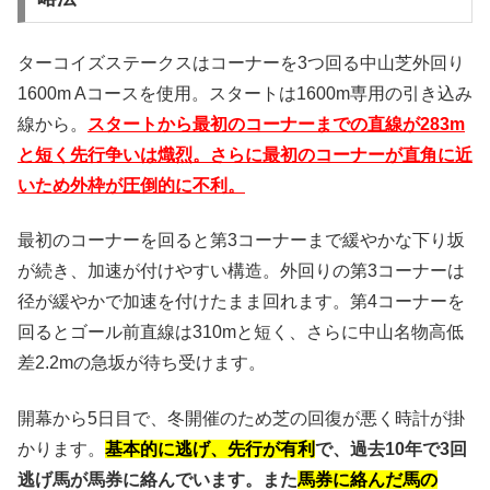
ターコイズステークスはコーナーを3つ回る中山芝外回り
1600m Aコースを使用。スタートは1600m専用の引き込み
線から。
スタートから最初のコーナーまでの直線が283m
と短く先行争いは熾烈。さらに最初のコーナーが直角に近
いため外枠が圧倒的に不利。
最初のコーナーを回ると第3コーナーまで緩やかな下り坂
が続き、加速が付けやすい構造。外回りの第3コーナーは
径が緩やかで加速を付けたまま回れます。第4コーナーを
回るとゴール前直線は310mと短く、さらに中山名物高低
差2.2mの急坂が待ち受けます。
開幕から5日目で、冬開催のため芝の回復が悪く時計が掛
かります。
基本的に逃げ、先行が有利
で、過去10年で3回
逃げ馬が馬券に絡んでいます。また
馬券に絡んだ馬の