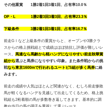
その他重賞 1勝2着1回3着1回、占有率10.0％
OP・L 1勝2着3回3着3回、占有率23.3％
下級条件 3勝2着1回3着1回、占有率16.7％
前走GⅠなど上級条件の重賞からと、オープンや3勝クラ
スからの格上挑戦組とで成績はほぼ拮抗し評価が難しいレ
ース。
馬連なら馬齢から軽ハンデになりやすい前走秋華賞
組から
選ぶと馬券になりやすい印象。また条件戦からの挑
戦
なら東京1600mで行われるユートピS組が多く馬券
に絡
みます。
前走の成績や人気はほとんど関連がなく、むしろ前走惨敗
馬が軽くなるハンデを見越して出走してくるため、格上挑
戦組も2桁着順の馬が多数巻き返してきます。基本的に調
教や当日の馬の調子を重視して選ぶレース。