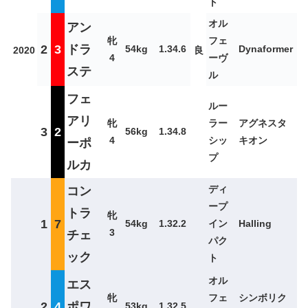
ト
オル
アン
牝
フェ
2
3
ドラ
54kg
1.34.6
Dynaformer
2020
良
4
ーヴ
ステ
ル
フェ
ルー
アリ
牝
ラー
アグネスタ
3
2
56kg
1.34.8
4
シッ
キオン
ーポ
プ
ルカ
ディ
コン
ープ
トラ
牝
1
7
54kg
1.32.2
イン
Halling
3
チェ
パク
ック
ト
オル
エス
牝
フェ
シンボリク
2
4
ポワ
53kg
1.32.5