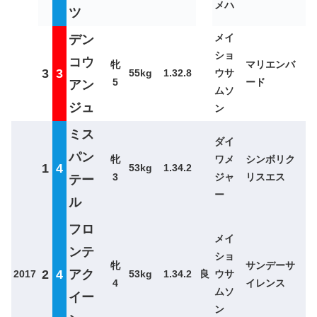
メハ
ツ
メイ
デン
ショ
コウ
牝
マリエンバ
3
3
55kg
1.32.8
ウサ
5
ード
アン
ムソ
ジュ
ン
ミス
ダイ
パン
牝
ワメ
シンボリク
1
4
53kg
1.34.2
3
ジャ
リスエス
テー
ー
ル
フロ
メイ
ンテ
ショ
牝
サンデーサ
2
4
アク
2017
53kg
1.34.2
良
ウサ
4
イレンス
ムソ
イー
ン