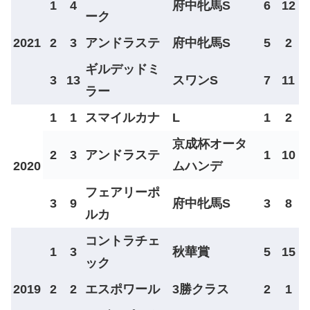
1
4
府中牝馬S
6
12
ーク
2021
2
3
アンドラステ
府中牝馬S
5
2
ギルデッドミ
3
13
スワンS
7
11
ラー
1
1
スマイルカナ
L
1
2
京成杯オータ
2
3
アンドラステ
1
10
2020
ムハンデ
フェアリーポ
3
9
府中牝馬S
3
8
ルカ
コントラチェ
1
3
秋華賞
5
15
ック
2019
2
2
エスポワール
3勝クラス
2
1