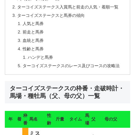
ターコイズステークス入賞馬と前走の人気・着順一覧
ターコイズステークスと馬券の傾向
人気と馬券
前走と馬券
血統と馬券
性齢と馬券
ハンデと馬券
ターコイズステークスのレース及びコースの攻略法
ターコイズステークスの枠番・走破時計・
馬場・種牡馬（父、母の父）一覧
枠
性
馬
年
着
馬名
斤量
タイム
父
母の父
番
齢
場
ミス