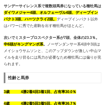
サンデーサイレンス系で複数頭馬券になっている種牡馬は
ダイワメジャー4頭、オルフェーヴル4頭、ディープイン
パクト3頭、ハーツクライ2頭。
ディープインパクト以外
はパワーに秀でた産駒を出す種牡馬がほとんど。
次いでミスタープロスペクター系が7頭、全体の23.3％。
中6頭がキングマンボ系
。
ノーザンダンサー系4頭中3頭は
メイショウサムソンと、このアップダウンが激しい中山マ
イルを走り切るには馬力が必要なため種牡馬には偏りが見
られます。
性齢と馬券
3歳 4勝2着4回3着1回、占有率30.0％
4歳 4勝2着5回3着5回、占有率36.7％