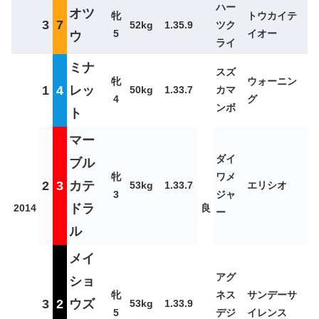
ハー
オツ
牝
トウカイテ
3
7
52kg
1.35.9
ツク
5
イオー
ウ
ライ
ミナ
スズ
牝
ウォーニン
1
4
レッ
50kg
1.33.7
カマ
4
グ
ンボ
ト
マー
ダイ
ブル
牝
ワメ
2
3
カテ
53kg
1.33.7
エリシオ
3
ジャ
ドラ
2014
良
ー
ル
メイ
アグ
ショ
牝
ネス
サンデーサ
3
2
ウズ
53kg
1.33.9
5
デジ
イレンス