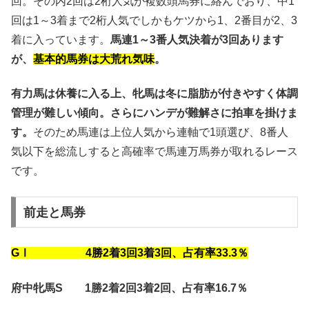
回。その内2回は2桁人気が複数頭馬券に絡んでおり、中1
回は1～3着まで2桁人気でしかもケツから1、2番目が2、3
着に入っています。
馬連1～3番人気決着が3回あります
が、
基本的馬券は大荒れ気味
。
有力馬は休養に入る上、牝馬は冬に脂肪が付きやすく体調
管理が難しい傾向。さらにハンデが難解さに拍車を掛けま
す。
そのため馬連は上位人気から連軸で1頭選び、8番人
気以下を総流しすると高確率で馬連万馬券が取れるレース
です。
前走と馬券
GⅠ 4勝2着3回3着3回、占有率33.3％
府中牝馬S 1勝2着2回3着2回、占有率16.7％