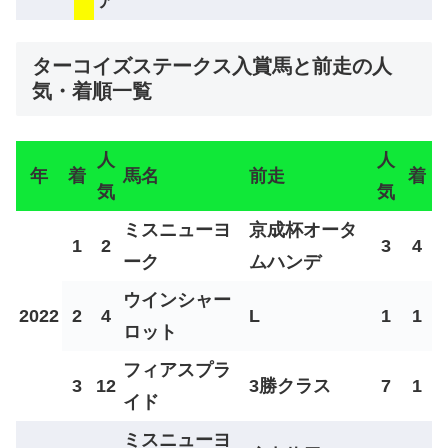
ア
ターコイズステークス入賞馬と前走の人
気・着順一覧
人
人
年
着
馬名
前走
着
気
気
ミスニューヨ
京成杯オータ
1
2
3
4
ーク
ムハンデ
ウインシャー
2022
2
4
L
1
1
ロット
フィアスプラ
3
12
3勝クラス
7
1
イド
ミスニューヨ