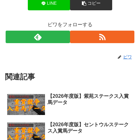
LINE
コピー
ビワをフォローする
ビワ
関連記事
【2026年度版】紫苑ステークス入賞
重賞レースの注目馬分析
馬データ
【2026年度版】セントウルステーク
重賞レースの注目馬分析
ス入賞馬データ