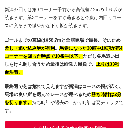
新潟外回りは第3コーナー手前から高低差2.2mの上り坂が
続きます。第3コーナーをすぐ過ぎると今度は内回りコー
スに入るまで緩やかな下り坂が続きます。
ゴールまでの直線は658.7mと全競馬場で最長。そのため
差し・追い込み馬が有利
。
馬券になった30頭中19頭が第4
コーナーを回った時点で10番手以下。
ただし各馬追い出
しをけん制し合うため最後は瞬発力勝負で、
上りは33秒
台決着。
最終週で芝は荒れて見えますが新潟はコースの幅が広く、
馬場の良い所を選んでレースが運べるため
勝ち時計は2分
を切ります。
持ち時計や過去の上がり時計は要チェックで
す。