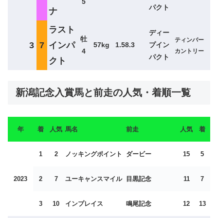
5
パクト
ナ
ラスト
ディー
牡
ティンバー
3
7
インパ
57kg
1.58.3
プイン
4
カントリー
パクト
クト
新潟記念入賞馬と前走の人気・着順一覧
年
着
人気
馬名
前走
人気
着
1
2
ノッキングポイント
ダービー
15
5
2023
2
7
ユーキャンスマイル
目黒記念
11
7
3
10
インプレイス
鳴尾記念
12
13