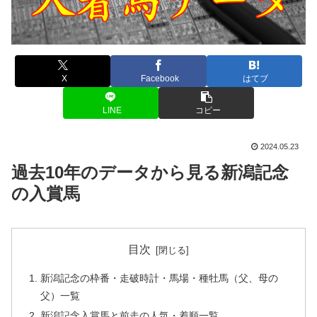
X
Facebook
はてブ
LINE
コピー
2024.05.23
過去10年のデータから見る新潟記念
の入賞馬
目次
新潟記念の枠番・走破時計・馬場・種牡馬（父、母の
父）一覧
新潟記念入賞馬と前走の人気・着順一覧