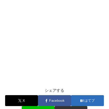
シェアする
X
Facebook
はてブ