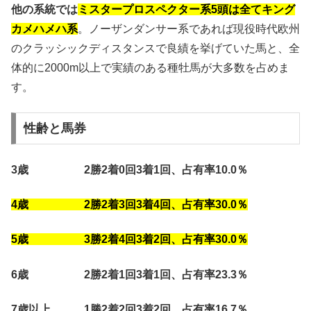
他の系統では
ミスタープロスペクター系5頭は全てキング
カメハメハ系
。ノーザンダンサー系であれば現役時代欧州
のクラッシックディスタンスで良績を挙げていた馬と、全
体的に2000m以上で実績のある種牡馬が大多数を占めま
す。
性齢と馬券
3歳 2勝2着0回3着1回、占有率10.0％
4歳 2勝2着3回3着4回、占有率30.0％
5歳 3勝2着4回3着2回、占有率30.0％
6歳 2勝2着1回3着1回、占有率23.3％
7歳以上 1勝2着2回3着2回、占有率16.7％