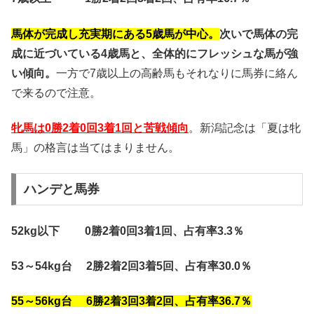
馬体が完成し充実期にある5歳馬が中心。
次いで馬体の完
成に近づいている4歳馬と、全体的にフレッシュな馬が強
い傾向。
一方で7歳以上の高齢馬もそれなりに馬券に絡ん
で来るので注意。
牝馬は0勝2着0回3着1回と苦戦傾向
。新潟記念は「夏は牝
馬」の格言は当てはまりません。
ハンデと馬券
52kg以下 0勝2着0回3着1回、占有率3.3％
53～54kg台 2勝2着2回3着5回、占有率30.0％
55～56kg台 6勝2着3回3着2回、占有率36.7％