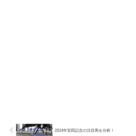
2024年安田記念の注目馬を分析！