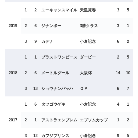
1
2
ユーキャンスマイル
天皇賞春
3
5
2019
2
6
ジナンボー
3勝クラス
3
1
3
9
カデナ
小倉記念
6
2
1
1
ブラストワンピース
ダービー
2
5
2018
2
6
メートルダール
大阪杯
14
10
3
13
ショウナンバッハ
ＯＰ
6
7
1
6
タツゴウゲキ
小倉記念
4
1
2017
2
1
アストラエンブレム
エプソムカップ
1
2
3
12
カフジプリンス
小倉記念
9
5