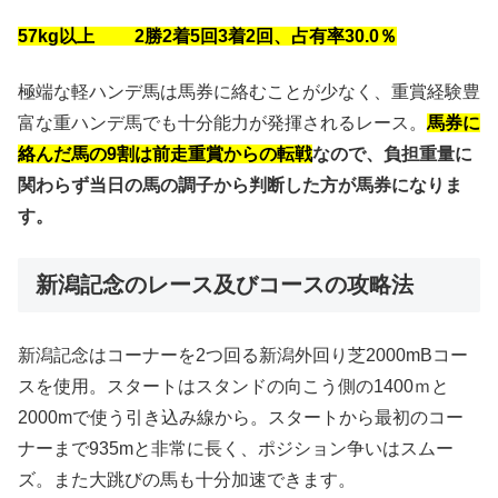
57kg以上 2勝2着5回3着2回、占有率30.0％
極端な軽ハンデ馬は馬券に絡むことが少なく、重賞経験豊
富な重ハンデ馬でも十分能力が発揮されるレース。
馬券に
絡んだ馬の9割は前走重賞からの転戦
なので、負担重量に
関わらず当日の馬の調子から判断した方が馬券になりま
す。
新潟記念のレース及びコースの攻略法
新潟記念はコーナーを2つ回る新潟外回り芝2000mBコー
スを使用。スタートはスタンドの向こう側の1400ｍと
2000mで使う引き込み線から。スタートから最初のコー
ナーまで935mと非常に長く、ポジション争いはスムー
ズ。また大跳びの馬も十分加速できます。