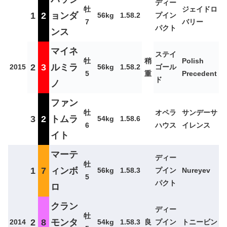
ディー
牡
ジェイドロ
1
2
ョンダ
56kg
1.58.2
プイン
7
バリー
パクト
ンス
マイネ
ステイ
牡
稍
Polish
2
3
ルミラ
2015
56kg
1.58.2
ゴール
5
重
Precedent
ド
ノ
ファン
牡
オペラ
サンデーサ
3
2
トムラ
54kg
1.58.6
6
ハウス
イレンス
イト
マーテ
ディー
牡
1
7
ィンボ
56kg
1.58.3
プイン
Nureyev
5
パクト
ロ
クラン
ディー
牡
2
8
モンタ
2014
54kg
1.58.3
良
プイン
トニービン