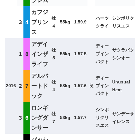
ブレム
カフジ
牡
ハーツ
シンボリク
3
4
プリン
55kg
1.59.9
4
クライ
リスエス
ス
アデイ
ディー
牡
サクラバク
1
8
インザ
55kg
1.57.5
プイン
5
シンオー
パクト
ライフ
アルバ
ディー
牡
Unusual
2
7
ートド
2016
58kg
1.57.6
良
プイン
4
Heat
パクト
ック
ロンギ
シンボ
牡
サンデーサ
3
6
ングダ
53kg
1.57.7
リクリ
7
イレンス
スエス
ンサー
パッシ