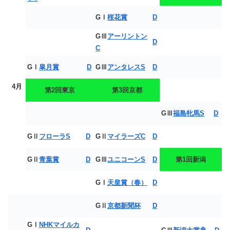
GⅠ
桜花賞
D
GⅢ
アーリントン
D
C
GⅠ
皐月賞
D
GⅢ
アンタレスS
D
4月
第2回東京
第3回京都
GⅢ
福島牝馬S
D
GⅡ
フローラS
D
GⅡ
マイラーズC
D
GⅡ
青葉賞
D
GⅢ
ユニコーンS
D
第1回新潟
GⅠ
天皇賞（春）
D
GⅡ
京都新聞杯
D
GⅠ
NHKマイルカ