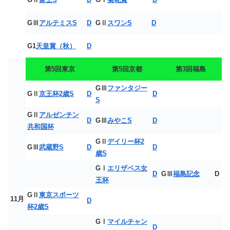
GⅢ
アルテミスS
D
GⅡ
スワンS
D
G1
天皇賞（秋）
D
第5回東京
第5回京都
第3回福島
GⅢ
ファンタジー
GⅡ
京王杯2歳S
D
D
S
GⅡ
アルゼンチン
D
GⅢ
みやこS
D
共和国杯
GⅡ
デイリー杯2
GⅢ
武蔵野S
D
D
歳S
GⅠ
エリザベス女
D
GⅢ
福島記念
D
王杯
GⅡ
東京スポーツ
11月
D
杯2歳S
GⅠ
マイルチャン
D