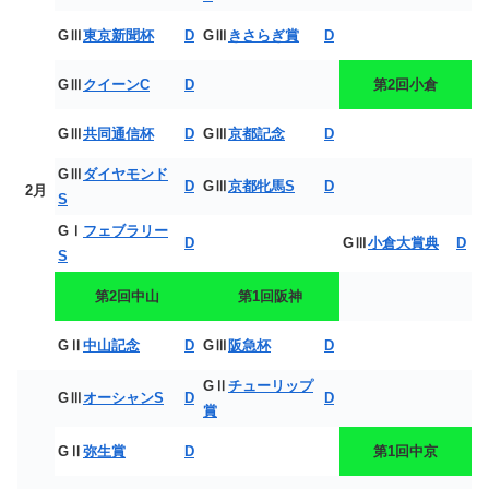
GⅢ
東京新聞杯
D
GⅢ
きさらぎ賞
D
GⅢ
クイーンC
D
第2回小倉
GⅢ
共同通信杯
D
GⅢ
京都記念
D
GⅢ
ダイヤモンド
D
GⅢ
京都牝馬S
D
2月
S
GⅠ
フェブラリー
D
GⅢ
小倉大賞典
D
S
第2回中山
第1回阪神
GⅡ
中山記念
D
GⅢ
阪急杯
D
GⅡ
チューリップ
GⅢ
オーシャンS
D
D
賞
GⅡ
弥生賞
D
第1回中京