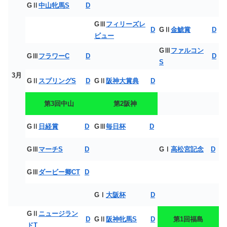
GⅡ
中山牝馬S
D
GⅢ
フィリーズレ
D
GⅡ
金鯱賞
D
ビュー
GⅢ
ファルコン
GⅢ
フラワーC
D
D
S
3月
GⅡ
スプリングS
D
GⅡ
阪神大賞典
D
第3回中山
第2阪神
GⅡ
日経賞
D
GⅢ
毎日杯
D
GⅢ
マーチS
D
GⅠ
高松宮記念
D
GⅢ
ダービー卿CT
D
GⅠ
大阪杯
D
GⅡ
ニュージラン
D
GⅡ
阪神牝馬S
D
第1回福島
ドT