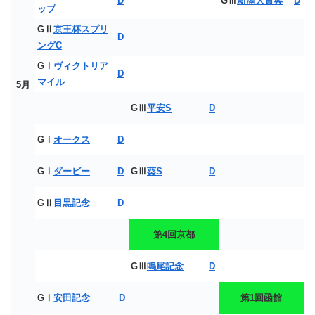
D
GⅢ
新潟大賞典
D
ップ
GⅡ
京王杯スプリ
D
ングC
GⅠ
ヴィクトリア
D
マイル
5月
GⅢ
平安S
D
GⅠ
オークス
D
GⅠ
ダービー
D
GⅢ
葵S
D
GⅡ
目黒記念
D
第4回京都
GⅢ
鳴尾記念
D
GⅠ
安田記念
D
第1回函館