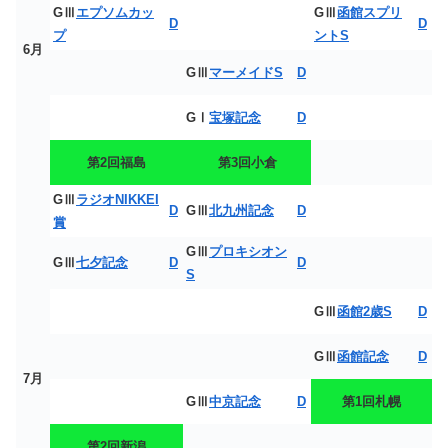
GⅢ
エプソムカッ
GⅢ
函館スプリ
D
D
プ
ントS
6月
GⅢ
マーメイドS
D
GⅠ
宝塚記念
D
第2回福島
第3回小倉
GⅢ
ラジオNIKKEI
D
GⅢ
北九州記念
D
賞
GⅢ
プロキシオン
GⅢ
七夕記念
D
D
S
GⅢ
函館2歳S
D
GⅢ
函館記念
D
7月
GⅢ
中京記念
D
第1回札幌
第2回新潟