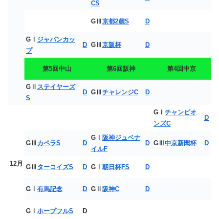
CS
GⅢ
京都2歳S
D
GⅠ
ジャパンカッ
D
GⅢ
京阪杯
D
プ
第5回中山
第6回阪神
第4回中京
GⅡ
ステイヤーズ
D
GⅢ
チャレンジC
D
S
GⅠ
チャンピオ
D
ンズC
GⅠ
阪神ジュベナ
GⅢ
カペラS
D
D
GⅢ
中京新聞杯
D
イルF
12月
GⅢ
ターコイズS
D
GⅠ
朝日杯FS
D
GⅠ
有馬記念
D
GⅡ
阪神C
D
GⅠ
ホープフルS
D