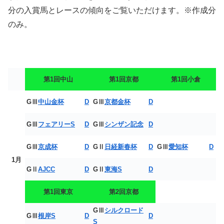
分の入賞馬とレースの傾向をご覧いただけます。※作成分
のみ。
第1回中山
第1回京都
第1回小倉
GⅢ
中山金杯
D
GⅢ
京都金杯
D
GⅢ
フェアリーS
D
GⅢ
シンザン記念
D
GⅢ
京成杯
D
GⅡ
日経新春杯
D
GⅢ
愛知杯
D
1月
GⅡ
AJCC
D
GⅡ
東海S
D
第1回東京
第2回京都
GⅢ
シルクロード
GⅢ
根岸S
D
D
S