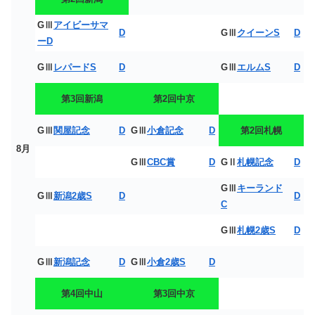
GⅢ
アイビーサマ
D
GⅢ
クイーンS
D
ーD
GⅢ
レパードS
D
GⅢ
エルムS
D
第3回新潟
第2回中京
GⅢ
関屋記念
D
GⅢ
小倉記念
D
第2回札幌
8月
GⅢ
CBC賞
D
GⅡ
札幌記念
D
GⅢ
キーランド
GⅢ
新潟2歳S
D
D
C
GⅢ
札幌2歳S
D
GⅢ
新潟記念
D
GⅢ
小倉2歳S
D
第4回中山
第3回中京