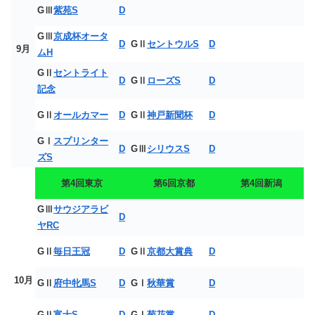
GⅢ
紫苑S
D
GⅢ
京成杯オータ
D
GⅡ
セントウルS
D
9月
ムH
GⅡ
セントライト
D
GⅡ
ローズS
D
記念
GⅡ
オールカマー
D
GⅡ
神戸新聞杯
D
GⅠ
スプリンター
D
GⅢ
シリウスS
D
ズS
第4回東京
第6回京都
第4回新潟
GⅢ
サウジアラビ
D
ヤRC
GⅡ
毎日王冠
D
GⅡ
京都大賞典
D
10月
GⅡ
府中牝馬S
D
GⅠ
秋華賞
D
GⅡ
富士S
D
GⅠ
菊花賞
D