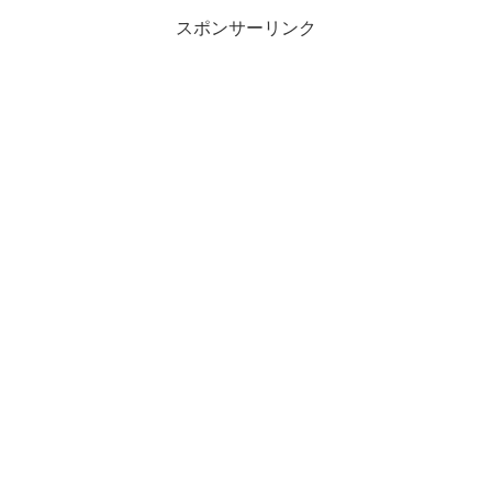
スポンサーリンク