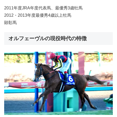
2011年度JRA年度代表馬、最優秀3歳牡馬
2012・2013年度最優秀4歳以上牡馬
顕彰馬
オルフェーヴルの現役時代の特徴