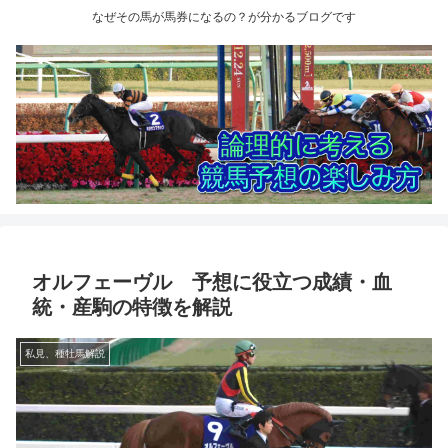
なぜその馬が馬券になるの？が分かるブログです
オルフェーヴル 予想に役立つ成績・血
統・産駒の特徴を解説
私見、種牡馬解説