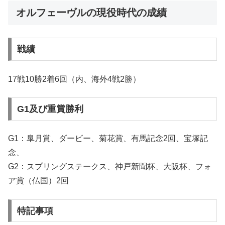
オルフェーヴルの現役時代の成績
戦績
17戦10勝2着6回（内、海外4戦2勝）
G1及び重賞勝利
G1：皐月賞、ダービー、菊花賞、有馬記念2回、宝塚記
念、
G2：スプリングステークス、神戸新聞杯、大阪杯、フォ
ア賞（仏国）2回
特記事項