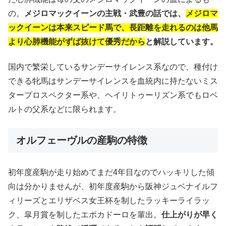
の。
メジロマックイーンの主戦・武豊の話では、
メジロマ
ックイーンは本来スピード馬で、長距離を走れるのは他馬
より心肺機能がずば抜けて優秀だから
と解説しています。
国内で繁栄しているサンデーサイレンス系なので、種付け
できる牝馬はサンデーサイレンスを血統内に持たないミス
タープロスペクター系や、ヘイリトゥーリズン系でもロベ
ルトの父系などに限られます。
オルフェーヴルの産駒の特徴
初年度産駒が走り始めてまだ4年目なのでハッキリした傾
向は分かりませんが、初年度産駒から阪神ジュベナイルフ
ィリーズとエリザベス女王杯を制したラッキーライラッ
ク、皐月賞を制したエポカドーロを輩出。
仕上がりが早く