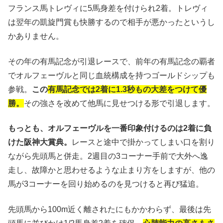
フランス馬トレヴィに5馬身差を付けられ2着。トレヴィ
は翌年の凱旋門賞も快勝するので相手が悪かったというし
かありません。
その年の有馬記念が引退レースで、前年の有馬記念の覇者
でオルフェーヴルと同じ血統構成を持つゴールドシップも
参戦。
この
有馬記念では2着に1.3秒もの大差をつけて優
勝。
その強さを改めて他馬に見せつける形で引退します。
もっとも、オルフェーヴルを一番印象付けるのは2着に負
けた阪神大賞典。
レースと途中で掛かってしまい口を割り
ながら先頭馬と併走。2週目の3コーナー手前で大外へ逸
走し、故障かと思わせるような止まり方をしますが、他の
馬が3コーナーを回り始めるのを見つけると再び猛追。
先頭馬から100m近く離されたにもかかわらず、最後は先