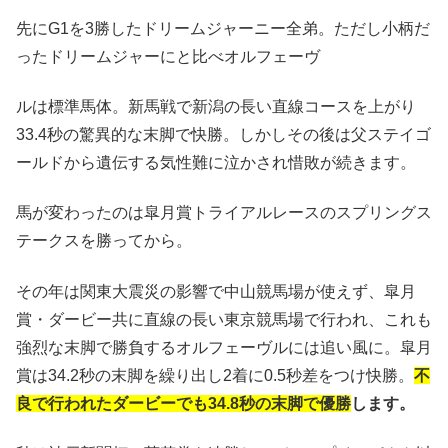
先にG1を3勝したドリームジャーニー全弟。ただし小柄だ
ったドリームジャーにと比べオルフェーヴ
ルは標準馬体。新馬戦で新潟の長い直線コースを上がり
33.4秒の驚異的な末脚で快勝。しかしその後は父ステイゴ
ールドから遺伝する気性難に泣かされ惜敗が続きます。
馬が変わったのは皐月賞トライアルレースのスプリングス
テークスを勝ってから。
その年は関東大震災の影響で中山競馬場が使えず、皐月
賞・ダービー共に直線の長い東京競馬場で行われ、これも
強烈な末脚で勝負するオルフェーヴルには追い風に。皐月
賞は34.2秒の末脚を繰り出し2着に0.5秒差をつけ快勝。
不
良で行われたダービーでも34.8秒の末脚で優勝
します。