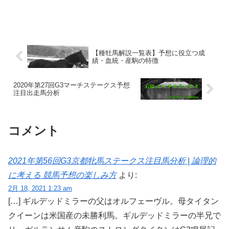
【種牡馬解説一覧表】予想に役立つ成
績・血統・産駒の特徴
2020年第27回G3マーチステークス予想
注目出走馬分析
コメント
2021年第56回G3京都牝馬ステークス注目馬分析 | 論理的
に考える 競馬予想の楽しみ方
より:
2月 18, 2021 1:23 am
[…] ギルデッドミラーの父はオルフェーヴル。母タイタン
クイーンは米国産の未勝利馬。ギルデッドミラーの半兄で