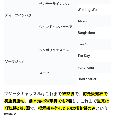
サンデーサイレンス
Wishing Well
ディープインパクト
Alzao
ウインドインハーヘア
Burghclere
Kris S.
シンボリクエスエス
Tee Kay
ソーマジック
Fairy King
スーア
Bold Starlet
マジックキャッスルはこれまで
9戦2勝
で、
前走愛知杯で
初重賞勝ち
。
前々走の秋華賞でも2着
し、これまで
重賞は
7戦1勝2着3回
で、
掲示板を外したのは桜花賞のみ
という