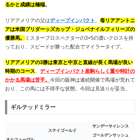
るかと成績は極端
。
リアアメリアの父は
ディープインパクト
。
母リアアントニ
アは米国ブリダーッズカップ・ジュベナイルフィリーズの
優勝馬。
ミスタープロスペクターの3×5の濃いクロスを持
っており、スピードが勝った配合でマイラータイプ。
リアアメリアの3勝は東京と中京と直線が長く馬場が良い
時期のコース
。
ディープインパクト産駒らしく重や時計の
かかる馬場は苦手。
今回の阪神は連続開催で馬場が荒れて
おり、この馬には不得手な状態。今回は見送りが妥当。
ギルテッドミラー
サンデーサイレンス
ステイゴールド
ゴールデンサッシュ
オルフェーヴル