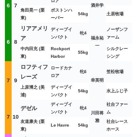
ロア
6
7
酒井学
角田晃一 (栗
ボストンハ
54kg
土居牧場
東)
ーバー
リアアメリ
ディープイ
ノーザンフ
牝4
ンパクト
ァーム
ア
福永祐
6
8
一
中内田充 (栗
Rockport
シルクレー
55kg
東)
Harbor
シング
ロフティフ
ロードカナ
牝6
笠松牧場
ロア
レーズ
7
9
幸英明
上原博之 (美
ディープイ
54kg
水上ふじ子
浦)
ンパクト
ディープイ
社台ファー
デゼル
牝4
ンパクト
ム
川田将
7
10
雅
友道康夫 (栗
社台レース
Le Havre
54kg
東)
ホース