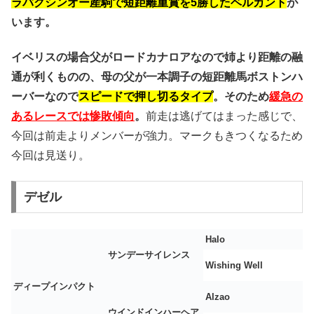
ラバクシンオー産駒で短距離重賞を5勝したベルカント
が
います。
イベリスの場合父がロードカナロアなので姉より距離の融
通が利くものの、母の父が一本調子の短距離馬ボストンハ
ーバーなので
スピードで押し切るタイプ
。そのため
緩急の
あるレースでは惨敗傾向
。
前走は逃げてはまった感じで、
今回は前走よりメンバーが強力。マークもきつくなるため
今回は見送り。
デゼル
Halo
サンデーサイレンス
Wishing Well
ディープインパクト
Alzao
ウインドインハーヘア