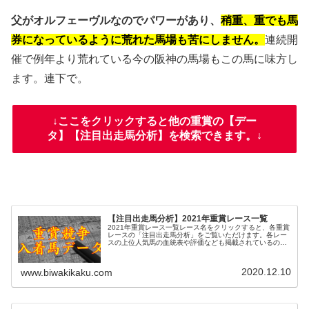
父がオルフェーヴルなのでパワーがあり、
稍重、重でも馬
券になっているように荒れた馬場も苦にしません。
連続開
催で例年より荒れている今の阪神の馬場もこの馬に味方し
ます。連下で。
↓ここをクリックすると他の重賞の【デー
タ】【注目出走馬分析】を検索できます。↓
【注目出走馬分析】2021年重賞レース一覧
2021年重賞レース一覧レース名をクリックすると、各重賞
レースの「注目出走馬分析」をご覧いただけます。各レー
スの上位人気馬の血統表や評価なども掲載されているの
で、過去のレースと比較する際にお役立てください。また
レース名の脇のDをクリックする...
2020.12.10
www.biwakikaku.com