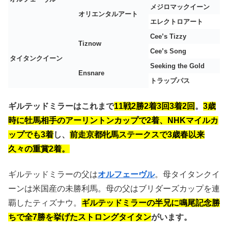
メジロマックイーン
オリエンタルアート
エレクトロアート
Cee’s Tizzy
Tiznow
Cee’s Song
タイタンクイーン
Seeking the Gold
Ensnare
トラップパス
ギルテッドミラーはこれまで
11戦2勝2着3回3着2回
。
3歳
時に牡馬相手のアーリントンカップで2着、NHKマイルカ
ップでも3着
し、
前走京都牝馬ステークスで3歳春以来
久々の重賞2着。
ギルテッドミラーの父は
オルフェーヴル
。母タイタンクイ
ーンは米国産の未勝利馬。母の父はブリダーズカップを連
覇したティズナウ。
ギルテッドミラーの半兄に鳴尾記念勝
ちで全7勝を挙げたストロングタイタン
がいます。