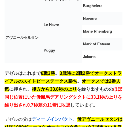
Burghclere
Noverre
Le Havre
Marie Rheinberg
アヴニールセルタン
Mark of Esteem
Puggy
Jakarta
デゼルはこれまで
6戦3勝
。
3歳時に2戦2勝でオークストラ
イアルのスイトピーステークス勝ち
。
オークスでは2番人
気
に押され、
後方から33.8秒の上り
を繰り出すものの
ほぼ
同じ位置にいた優勝馬デアリングタクトに33.1秒の上りを
繰り出され0.7秒差の11着に敗退
しています。
デゼルの父は
ディープインパクト
。
母アヴニールセタンは