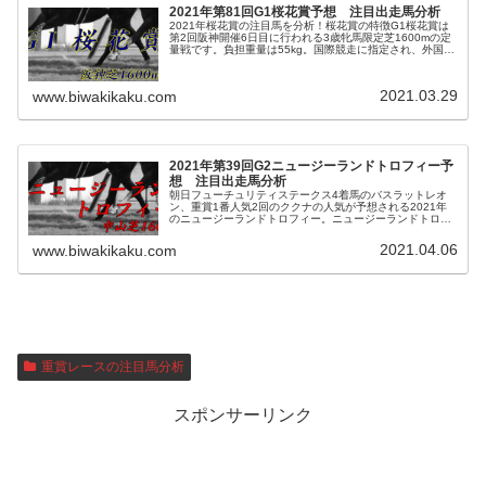
2021年第81回G1桜花賞予想 注目出走馬分析
2021年桜花賞の注目馬を分析！桜花賞の特徴G1桜花賞は
第2回阪神開催6日目に行われる3歳牝馬限定芝1600mの定
量戦です。負担重量は55kg。国際競走に指定され、外国調
教馬は9頭まで出走可能です。JRAおよび地方所属馬はチュ
ーリップ賞3着...
2021.03.29
www.biwakikaku.com
2021年第39回G2ニュージーランドトロフィー予
想 注目出走馬分析
朝日フューチュリティステークス4着馬のバスラットレオ
ン、重賞1番人気2回のククナの人気が予想される2021年
のニュージーランドトロフィー。ニュージーランドトロフ
ィー出走登録馬の中から注目馬をピックアップし馬券にな
るか分析します。
2021.04.06
www.biwakikaku.com
重賞レースの注目馬分析
スポンサーリンク