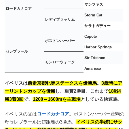
マンファス
ロードカナロア
Storm Cat
レディブラッサム
サラトガデュー
Capote
ボストンハーバー
Harbor Springs
セレブラール
Sir Tristram
モンローウォーク
Amarissa
イベリスは
前走京都牝馬ステークスを優勝馬
。
3歳時にア
ーリントンカップを優勝
し、重賞2勝目。これまで
18戦4
勝3着3回
で、
1200～1600mを主戦場
としている快速馬。
イベリスの父は
ロードカナロア
。ボストンハーバー産駒の
母セレブラールは短距離の3勝馬。
イベリスの半姉にサク