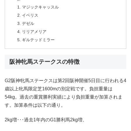
マジックキャッスル
イベリス
デゼル
リリアメリア
ギルテッドミラー
阪神牝馬ステークスの特徴
G2阪神牝馬ステークスは第2回阪神開催5日目に行われる4
歳以上牝馬限定芝1600mの別定戦です。負担重量は
54kg。過去の重賞勝利実績により負担重量が加算されま
す。加算条件は以下の通り。
2kg増･･･過去1年内のG1勝利馬2kg増、