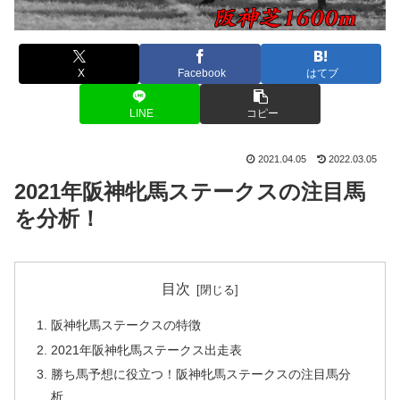
X
Facebook
はてブ
LINE
コピー
2021.04.05
2022.03.05
2021年阪神牝馬ステークスの注目馬
を分析！
目次
阪神牝馬ステークスの特徴
2021年阪神牝馬ステークス出走表
勝ち馬予想に役立つ！阪神牝馬ステークスの注目馬分
析