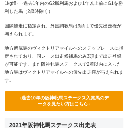
1kg増･･･過去1年内のG2勝利馬および1年以上前にG1を勝
利した馬（2歳時除く）
国際競走に指定され、外国調教馬は9頭まで優先出走権が
与えられます。
地方所属馬のヴィクトリアマイルへのステップレースに指
定されており、同レース出走候補馬のみ3頭まで出走登録
が可能です。また阪神牝馬ステークスで2着以内に入った
地方馬はヴィクトリアマイルへの優先出走権が与えられま
す。
↓過去10年の阪神牝馬ステークス入賞馬のデ
ータを見たい方はこちら↓
2021年阪神牝馬ステークス出走表