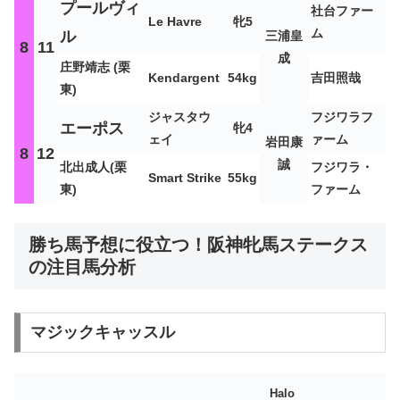
プールヴィ
社台ファー
Le Havre
牝5
ム
ル
三浦皇
8
11
成
庄野靖志 (栗
Kendargent
54kg
吉田照哉
東)
ジャスタウ
フジワラフ
エーポス
牝4
ェイ
ァーム
岩田康
8
12
誠
北出成人(栗
フジワラ・
Smart Strike
55kg
東)
ファーム
勝ち馬予想に役立つ！阪神牝馬ステークス
の注目馬分析
マジックキャッスル
Halo