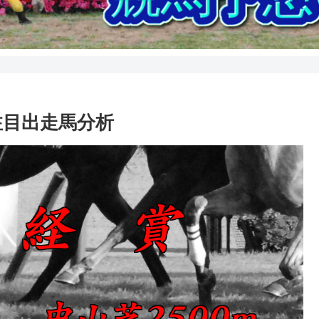
 注目出走馬分析