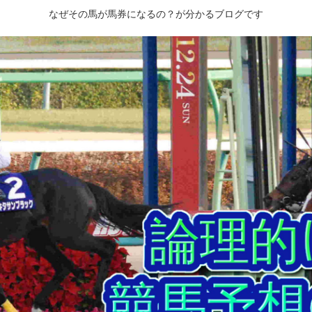
なぜその馬が馬券になるの？が分かるブログです