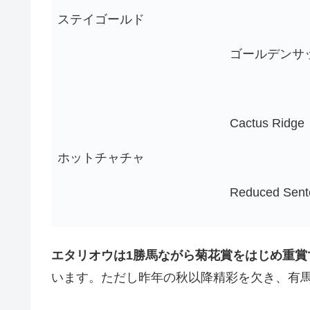
ステイゴールド
ゴールデンサ
Cactus Ridge
ホットチャチャ
Reduced Sent
エタリオウは1勝馬ながら菊花賞をはじめ重賞
います。ただし昨年の秋以降精彩を欠き、有馬