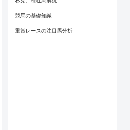
私見、種牡馬解説
競馬の基礎知識
重賞レースの注目馬分析