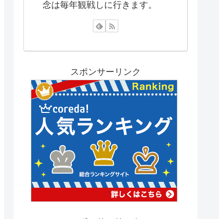
念は毎年観戦しに行きます。
スポンサーリンク