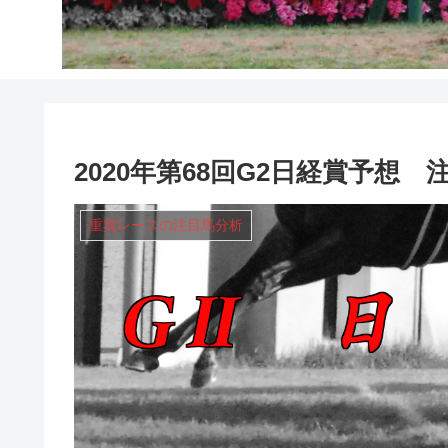
2020年第68回G2日経賞予想
重賞レースの注目馬分析