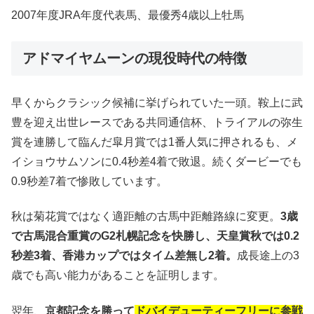
2007年度JRA年度代表馬、最優秀4歳以上牡馬
アドマイヤムーンの現役時代の特徴
早くからクラシック候補に挙げられていた一頭。鞍上に武
豊を迎え出世レースである共同通信杯、トライアルの弥生
賞を連勝して臨んだ皐月賞では1番人気に押されるも、メ
イショウサムソンに0.4秒差4着で敗退。続くダービーでも
0.9秒差7着で惨敗しています。
秋は菊花賞ではなく適距離の古馬中距離路線に変更。
3歳
で古馬混合重賞のG2札幌記念を快勝し、天皇賞秋では0.2
秒差3着、香港カップではタイム差無し2着。
成長途上の3
歳でも高い能力があることを証明します。
翌年、
京都記念を勝って
ドバイデューティーフリーに参戦