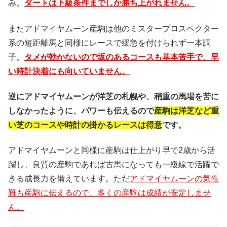
み。
ダートは下級条件までしか勝ち上がれません。
またアドマイヤムーン産駒は他のミスタープロスペクター
系の短距離馬と同様にレースで緩急を付けられず一本調
子。
タメが効かないので坂のあるコースも基本苦手で、早
い時計決着にも向いていません。
逆にアドマイヤムーンが洋芝の札幌や、稍重の馬場を苦に
しなかったように、パワーも伝えるので
産駒は洋芝など重
い芝のコースや時計の掛かるレースは得意
です。
アドマイヤムーンと同様に産駒は仕上がり早で2歳から活
躍し、良質の産駒であれば古馬になっても一級線で活躍で
きる成長力を備えています。ただ
アドマイヤムーンの気性
難も産駒に伝えるので、多くの産駒は成績が安定しませ
ん。