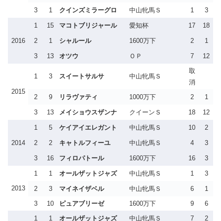
3
1
クインズミラーグロ
中山牝馬Ｓ
1
3
1
15
マコトブリジャール
愛知杯
17
18
2016
2
1
シャルール
1600万下
2
1
3
13
オツウ
ＯＰ
7
12
取
1
3
スイートサルサ
中山牝馬Ｓ
消
2015
2
9
リラヴァティ
1000万下
2
1
3
13
メイショウスザンナ
クイーンＳ
18
12
1
5
ケイアイエレガント
中山牝馬Ｓ
10
2
2014
2
2
キャトルフィーユ
中山牝馬Ｓ
4
3
3
16
フィロパトール
1600万下
16
3
1
1
オールザットジャズ
中山牝馬Ｓ
1
3
2013
2
3
マイネイザベル
中山牝馬Ｓ
6
1
3
10
ピュアブリーゼ
1600万下
9
6
1
1
オールザットジャズ
中山牝馬Ｓ
7
2