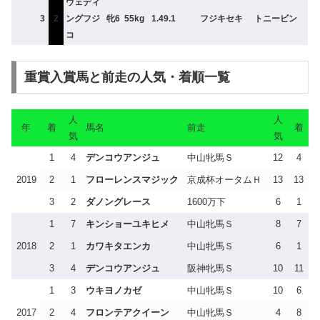
ウェディ
3
2
ングフジ
牝6
55kg
1.49.1
フジキセキ
トニービン
コ
重賞入賞馬と前走の人気・着順一覧
人
人
年
着
馬名
前走
着
気
気
1
4
デンコウアンジュ
中山牝馬Ｓ
12
4
2019
2
1
フローレンスマジック
京成杯オータムＨ
13
13
3
2
ダノングレース
1600万下
6
1
1
7
キンショーユキヒメ
中山牝馬Ｓ
8
7
2018
2
1
カワキタエンカ
中山牝馬Ｓ
6
1
3
4
デンコウアンジュ
阪神牝馬Ｓ
10
11
1
3
ウキヨノカゼ
中山牝馬Ｓ
10
6
2017
2
4
フロンテアクイーン
中山牝馬Ｓ
4
8