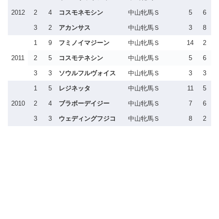
2012
2
4
コスモネモシン
中山牝馬Ｓ
5
6
3
2
アカンサス
中山牝馬Ｓ
3
8
1
9
フミノイマジーン
中山牝馬Ｓ
14
2
2011
2
5
コスモテネシン
中山牝馬Ｓ
5
6
3
3
ソウルフルヴォイス
中山牝馬Ｓ
3
3
1
5
レジネッタ
中山牝馬Ｓ
11
5
2010
2
4
ブラボーデイジー
中山牝馬Ｓ
7
6
3
3
ウェディングフジコ
中山牝馬Ｓ
8
2