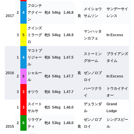
フロンテ
メイショウ
サンデーサイ
2
4
アクイー
牝4
54kg
1.46.8
2017
良
サムソン
レンス
ン
クインズ
マンハッタ
3
5
ミラーグ
牝5
54kg
1.46.9
In Excess
ンカフェ
ロ
マコトブ
ストーミン
ブライアンズ
1
4
リジャー
牝6
54kg
1.47.5
グホーム
タイム
ル
2016
シャルー
良
ゼンノロブ
2
8
牝4
54kg
1.47.7
In Excess
ル
ロイ
ハーツクラ
トウカイテイ
3
3
オツウ
牝6
54kg
1.47.7
イ
オー
スイート
デュランダ
Grand
1
3
牝5
54kg
1.46.0
サルサ
ル
Lodge
リラヴァ
ゼンノロブ
シングスピー
2
6
牝4
53kg
1.46.0
2015
ティ
良
ロイ
ル