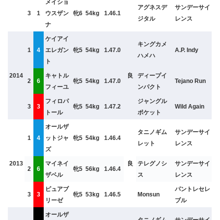
メイショ
アグネスデ
サンデーサイ
3
1
ウスザン
牝6
54kg
1.46.1
ジタル
レンス
ナ
ケイアイ
キングカメ
1
4
エレガン
牝5
54kg
1.47.0
A.P. Indy
ハメハ
ト
2014
キャトル
良
ディープイ
2
6
牝5
54kg
1.47.0
Tejano Run
フィーユ
ンパクト
フィロパ
ジャングル
3
3
牝5
54kg
1.47.2
Wild Again
トール
ポケット
オールザ
タニノギム
サンデーサイ
1
4
ットジャ
牝5
54kg
1.46.4
レット
レンス
ズ
2013
マイネイ
良
テレグノシ
サンデーサイ
2
6
牝5
56kg
1.46.4
ザベル
ス
レンス
ピュアブ
パントレセレ
3
3
牝5
53kg
1.46.5
Monsun
リーゼ
ブル
オールザ
タニノギム
サンデーサイ