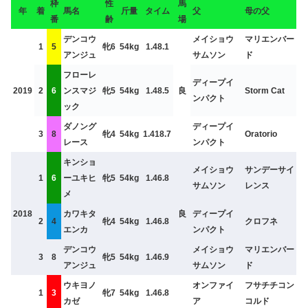
枠
性
馬
年
着
馬名
斤量
タイム
父
母の父
番
齢
場
デンコウ
メイショウ
マリエンバー
1
5
牝6
54kg
1.48.1
アンジュ
サムソン
ド
フローレ
ディープイ
2019
2
6
ンスマジ
牝5
54kg
1.48.5
良
Storm Cat
ンパクト
ック
ダノング
ディープイ
3
8
牝4
54kg
1.418.7
Oratorio
レース
ンパクト
キンショ
メイショウ
サンデーサイ
1
6
ーユキヒ
牝5
54kg
1.46.8
サムソン
レンス
メ
2018
カワキタ
良
ディープイ
2
4
牝4
54kg
1.46.8
クロフネ
エンカ
ンパクト
デンコウ
メイショウ
マリエンバー
3
8
牝5
54kg
1.46.9
アンジュ
サムソン
ド
ウキヨノ
オンファイ
フサチチコン
1
3
牝7
54kg
1.46.8
カゼ
ア
コルド