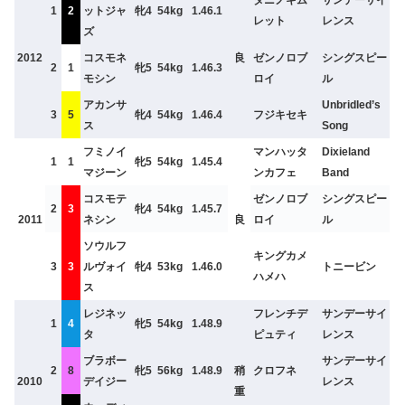
1
2
ットジャ
牝4
54kg
1.46.1
レット
レンス
ズ
2012
コスモネ
良
ゼンノロブ
シングスピー
2
1
牝5
54kg
1.46.3
モシン
ロイ
ル
アカンサ
Unbridled’s
3
5
牝4
54kg
1.46.4
フジキセキ
ス
Song
フミノイ
マンハッタ
Dixieland
1
1
牝5
54kg
1.45.4
マジーン
ンカフェ
Band
コスモテ
ゼンノロブ
シングスピー
2
3
牝4
54kg
1.45.7
2011
ネシン
良
ロイ
ル
ソウルフ
キングカメ
3
3
ルヴォイ
牝4
53kg
1.46.0
トニービン
ハメハ
ス
レジネッ
フレンチデ
サンデーサイ
1
4
牝5
54kg
1.48.9
タ
ピュティ
レンス
ブラボー
サンデーサイ
2
8
牝5
56kg
1.48.9
稍
クロフネ
2010
デイジー
レンス
重