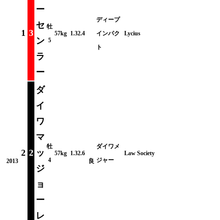
ー
ディープ
セ
牡
1
3
57kg
1.32.4
インパク
Lycius
ン
5
ト
ラ
ー
ダ
イ
ワ
マ
牡
ダイワメ
2
2
ッ
57kg
1.32.6
Law Society
4
ジャー
2013
良
ジ
ョ
ー
レ