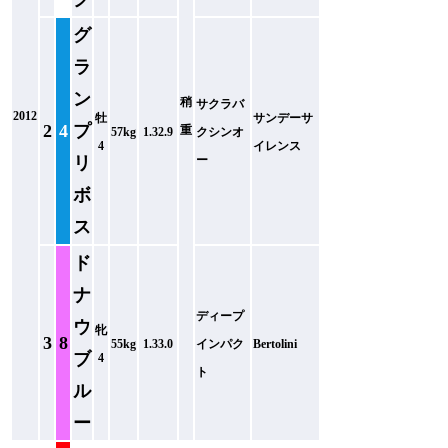
グ
ラ
ン
稍
サクラバ
2012
牡
サンデーサ
2
4
プ
重
57kg
1.32.9
クシンオ
4
イレンス
リ
ー
ボ
ス
ド
ナ
ディープ
ウ
牝
3
8
55kg
1.33.0
インパク
Bertolini
ブ
4
ト
ル
ー