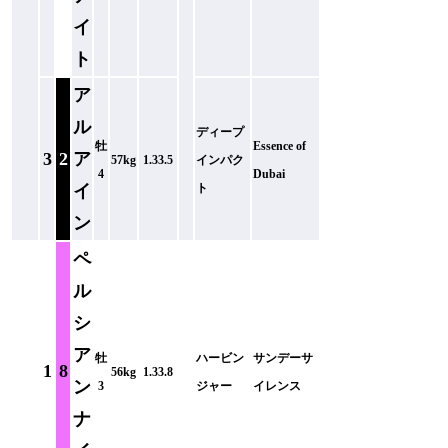
イ
ト
ア
ル
ディープ
牡
Essence of
3
2
ア
57kg
1.33.5
インパク
4
Dubai
イ
ト
ン
ペ
ル
シ
ア
牡
ハービン
サンデーサ
1
8
56kg
1.33.8
ン
3
ジャー
イレンス
ナ