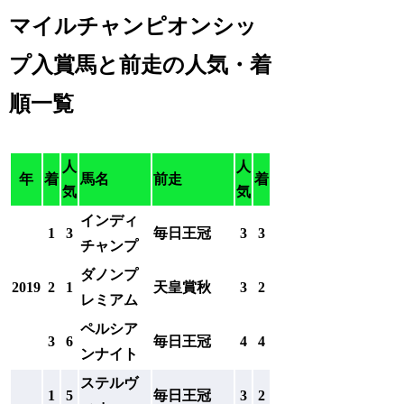
マイルチャンピオンシッ
プ入賞馬と前走の人気・着
順一覧
人
人
年
着
馬名
前走
着
気
気
インディ
1
3
毎日王冠
3
3
チャンプ
ダノンプ
2019
2
1
天皇賞秋
3
2
レミアム
ペルシア
3
6
毎日王冠
4
4
ンナイト
ステルヴ
1
5
毎日王冠
3
2