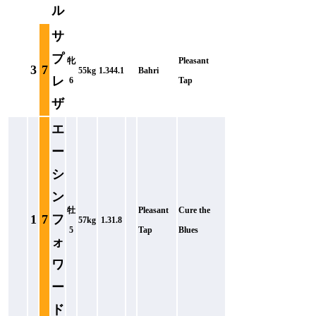
ル
サ
プ
牝
Pleasant
3
7
55kg
1.344.1
Bahri
レ
6
Tap
ザ
エ
ー
シ
ン
牡
Pleasant
Cure the
1
7
フ
57kg
1.31.8
5
Tap
Blues
ォ
ワ
ー
ド