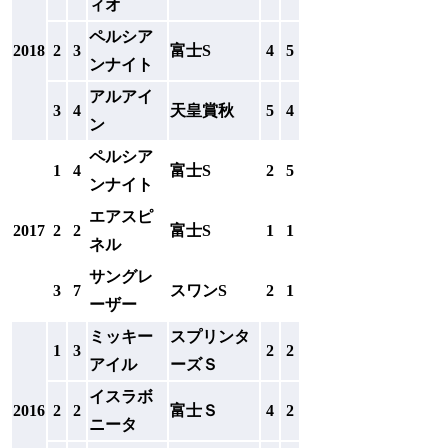
ィオ
ペルシア
2018
2
3
富士S
4
5
ンナイト
アルアイ
3
4
天皇賞秋
5
4
ン
ペルシア
1
4
富士S
2
5
ンナイト
エアスピ
2017
2
2
富士S
1
1
ネル
サングレ
3
7
スワンS
2
1
ーザー
ミッキー
スプリンタ
1
3
2
2
アイル
ーズＳ
イスラボ
2016
2
2
富士Ｓ
4
2
ニータ