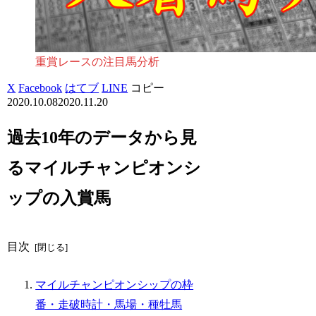
重賞レースの注目馬分析
X
Facebook
はてブ
LINE
コピー
2020.10.08
2020.11.20
過去10年のデータから見
るマイルチャンピオンシ
ップの入賞馬
目次
マイルチャンピオンシップの枠
番・走破時計・馬場・種牡馬