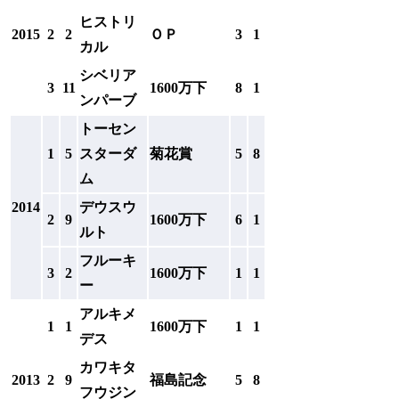
ヒストリ
2015
2
2
ＯＰ
3
1
カル
シベリア
3
11
1600万下
8
1
ンパーブ
トーセン
1
5
スターダ
菊花賞
5
8
ム
2014
デウスウ
2
9
1600万下
6
1
ルト
フルーキ
3
2
1600万下
1
1
ー
アルキメ
1
1
1600万下
1
1
デス
カワキタ
2013
2
9
福島記念
5
8
フウジン