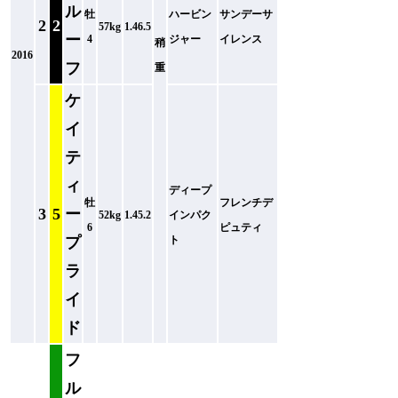
ル
牡
ハービン
サンデーサ
2
2
57kg
1.46.5
ー
4
ジャー
イレンス
稍
2016
フ
重
ケ
イ
テ
ィ
ディープ
牡
フレンチデ
3
5
ー
52kg
1.45.2
インパク
6
ピュティ
プ
ト
ラ
イ
ド
フ
ル