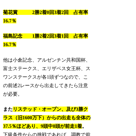
菊花賞 2勝2着0回3着2回 占有率
16.7％
福島記念 1勝2着2回3着1回 占有率
16.7％
他は小倉記念、アルゼンチン共和国杯、
富士ステークス、エリザベス女王杯、ス
ワンステークスが各1頭ずつなので、こ
の前述2レースから出走してきたら注意
が必要。
また
リステッド・オープン、及び3勝ク
ラス（旧1600万下）からの出走も全体の
37.5％ほどあり、9頭中8頭が前走1着
。
下級条件からの挑戦であれば、調教で前