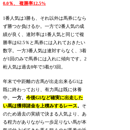
0.0％、 複勝率12.5%
1番人気は3勝も、それ以外は馬券になら
ず勝つか負けるか。一方で2番人気の成
績が良く、連対率は1番人気と同じで複
勝率は62.5％と馬券には入れておきたい
数字。一方3番人気は連対すらなく、3着
が1回のみで馬券には入れに傾向です。2
桁人気は過去8年で3着が3回。
年末で中距離の古馬が出走出来るG1は
既に終わっており、有力馬は既に休養
中。
一方、
今後G1など確実に出走した
い馬は獲得諸金を上積みするレース
。
そ
のため過去の実績で決まる人気より、あ
る程力がありながら一歩足りない馬が本