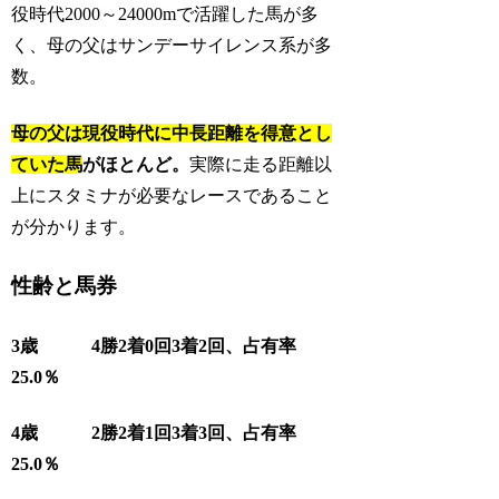
役時代2000～24000mで活躍した馬が多
く、母の父はサンデーサイレンス系が多
数。
母の父は現役時代に中長距離を得意とし
ていた馬
がほとんど。
実際に走る距離以
上にスタミナが必要なレースであること
が分かります。
性齢と馬券
3歳 4勝2着0回3着2回、占有率
25.0％
4歳 2勝2着1回3着3回、占有率
25.0％