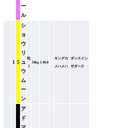
ー
ル
シ
ョ
ウ
リ
牝
キングカ
ダンスイン
1
5
ュ
54kg
1.46.6
5
メハメハ
ザダーク
ウ
ム
ー
ン
ア
ド
マ