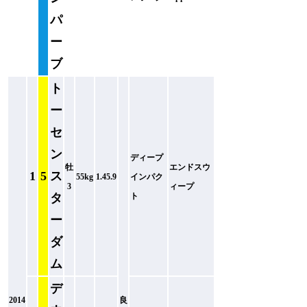
パ
ー
ブ
ト
ー
セ
ン
ディープ
牡
エンドスウ
1
5
ス
55kg
1.45.9
インパク
3
ィープ
タ
ト
ー
ダ
ム
デ
2014
良