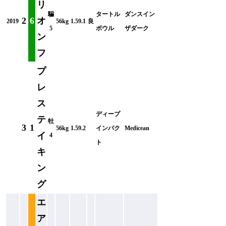
リ
騙
タートル
ダンスイン
2
6
オ
2019
56kg
1.59.1
良
5
ボウル
ザダーク
ン
フ
プ
レ
ス
ディープ
テ
牡
3
1
56kg
1.59.2
インパク
Medicean
イ
4
ト
キ
ン
グ
エ
ア