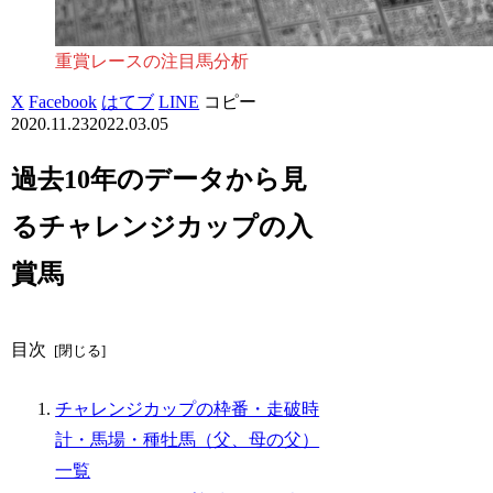
重賞レースの注目馬分析
X
Facebook
はてブ
LINE
コピー
2020.11.23
2022.03.05
過去10年のデータから見
るチャレンジカップの入
賞馬
目次
チャレンジカップの枠番・走破時
計・馬場・種牡馬（父、母の父）
一覧