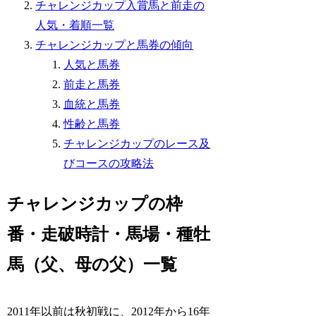
チャレンジカップ入賞馬と前走の
人気・着順一覧
チャレンジカップと馬券の傾向
人気と馬券
前走と馬券
血統と馬券
性齢と馬券
チャレンジカップのレース及
びコースの攻略法
チャレンジカップの枠
番・走破時計・馬場・種牡
馬（父、母の父）一覧
2011年以前は秋初戦に、2012年から16年