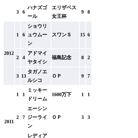
ハナズゴ
エリザベス
3
6
9
8
ール
女王杯
ショウリ
1
6
ュウムー
スワンＳ
15
6
ン
2012
アドマイ
2
4
福島記念
8
2
ヤタイシ
タガノエ
3
13
ＯＰ
9
7
ルシコ
ミッキー
1
1
1600万下
1
1
ドリーム
エーシン
2
7
ジーライ
ＯＰ
3
3
2011
ン
レディア