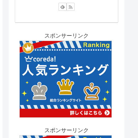
スポンサーリンク
スポンサーリンク