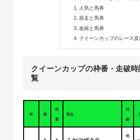
人気と馬券
前走と馬券
血統と馬券
クイーンカップのレース及
クイーンカップの枠番・走破時
覧
枠
性
年
着
馬名
番
齢
牝