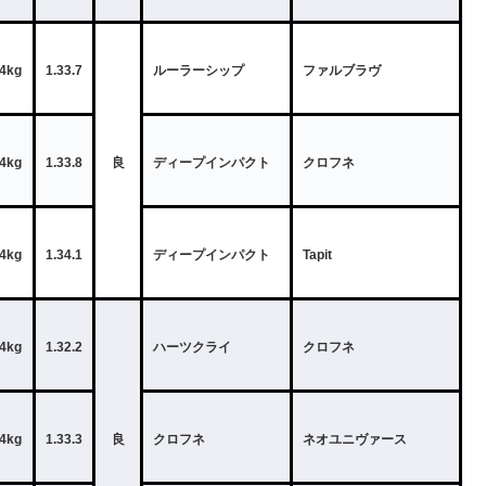
4kg
1.33.7
ルーラーシップ
ファルブラヴ
4kg
1.33.8
良
ディープインパクト
クロフネ
4kg
1.34.1
ディープインパクト
Tapit
4kg
1.32.2
ハーツクライ
クロフネ
4kg
1.33.3
良
クロフネ
ネオユニヴァース