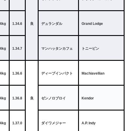
4kg
1.34.6
良
デュランダル
Grand Lodge
4kg
1.34.7
マンハッタンカフェ
トニービン
4kg
1.36.6
ディープインパクト
Machiavellian
4kg
1.36.8
良
ゼンノロブロイ
Kendor
4kg
1.37.0
ダイワメジャー
A.P. Indy