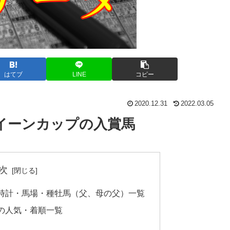
はてブ
LINE
コピー
2020.12.31
2022.03.05
イーンカップの入賞馬
次
時計・馬場・種牡馬（父、母の父）一覧
の人気・着順一覧