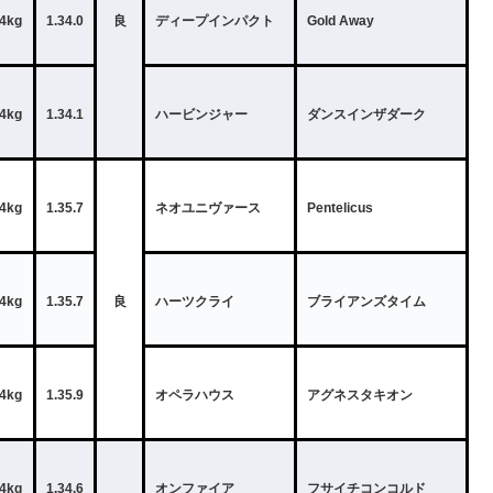
4kg
1.34.0
良
ディープインパクト
Gold Away
4kg
1.34.1
ハービンジャー
ダンスインザダーク
4kg
1.35.7
ネオユニヴァース
Pentelicus
4kg
1.35.7
良
ハーツクライ
ブライアンズタイム
4kg
1.35.9
オペラハウス
アグネスタキオン
4kg
1.34.6
オンファイア
フサイチコンコルド