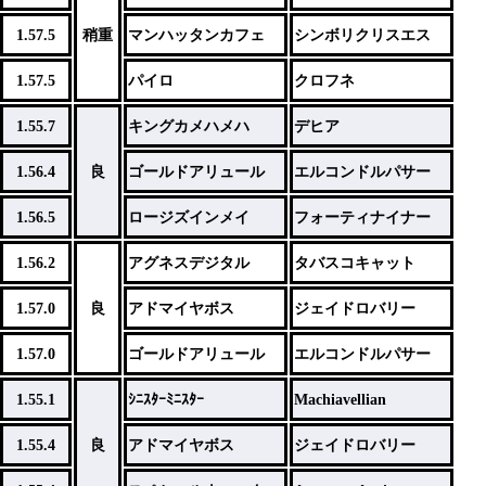
1.57.5
稍重
マンハッタンカフェ
シンボリクリスエス
1.57.5
パイロ
クロフネ
1.55.7
キングカメハメハ
デヒア
1.56.4
良
ゴールドアリュール
エルコンドルパサー
1.56.5
ロージズインメイ
フォーティナイナー
1.56.2
アグネスデジタル
タバスコキャット
1.57.0
良
アドマイヤボス
ジェイドロバリー
1.57.0
ゴールドアリュール
エルコンドルパサー
1.55.1
ｼﾆｽﾀｰﾐﾆｽﾀｰ
Machiavellian
1.55.4
良
アドマイヤボス
ジェイドロバリー