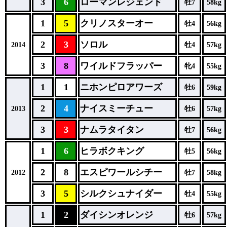
3
6
ローマンレジェンド
牡7
58kg
1
5
クリノスターオー
牡4
56kg
2
3
ソロル
2014
牡4
57kg
3
8
ワイルドフラッパー
牝4
55kg
1
1
ニホンピロアワーズ
牡6
59kg
2
4
ナイスミーチュー
2013
牡6
57kg
3
3
ナムラタイタン
牡7
56kg
1
6
ヒラボクキング
牡5
56kg
2
8
エスピワールシチー
2012
牡7
58kg
3
5
シルクシュナイダー
牡4
55kg
1
2
ダイシンオレンジ
牡6
57kg