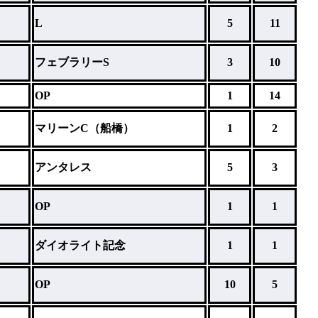
L
5
11
フェブラリーS
3
10
OP
1
14
マリーンC（船橋）
1
2
アンタレス
5
3
OP
1
1
ダイオライト記念
1
1
OP
10
5