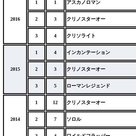
1
1
アスカノロマン
2016
2
3
クリノスターオー
3
4
クリソライト
1
4
インカンテーション
2015
2
3
クリノスターオー
3
5
ローマンレジェンド
1
12
クリノスターオー
2014
2
7
ソロル
3
4
ワイルドフラッパー