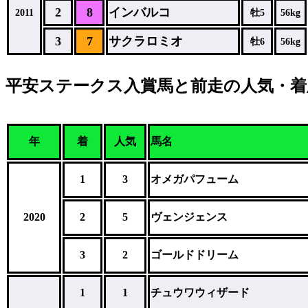
2
8
インバルコ
2011
牡5
56kg
3
7
サクラロミオ
牡6
56kg
平安ステークス入賞馬と前走の人気・着
年
着
人気
馬名
1
3
オメガパフューム
2020
2
5
ヴェンジェンス
3
2
ゴールドドリーム
1
1
チュウワウィザード