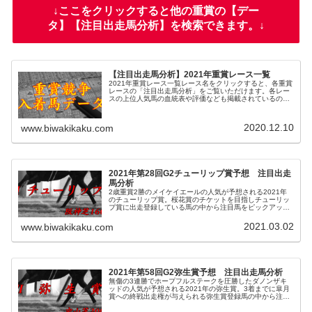
↓ここをクリックすると他の重賞の【デー
タ】【注目出走馬分析】を検索できます。↓
【注目出走馬分析】2021年重賞レース一覧
2021年重賞レース一覧レース名をクリックすると、各重賞
レースの「注目出走馬分析」をご覧いただけます。各レー
スの上位人気馬の血統表や評価なども掲載されているの
で、過去のレースと比較する際にお役立てください。また
レース名の脇のDをクリックする...
2020.12.10
www.biwakikaku.com
2021年第28回G2チューリップ賞予想 注目出走
馬分析
2歳重賞2勝のメイケイエールの人気が予想される2021年
のチューリップ賞。桜花賞のチケットを目指しチューリッ
プ賞に出走登録している馬の中から注目馬をピックアップ
し、馬券になるか分析します。
2021.03.02
www.biwakikaku.com
2021年第58回G2弥生賞予想 注目出走馬分析
無傷の3連勝でホープフルステークを圧勝したダノンザキ
ッドの人気が予想される2021年の弥生賞。3着までに皐月
賞への終戦出走権が与えられる弥生賞登録馬の中から注目
馬をピックアップし、馬券になるか分析します。