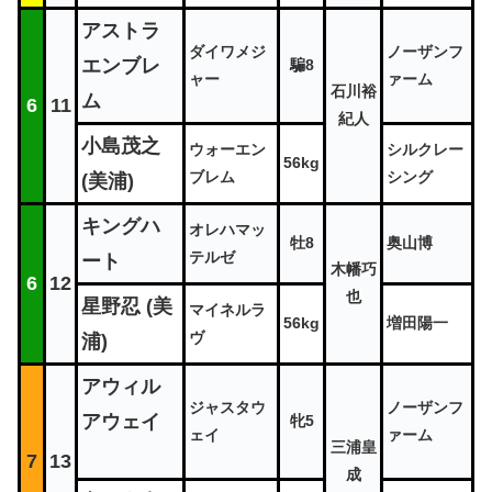
アストラ
ダイワメジ
ノーザンフ
エンブレ
騙8
ャー
ァーム
石川裕
ム
6
11
紀人
小島茂之
ウォーエン
シルクレー
56kg
ブレム
シング
(美浦)
キングハ
オレハマッ
牡8
奥山博
テルゼ
ート
木幡巧
6
12
也
星野忍 (美
マイネルラ
56kg
増田陽一
ヴ
浦)
アウィル
ジャスタウ
ノーザンフ
アウェイ
牝5
ェイ
ァーム
三浦皇
7
13
成