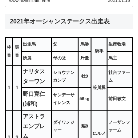
2021.01.15
www.biwakikaku.com
2021年オーシャンステークス出走表
出走馬
父
馬齢
生産牧場
枠
馬
騎手
番
番
所属
母の父
斤量
馬主
ナリタス
ショウナン
社台ファー
牡9
カンプ
ム
ターワン
1
1
笹川翼
野口寛仁
サンデーサ
56kg
前田敏文
イレンス
(浦和)
アストラ
ダイワメジ
ノーザンフ
エンブレ
騙8
ャー
ァーム
C.ルメ
ム
1
2