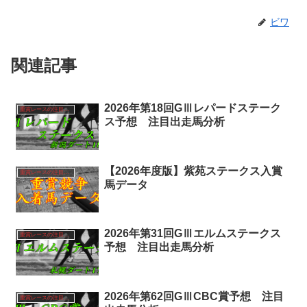
ビワ
関連記事
2026年第18回GⅢレパードステーク
重賞レースの注目馬分析
ス予想 注目出走馬分析
【2026年度版】紫苑ステークス入賞
重賞レースの注目馬分析
馬データ
2026年第31回GⅢエルムステークス
重賞レースの注目馬分析
予想 注目出走馬分析
2026年第62回GⅢCBC賞予想 注目
重賞レースの注目馬分析