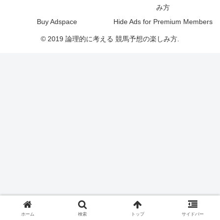
み方
Buy Adspace
Hide Ads for Premium Members
© 2019 論理的に考える 競馬予想の楽しみ方.
ホーム
検索
トップ
サイドバー