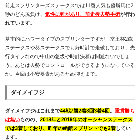
前走スプリンターズステークスでは11番人気も優勝馬に2
秒のどん尻負け。
気性に難があり、前走後去勢手術
が行わ
れています。
基本的にパワータイプのスプリンターですが、京王杯2歳
ステークスや葵ステークスでも好時計で走破しており、先
行タイプなので中山の急坂や時計決着は問題ないでしょ
う。あとは去勢でコントロールができるようになっている
か。今回は不安要素があるため抑えまで。
ダイメイフジ
ダイメイフジはこれまで
44戦7勝2着8回3着4回
。
重賞勝ち
は無い
ものの、
2018年と2019年のオーシャンステークス
では3着しており、昨年の函館スプリントでも2着
してい
ます。