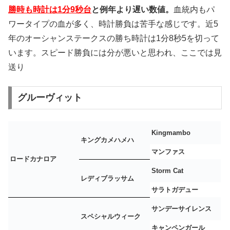
勝時も時計は1分9秒台
と例年より遅い数値。
血統内もパ
ワータイプの血が多く、時計勝負は苦手な感じです。近5
年のオーシャンステークスの勝ち時計は1分8秒5を切って
います。スピード勝負には分が悪いと思われ、ここでは見
送り
グルーヴィット
Kingmambo
キングカメハメハ
マンファス
ロードカナロア
Storm Cat
レディブラッサム
サラトガデュー
サンデーサイレンス
スペシャルウィーク
キャンペンガール