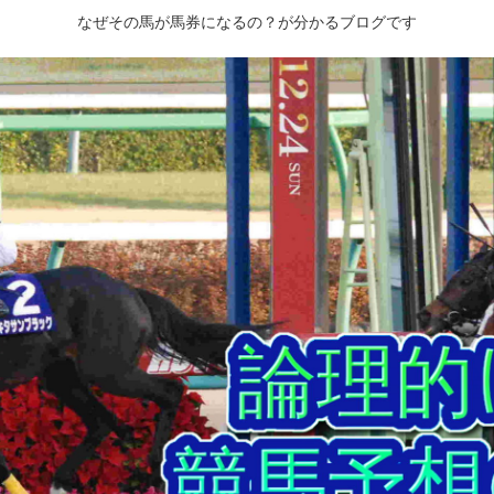
なぜその馬が馬券になるの？が分かるブログです