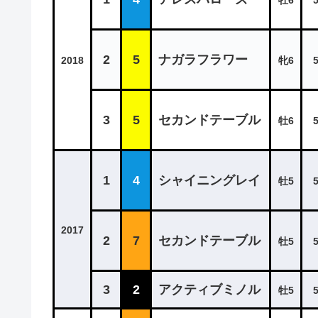
牡6
2
5
ナガラフラワー
2018
牝6
3
5
セカンドテーブル
牡6
1
4
シャイニングレイ
牡5
2017
2
7
セカンドテーブル
牡5
3
2
アクティブミノル
牡5