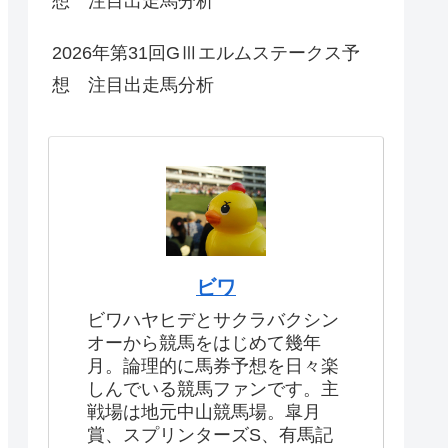
想 注目出走馬分析
2026年第31回GⅢエルムステークス予
想 注目出走馬分析
ビワ
ビワハヤヒデとサクラバクシン
オーから競馬をはじめて幾年
月。論理的に馬券予想を日々楽
しんでいる競馬ファンです。主
戦場は地元中山競馬場。皐月
賞、スプリンターズS、有馬記