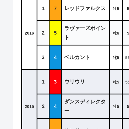
1
7
レッドファルクス
牡5
ラヴァーズポイン
2
5
2016
牝6
ト
3
4
ベルカント
牝5
5
1
3
ウリウリ
牝5
5
ダンスディレクタ
2
4
2015
牡5
ー