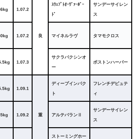
ｽｳｪﾌﾟﾄｵｰｳﾞｧｰﾎﾞｰ
サンデーサイレン
56kg
1.07.2
ﾄﾞ
ス
50kg
1.07.2
良
マイネルラヴ
タマモクロス
サクラバクシンオ
5.5kg
1.07.3
ボストンハーバー
ー
ディープインパク
フレンチデピュテ
5.5kg
1.09.1
ト
ィ
サンデーサイレン
55kg
1.09.2
重
アルテバランⅡ
ス
ストーミングホー