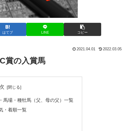
はてブ
LINE
コピー
2021.04.01
2022.03.05
BC賞の入賞馬
次
計・馬場・種牡馬（父、母の父）一覧
気・着順一覧