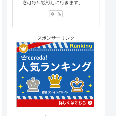
念は毎年観戦しに行きます。
スポンサーリンク