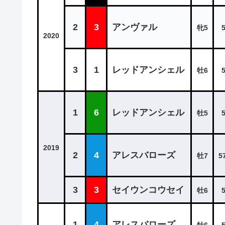
2
3
アンヴァル
牝5
2020
3
1
レッドアンシェル
牡6
1
6
レッドアンシェル
牡5
2019
2
4
アレスバローズ
牡7
5
3
3
セイウンコウセイ
牡6
1
4
アレスバローズ