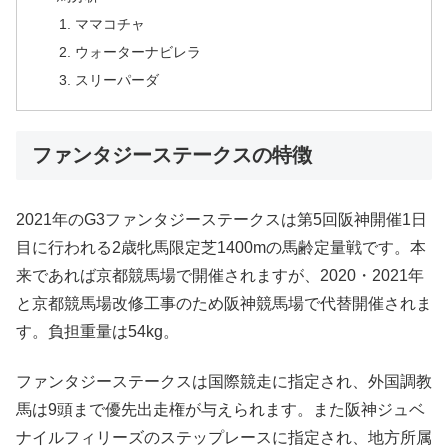
ママコチャ
ウォーターナビレラ
スリーパーダ
ファンタジーステークスの特徴
2021年のG3ファンタジーステークスは第5回阪神開催1日
目に行われる2歳牝馬限定芝1400mの馬齢定量戦です。本
来であれば京都競馬場で開催されますが、2020・2021年
と京都競馬場改修工事のため阪神競馬場で代替開催されま
す。負担重量は54kg。
ファンタジーステークスは国際競走に指定され、外国調教
馬は9頭まで優先出走権が与えられます。また阪神ジュベ
ナイルフィリーズのステップレースに指定され、地方所属