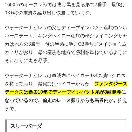
1600mのオープン戦では逃げ馬を見る形で2番手、最後は
33.6秒の末脚を繰り出し快勝しています。
ウォーターナビレラの父はディープインパクト産駒のシル
バーステート。キングヘイロー産駒の母シャイニングサヤ
カは地方の3勝馬。母の半弟に地方G3勝ちノメイショウム
ネノリがおり、母の産駒も地方で勝利を重ねているように
それなりに走る母系。
ウォーターナビレラは血統内にヘイロー4×4の濃いクロス
を持っており、爆発力はヘイローからか。
ファンタジース
テークスは過去10年でディープインパクト系が8頭馬券
に
なっているので、前走のレース振りからも馬券内か。
抑え
まで。
スリーパーダ