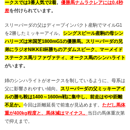
ークスでは3番人気で2着
。
優勝馬ナムラクレアには0.4秒
差
を付けられています。
スリーパーダの父はディープインパクト産駒でマイルG1
を2勝したミッキーアイル。
シングスピール産駒の母シン
ハリーズは米国芝1800mG1の優勝馬。スリーパーダの兄
弟にラジオNIKKEI杯勝ちのアダムスピーク、マーメイド
ステークス馬リファヴァティ、オークス馬のシンハライト
がいます。
姉のシンハライトがオークスを制しているように、母系は
父に影響されやすい傾向。
スリーパーダの父ミッキーアイ
ルの勝ち鞍は1400～1600m戦に集中し、前走はやや距離
不足か。
今回は距離延長で前進が見込めます。
ただし馬体
重が400kg程度と、馬体減はマイナス。
当日の馬体重次第
で抑えまで。