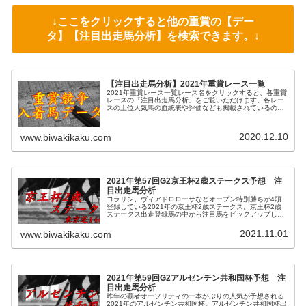
↓ここをクリックすると他の重賞の【デー
タ】【注目出走馬分析】を検索できます。↓
【注目出走馬分析】2021年重賞レース一覧
2021年重賞レース一覧レース名をクリックすると、各重賞
レースの「注目出走馬分析」をご覧いただけます。各レー
スの上位人気馬の血統表や評価なども掲載されているの
で、過去のレースと比較する際にお役立てください。また
レース名の脇のDをクリックする...
2020.12.10
www.biwakikaku.com
2021年第57回G2京王杯2歳ステークス予想 注
目出走馬分析
コラリン、ヴィアドロローサなどオープン特別勝ちが4頭
登録している2021年の京王杯2歳ステークス。京王杯2歳
ステークス出走登録馬の中から注目馬をピックアップし、
馬券になるか分析します。
2021.11.01
www.biwakikaku.com
2021年第59回G2アルゼンチン共和国杯予想 注
目出走馬分析
昨年の覇者オーソリティの一本かぶりの人気が予想される
2021年のアルゼンチン共和国杯。アルゼンチン共和国杯出