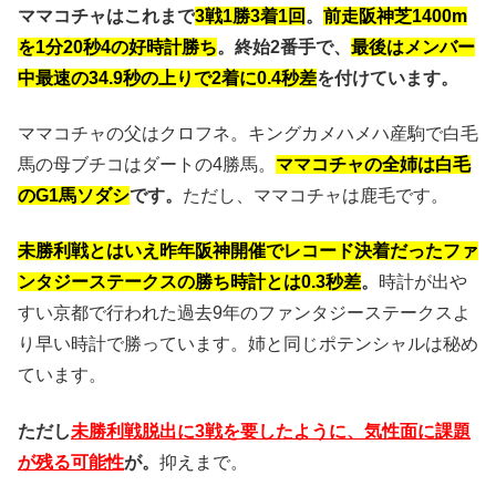
ママコチャはこれまで
3戦1勝3着1回
。
前走阪神芝1400m
を1分20秒4の好時計勝ち
。終始2番手で、
最後はメンバー
中最速の34.9秒の上りで2着に0.4秒差
を付けています。
ママコチャの父はクロフネ。キングカメハメハ産駒で白毛
馬の母ブチコはダートの4勝馬。
ママコチャの全姉は白毛
のG1馬ソダシ
です。
ただし、ママコチャは鹿毛です。
未勝利戦とはいえ昨年阪神開催でレコード決着だったファ
ンタジーステークスの勝ち時計とは0.3秒差
。
時計が出や
すい京都で行われた過去9年のファンタジーステークスよ
り早い時計で勝っています。姉と同じポテンシャルは秘め
ています。
ただし
未勝利戦脱出に3戦を要したように、気性面に課題
が残る可能性
が。
抑えまで。