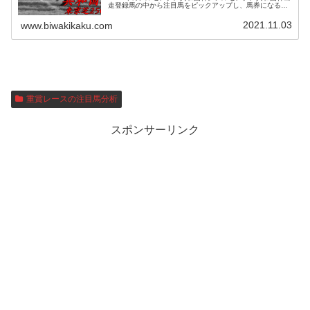
走登録馬の中から注目馬をピックアップし、馬券になるか
分析します。
2021.11.03
www.biwakikaku.com
重賞レースの注目馬分析
スポンサーリンク