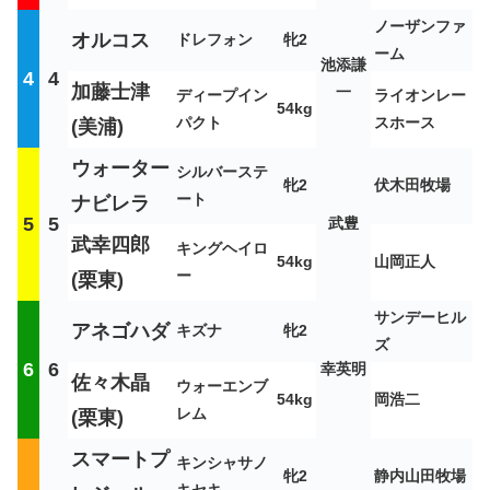
ノーザンファ
オルコス
ドレフォン
牝2
ーム
池添謙
4
4
加藤士津
一
ディープイン
ライオンレー
54kg
パクト
スホース
(美浦)
ウォーター
シルバーステ
牝2
伏木田牧場
ート
ナビレラ
5
5
武豊
武幸四郎
キングヘイロ
54kg
山岡正人
ー
(栗東)
サンデーヒル
アネゴハダ
キズナ
牝2
ズ
6
6
幸英明
佐々木晶
ウォーエンブ
54kg
岡浩二
レム
(栗東)
スマートプ
キンシャサノ
牝2
静内山田牧場
キセキ