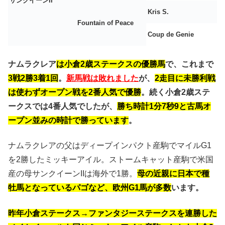
サンクイーンII
Kris S.
Fountain of Peace
Coup de Genie
ナムラクレア
は小倉2歳ステークスの優勝馬
で、これまで
3戦2勝3着1回
。
新馬戦は敗れ
ました
が、
2走目に未勝利戦
は使わずオープン戦を2番人気で優勝
。続く小倉2歳ステ
ークスでは4番人気でしたが、
勝ち時計1分7秒9と古馬オ
ープン並みの時計で勝っています
。
ナムラクレアの父はディープインパクト産駒でマイルG1
を2勝したミッキーアイル。ストームキャット産駒で米国
産の母サンクイーンIIは海外で1勝。
母の近親に日本で種
牡馬となっているパゴなど、欧州G1馬が多数
います。
昨年小倉ステークス→ファンタジーステークスを連勝した