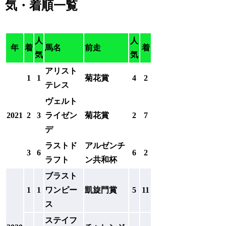
気・着順一覧
人
人
年
着
馬名
前走
着
気
気
アリスト
1
1
菊花賞
4
2
テレス
ヴェルト
2021
2
3
ライゼン
菊花賞
2
7
デ
ラストド
アルゼンチ
3
6
6
2
ラフト
ン共和杯
ブラスト
1
1
ワンピー
凱旋門賞
5
11
ス
ステイフ