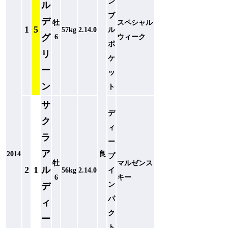
ン
ル
ブ
デ
牡
スペシャル
1
5
57kg
2.14.0
ル
グ
6
ウィーク
ポ
リ
ケ
ー
ッ
ン
ト
サ
デ
ク
ィ
ラ
ー
ア
2014
良
プ
牡
マルゼンス
2
1
ル
56kg
2.14.0
イ
6
キー
ン
デ
パ
ィ
ク
ー
ト