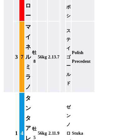
ロ
ボ
ー
シ
マ
ス
イ
テ
ネ
イ
牡
Polish
3
7
ル
56kg
2.13.7
ゴ
8
Precedent
ー
ミ
ル
ラ
ド
ノ
タ
ゼ
ン
ン
タ
ノ
ア
牡
1
4
56kg
2.11.9
ロ
Stuka
レ
5