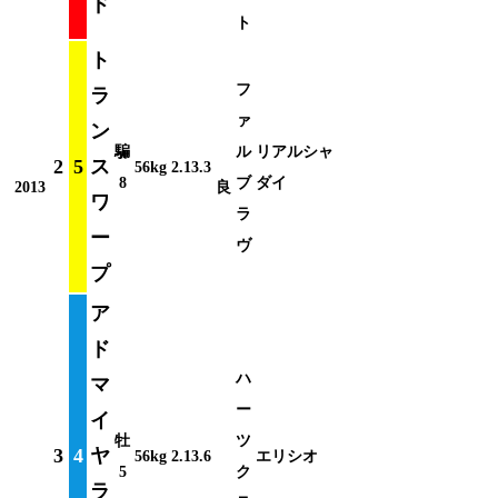
ド
ト
ト
フ
ラ
ァ
ン
騙
ル
リアルシャ
2
5
ス
56kg
2.13.3
8
ブ
ダイ
2013
良
ワ
ラ
ー
ヴ
プ
ア
ド
ハ
マ
ー
イ
牡
ツ
3
4
ヤ
56kg
2.13.6
エリシオ
5
ク
ラ