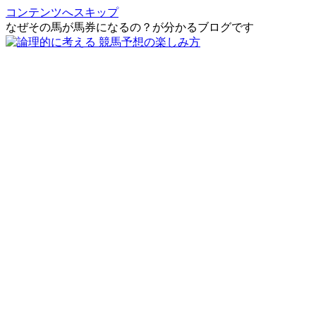
コンテンツへスキップ
なぜその馬が馬券になるの？が分かるブログです