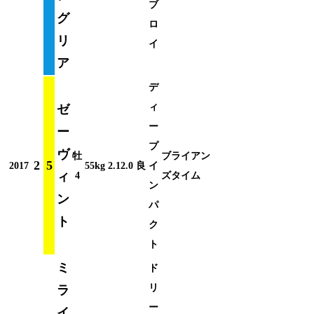
ブ
グ
ロ
リ
イ
ア
デ
ィ
ゼ
ー
ー
プ
ヴ
牡
ブライアン
2
5
2017
55kg
2.12.0
良
イ
ィ
4
ズタイム
ン
ン
パ
ト
ク
ト
ミ
ド
リ
ラ
ー
イ