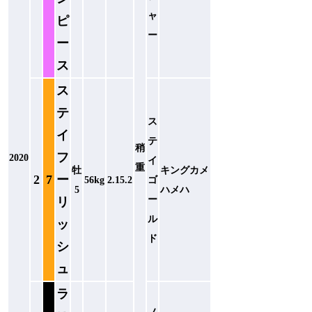
ャ
ピ
ー
ー
ス
ス
テ
ス
イ
テ
稍
フ
2020
イ
重
牡
キングカメ
2
7
ー
56kg
2.15.2
ゴ
5
ハメハ
ー
リ
ル
ッ
ド
シ
ュ
ラ