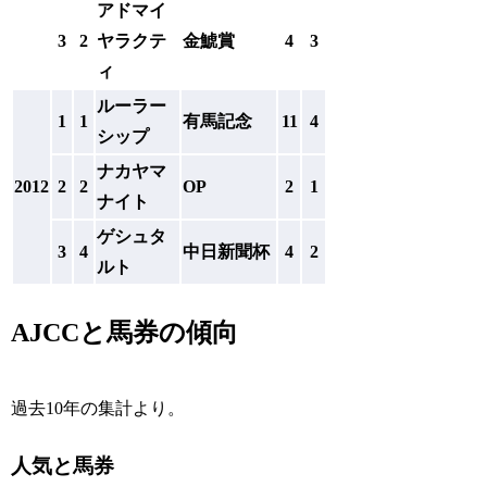
アドマイ
3
2
ヤラクテ
金鯱賞
4
3
ィ
ルーラー
1
1
有馬記念
11
4
シップ
ナカヤマ
2012
2
2
OP
2
1
ナイト
ゲシュタ
3
4
中日新聞杯
4
2
ルト
AJCCと馬券の傾向
過去10年の集計より。
人気と馬券