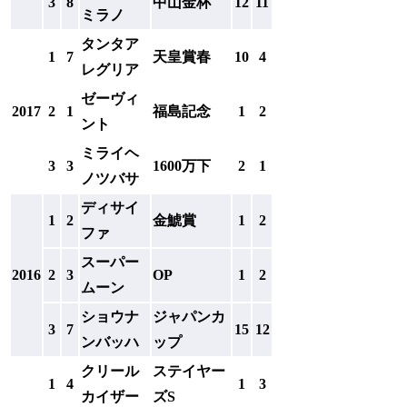
3
8
中山金杯
12
11
ミラノ
タンタア
1
7
天皇賞春
10
4
レグリア
ゼーヴィ
2017
2
1
福島記念
1
2
ント
ミライヘ
3
3
1600万下
2
1
ノツバサ
ディサイ
1
2
金鯱賞
1
2
ファ
スーパー
2016
2
3
OP
1
2
ムーン
ショウナ
ジャパンカ
3
7
15
12
ンバッハ
ップ
クリール
ステイヤー
1
4
1
3
カイザー
ズS