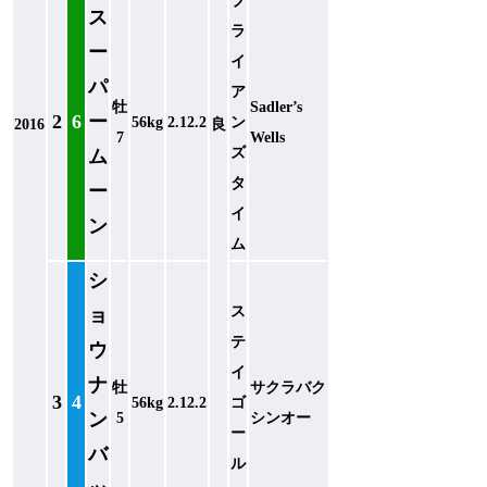
ブ
ス
ラ
ー
イ
パ
ア
牡
Sadler’s
2
6
ー
56kg
2.12.2
ン
2016
良
7
Wells
ズ
ム
タ
ー
イ
ン
ム
シ
ス
ョ
テ
ウ
イ
ナ
牡
サクラバク
3
4
56kg
2.12.2
ゴ
ン
5
シンオー
ー
バ
ル