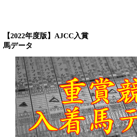
【2022年度版】AJCC入賞
馬データ