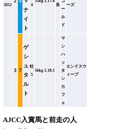
2
4
マ
55kg
2.17.8
ゴ
2012
4
良
ーズ
ー
ナ
ル
イ
ド
ト
マ
ン
ゲ
ハ
シ
ッ
ュ
牡
エンドスウ
3
7
56kg
2.18.1
タ
タ
5
ィープ
ン
ル
カ
ト
フ
ェ
AJCC入賞馬と前走の人