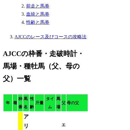
前走と馬券
血統と馬券
性齢と馬券
AJCCのレース及びコースの攻略法
AJCCの枠番・走破時計・
馬場・種牡馬（父、母の
父）一覧
枠
馬
性
タイ
馬
年
着
斤量
父
母の父
番
名
齢
ム
場
ア
エ
リ