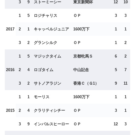
3
9
ストーミーシー
東京新聞杯
12
10
1
5
ロジチャリス
ＯＰ
3
3
2017
2
1
キャッベルジュニア
1600万下
1
1
3
2
グランシルク
ＯＰ
1
2
1
5
マジックタイム
京都牝馬Ｓ
6
2
2016
2
4
ロゴタイム
中山記念
5
7
3
2
サトノアラジン
香港Ｃ（Ｇ1）
9
11
1
1
モーリス
1600万下
1
1
2015
2
4
クラリティシチー
ＯＰ
3
1
3
9
インパルスヒーロー
ＯＰ
12
3