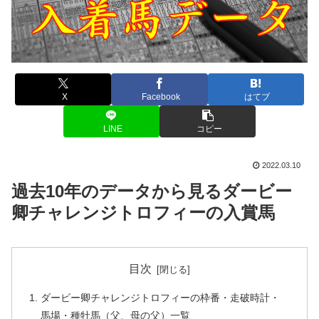
X
Facebook
はてブ
LINE
コピー
2022.03.10
過去10年のデータから見るダービー
卿チャレンジトロフィーの入賞馬
目次
ダービー卿チャレンジトロフィーの枠番・走破時計・
馬場・種牡馬（父、母の父）一覧