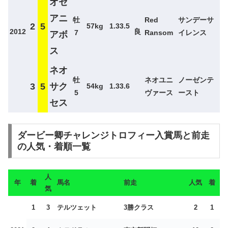
オセ
アニ
牡
Red
サンデーサ
2
5
57kg
1.33.5
2012
良
7
Ransom
イレンス
アボ
ス
ネオ
牡
ネオユニ
ノーゼンテ
3
5
サク
54kg
1.33.6
5
ヴァース
ースト
セス
ダービー卿チャレンジトロフィー入賞馬と前走
の人気・着順一覧
人
年
着
馬名
前走
人気
着
気
1
3
テルツェット
3勝クラス
2
1