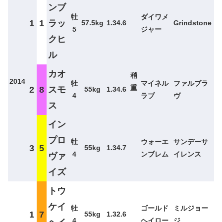
ンブ
牡
ダイワメ
1
1
ラッ
57.5kg
1.34.6
Grindstone
5
ジャー
クヒ
ル
カオ
稍
2014
牡
マイネル
ファルブラ
重
2
8
スモ
55kg
1.34.6
4
ラブ
ヴ
ス
イン
プロ
牡
ウォーエ
サンデーサ
3
5
55kg
1.34.7
4
ンブレム
イレンス
ヴァ
イズ
トウ
ケイ
牡
ゴールド
ミルジョー
1
7
55kg
1.32.6
4
ヘイロー
ジ