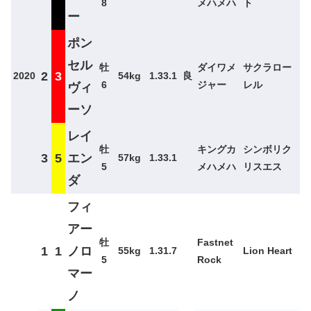
8
メハメハ
ト
ー
ポン
セル
牡
ダイワメ
サクラロー
2
3
2020
54kg
1.33.1
良
6
ジャー
レル
ヴィ
ーソ
レイ
牡
キングカ
シンボリク
3
5
エン
57kg
1.33.1
5
メハメハ
リスエス
ダ
フィ
アー
牡
Fastnet
1
1
ノロ
55kg
1.31.7
Lion Heart
5
Rock
マー
ノ