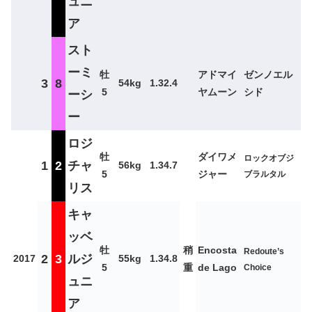
ュニ
ア
スト
ーミ
牡
アドマイ
ゼンノエル
3
8
54kg
1.32.4
5
ヤムーン
シド
ーシ
ー
ロジ
牡
ダイワメ
ロックオブジ
1
2
チャ
56kg
1.34.7
5
ジャー
ブラルタル
リス
キャ
ッベ
牡
稍
Encosta
Redoute’s
2
3
ルジ
2017
55kg
1.34.8
5
重
de Lago
Choice
ュニ
ア