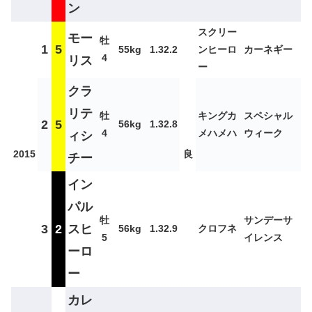
ン
スクリー
モー
牡
1
5
55kg
1.32.2
ンヒーロ
カーネギー
4
リス
ー
クラ
リテ
牡
キングカ
スペシャル
2
5
56kg
1.32.8
4
メハメハ
ウィーク
ィシ
2015
良
チー
イン
パル
牡
サンデーサ
3
2
スヒ
56kg
1.32.9
クロフネ
5
イレンス
ーロ
ー
カレ