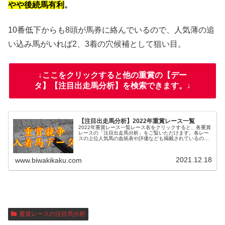
やや後続馬有利
。
10番低下からも8頭が馬券に絡んでいるので、人気薄の追
い込み馬がいれば2、3着の穴候補として狙い目。
↓ここをクリックすると他の重賞の【デー
タ】【注目出走馬分析】を検索できます。↓
【注目出走馬分析】2022年重賞レース一覧
2022年重賞レース一覧レース名をクリックすると、各重賞
レースの「注目出走馬分析」をご覧いただけます。各レー
スの上位人気馬の血統表や評価なども掲載されているの
で、過去のレースと比較する際にお役立てください。また
レース名の脇のDをクリックする...
2021.12.18
www.biwakikaku.com
重賞レースの注目馬分析