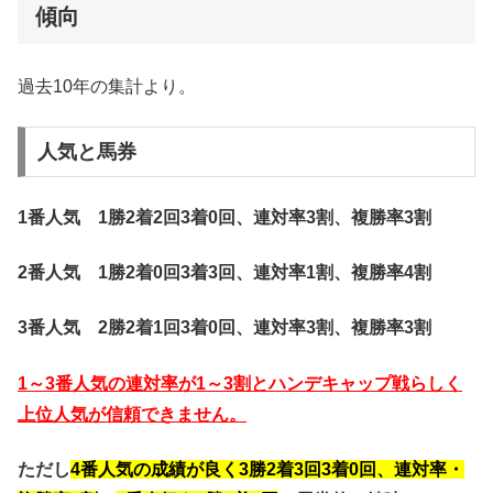
傾向
過去10年の集計より。
人気と馬券
1番人気 1勝2着2回3着0回、連対率3割、複勝率3割
2番人気 1勝2着0回3着3回、連対率1割、複勝率4割
3番人気 2勝2着1回3着0回、連対率3割、複勝率3割
1～3番人気の連対率が1～3割とハンデキャップ戦らしく
上位人気が信頼できません。
ただし
4番人気の成績が良く3勝2着3回3着0回、連対率・