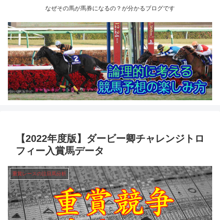
なぜその馬が馬券になるの？が分かるブログです
【2022年度版】ダービー卿チャレンジトロ
フィー入賞馬データ
重賞レースの注目馬分析