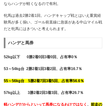
ならハンデが軽くなるので有利。
牝馬は過去2勝2着1回。ハンデキャップ戦とはいえ重賞経
験馬が多く揃い、ゴール前直線に急坂がある中山マイル戦
だと牝馬にはきついと考えられます。
ハンデと馬券
52kg以下 0勝2着0回3着0回、占有率0％
53～54kg台 2勝2着1回3着2回、占有率16.7％
55～56kg台 5勝2着7回3着5回、占有率56.6％
57kg以上 3勝2着2回3着3回、占有率26.7％
軽ハンデだからといって馬券になるわけではなく
、
前走の