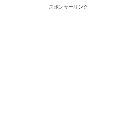
スポンサーリンク