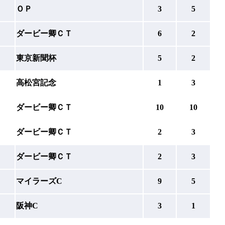
ＯＰ
3
5
ダービー卿ＣＴ
6
2
東京新聞杯
5
2
高松宮記念
1
3
ダービー卿ＣＴ
10
10
ダービー卿ＣＴ
2
3
ダービー卿ＣＴ
2
3
マイラーズC
9
5
阪神C
3
1