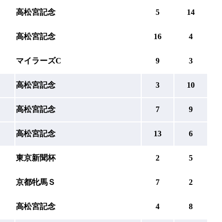
高松宮記念
5
14
高松宮記念
16
4
マイラーズC
9
3
高松宮記念
3
10
高松宮記念
7
9
高松宮記念
13
6
東京新聞杯
2
5
京都牝馬Ｓ
7
2
高松宮記念
4
8