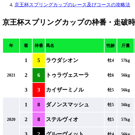
京王杯スプリングカップのレース及びコースの攻略法
京王杯スプリングカップの枠番・走破時
年
着
枠番
馬名
性齢
斤量
1
5
ラウダシオン
牡4
57kg
2
6
トゥラヴェスーラ
2021
牡6
56kg
3
3
カイザーミノル
牡5
56kg
1
8
ダノンスマッシュ
牡5
56kg
2
8
ステルヴィオ
2020
牡5
57kg
3
2
グルーヴィット
牡4
56kg