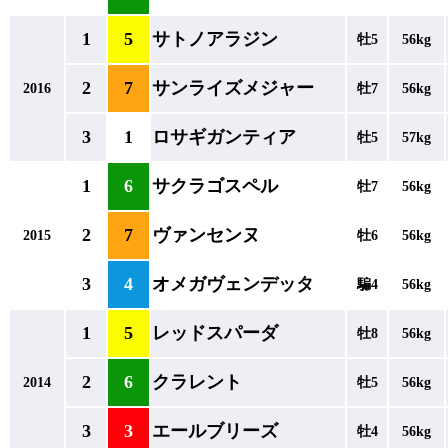
1
5
サトノアラジン
牡5
56kg
2
7
サンライズメジャー
2016
牡7
56kg
3
1
ロサギガンティア
牡5
57kg
1
6
サクラゴスペル
牡7
56kg
2
7
ヴァンセンヌ
2015
牡6
56kg
3
4
オメガヴェンデッタ
騙4
56kg
1
5
レッドスパーダ
牡8
56kg
2
6
クラレント
2014
牡5
56kg
3
3
エールブリーズ
牡4
56kg