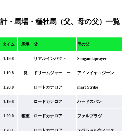
計・馬場・種牡馬（父、母の父）一覧
タイム
馬場
父
母の父
1.19.8
リアルインパクト
Songandaprayer
1.19.8
良
ドリームジャーニー
アドマイヤコジーン
1.20.0
ロードカナロア
mart Strike
1.19.8
ロードカナロア
ハードスパン
1.20.0
稍重
ロードカナロア
ファルブラヴ
1.20.1
ロードカナロア
スペシャルウィーク