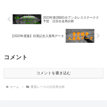
2023年第28回GⅢアンタレスステークス
予想 注目出走馬分析
【2023年度版】目黒記念入賞馬データ
コメント
コメントを書き込む
ホーム
重賞レースの注目馬分析