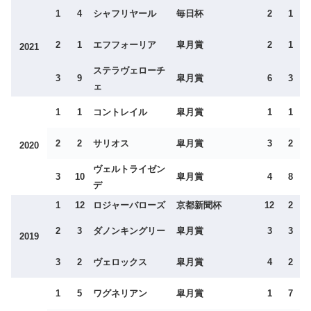
1
4
シャフリヤール
毎日杯
2
1
2
1
エフフォーリア
皐月賞
2
1
2021
ステラヴェローチ
3
9
皐月賞
6
3
ェ
1
1
コントレイル
皐月賞
1
1
2
2
サリオス
皐月賞
3
2
2020
ヴェルトライゼン
3
10
皐月賞
4
8
デ
1
12
ロジャーバローズ
京都新聞杯
12
2
2
3
ダノンキングリー
皐月賞
3
3
2019
3
2
ヴェロックス
皐月賞
4
2
1
5
ワグネリアン
皐月賞
1
7