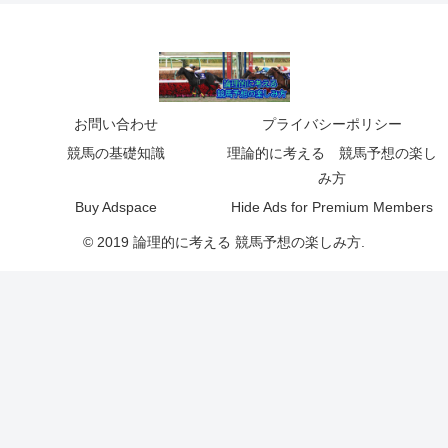
お問い合わせ
プライバシーポリシー
競馬の基礎知識
理論的に考える 競馬予想の楽し
み方
Buy Adspace
Hide Ads for Premium Members
© 2019 論理的に考える 競馬予想の楽しみ方.