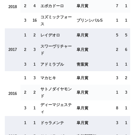
2
4
エポカドーロ
皐月賞
7
1
2018
コズミックフォー
3
16
プリンシパルS
1
1
ス
1
2
レイデオロ
皐月賞
5
5
スワーヴリチャー
2017
2
3
皐月賞
2
6
ド
3
1
アドミラブル
青葉賞
1
1
1
3
マカヒキ
皐月賞
3
2
サトノダイヤモン
2
2
皐月賞
1
3
2016
ド
ディーマジェステ
3
1
皐月賞
8
1
ィ
1
1
ドゥラメンテ
皐月賞
3
1