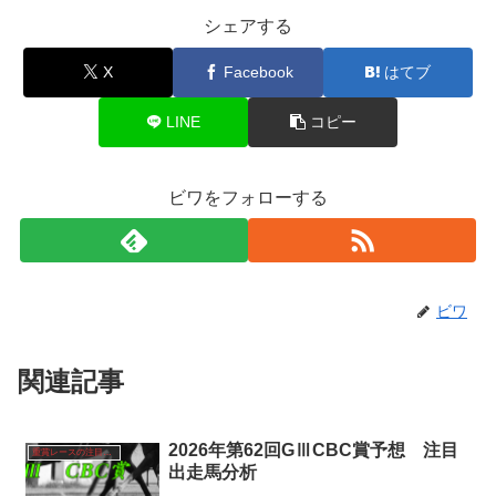
シェアする
X
Facebook
はてブ
LINE
コピー
ビワをフォローする
ビワ
関連記事
2026年第62回GⅢCBC賞予想 注目
重賞レースの注目馬分析
出走馬分析