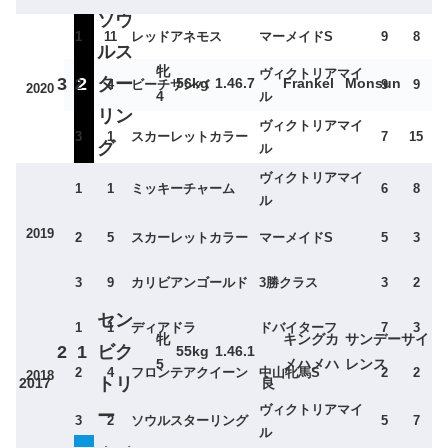
ソウ
1
11
レッドアネモス
マーメイドS
9
8
ルス
牝
ヴィクトリアマイ
3
2
ター
56kg
1.46.7
Frankel
Monsun
2
4
ビーチサンバ
9
9
2020
4
ル
リン
ヴィクトリアマイ
3
1
スカーレットカラー
7
15
グ
ル
ヴィクトリアマイ
アエ
1
1
ミッキーチャーム
6
8
ル
牝
ネオユニヴァ
1
2
ロリ
52kg
1.45.7
クロフネ
3
ース
2019
2
5
スカーレットカラー
マーメイドS
5
3
ット
3
9
カリビアンゴールド
3勝クラス
3
2
トー
セン
1
1
ディアドラ
ドバイターフ
7
3
牝
キングカ
サンデーサイ
2
1
ビク
55kg
1.46.1
5
メハメハ
レンス
2
4
フロンテアクイーン
中山牝馬S
2
2
2018
トリ
2017
良
ヴィクトリアマイ
ー
3
2
ソウルスターリング
5
7
ル