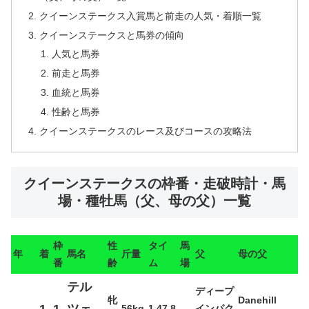
クイーンステークス入賞馬と前走の人気・着順一覧
クイーンステークスと馬券の傾向
人気と馬券
前走と馬券
血統と馬券
性齢と馬券
クイーンステークスのレース及びコースの攻略法
クイーンステークスの枠番・走破時計・馬
場・種牡馬（父、母の父）一覧
枠
性
タイ
馬
年
着
馬名
斤量
父
母の父
番
齢
ム
場
テル
ディープ
牝
Danehill
1
1
ツェ
56kg
1.47.8
インパク