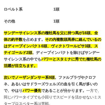
ロベルト系 1頭
その他 1頭
サンデーサイレンス系の種牡馬を父に持つ馬が16頭、全
体の約半数
を占めます。
その内複数頭馬券に絡んでいるの
はディープインパクト6頭、ヴィクトワールピサ3頭、ス
テイゴールド2頭
。ディープインパクトを除けばサンデー
サイレンス系の中でも
パワーとスタミナに秀でた種牡馬の
活躍が目立ちます。
次いでノーザンダンサー系9頭
。ファルブラヴやクロフ
ネ、あるいはサドラーズウェルズの血を引く馬が多いの
で、やはり
パワー優先
であることが分かります。
一方で、
同じパワータイプでも小回りでスピードを活かせないミス
タープロスペター系は苦戦。