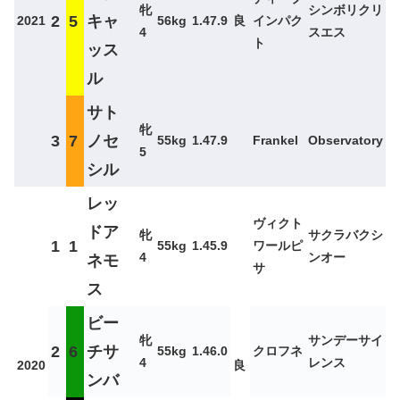
牝
シンボリクリ
2
5
キャ
2021
56kg
1.47.9
良
インパク
4
スエス
ト
ッス
ル
サト
牝
3
7
ノセ
55kg
1.47.9
Frankel
Observatory
5
シル
レッ
ヴィクト
ドア
牝
サクラバクシ
1
1
55kg
1.45.9
ワールピ
4
ンオー
ネモ
サ
ス
ビー
牝
サンデーサイ
2
6
チサ
55kg
1.46.0
クロフネ
4
レンス
2020
良
ンバ