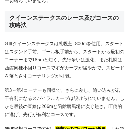
一切絡んでいません。
クイーンステークスのレース及びコースの
攻略法
GⅢクイーンステークスは札幌芝1800mを使用。スタート
はスタンド手前。ゴール板手前から。スタートから最初の
コーナーまで185mと短く、先行争いは激化。また札幌は
函館同様小回りコースですがカーブが緩やかで、スピード
を落とさずコーナリングが可能。
第3～第4コーナーも同様で、さらに差し、追い込みが若
干有利になるスパイラルカーブは設けられていません。し
かも最後の直線は266mと函館競馬場に次ぐ短さ。圧倒的
に逃げ、先行が有利なコースです。
ほぼ平坦コースですが、
洋芝なのでパワーが必要
。
また第