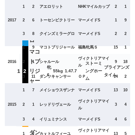
クイ
1
2
アエロリット
NHKマイルカップ
2
1
ンズ
マンハッ
牝
2017
2
6
トーセンビクトリー
マーメイドS
1
9
3
4
ミラ
55kg
1.46.3
タンカフ
In Excess
5
ェ
ーグ
3
8
クインズミラーグロ
マーメイドS
2
2
ロ
1
9
マコトブリジャール
福島牝馬Ｓ
15
1
マコ
ヴィクトリアマイ
トブ
2016
2
1
シャルール
9
18
ストーミ
ル
牝
ブライアンズ
1
2
リジ
55kg
1.47.7
ングホー
6
タイム
3
11
ダンツキャンサー
ＯＰ
14
2
ム
ャー
ル
1
7
メイショウスザンナ
マーメイドS
13
10
シャ
ヴィクトリアマイ
2015
2
1
レッドリヴェール
3
4
2016
良
牝
ゼンノロ
ル
2
7
ルー
55kg
1.47.7
Kaldoun
4
ブロイ
3
4
イリュミナンス
マーメイドS
4
6
ル
ヴィクトリアマイ
ダン
1
2
カｙトルフィーユ
13
5