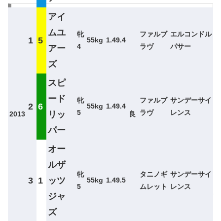
前走と馬券
アイ
ムユ
牝
ファルブ
エルコンドル
1
5
55kg
1.49.4
ヴィクトリアマイル 5勝2着4回3着5回
4
ラヴ
パサー
アー
ズ
マーメイドS 2勝2着2回3着2回
スピ
その他GⅠ 2勝2着0回3着0回
ード
牝
ファルブ
サンデーサイ
2
6
55kg
1.49.4
5
ラヴ
レンス
リッ
2013
良
その他重賞 1勝2着1回3着0回
パー
OP・L 0勝2着1回3着1回
オー
ルザ
条件クラス 0勝2着2回2着2回
牝
タニノギ
サンデーサイ
3
1
ッツ
55kg
1.49.5
5
ムレット
レンス
前走重賞を経験している馬が強く、
前走の重賞の格で馬券
ジャ
になる確率が違ってくるレース
。
実際に前走GⅠ経験馬が
ズ
6勝
を挙げ、
馬券全体から見ても50％
を占めます。
特にヴ