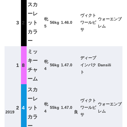
スカ
ーレ
ヴィクト
牝
ウォーエンブ
3
2
ット
56kg
1.46.0
ワールピ
5
レム
サ
カラ
ー
ミッ
ディープ
キー
牝
1
8
56kg
1.47.0
インパク
Dansili
4
チャ
ト
ーム
スカ
ーレ
ヴィクト
牝
ウォーエンブ
2
4
ット
55kg
1.47.0
ワールピ
4
レム
2019
良
サ
カラ
ー