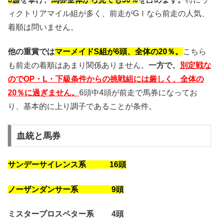
ィクトリアマイル組が多く、前走がGⅠなら前走の人気、
着順は問いません。
他の重賞では
マーメイドS組が6頭、全体の20％。
こちら
も前走の着順はあまり関係ありません。
一方で、
別定戦な
のでOP・L・下級条件からの挑戦組には厳しく、全体の
20％に過ぎません。
6頭中4頭が前走で馬券になってお
り、基本的に上り調子であることが条件。
血統と馬券
サンデーサイレンス系 16頭
ノーザンダンサー系 9頭
ミスタープロスペター系 4頭