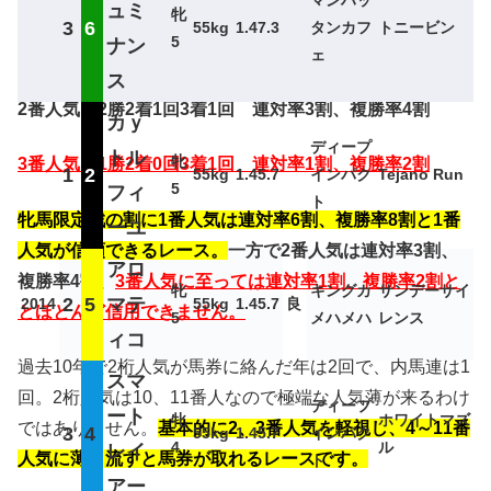
ュミ
牝
3
6
55kg
1.47.3
タンカフ
トニービン
5
ナン
1番人気 3勝2着3回3着2回 連対率6割、複勝率8割
ェ
ス
2番人気 2勝2着1回3着1回 連対率3割、複勝率4割
カｙ
ディープ
トル
牝
3番人気 1勝2着0回3着1回 連対率1割、複勝率2割
1
2
55kg
1.45.7
インパク
Tejano Run
5
フィ
ト
牝馬限定戦の割に1番人気は連対率6割、複勝率8割と1番
ーユ
人気が信頼できるレース。
一方で2番人気は連対率3割、
アロ
複勝率4割、
3番人気に至っては連対率1割、複勝率2割と
牝
キングカ
サンデーサイ
2
5
マテ
2014
55kg
1.45.7
良
とほとんど信用できません。
5
メハメハ
レンス
ィコ
過去10年で2桁人気が馬券に絡んだ年は2回で、内馬連は1
スマ
回。2桁人気は10、11番人なので極端な人気薄が来るわけ
ディープ
ート
牝
ホワイトマズ
ではありません。
基本的に2、3番人気を軽視し、4～11番
3
4
55kg
1.45.7
インパク
4
ル
レイ
人気に薄く流すと馬券が取れるレースです。
ト
アー