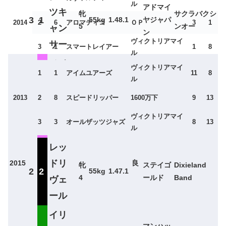
ル
アドマイ
ツキ
牝
サクラバクシ
3
1
55kg
1.48.1
ヤジャパ
2014
2
6
アロマティコ
ＯＰ
3
1
5
ンオー
ャン
ン
ヴィクトリアマイ
サー
3
1
スマートレイアー
1
8
ル
メイ
ヴィクトリアマイ
1
1
アイムユアーズ
11
8
ショ
ル
牝
アグネス
サンデーサイ
1
8
ウス
55kg
1.47.1
2013
2
8
スピードリッパー
1600万下
9
13
6
デジタル
レンス
ザン
ヴィクトリアマイ
3
3
オールザッツジャズ
8
13
ナ
ル
レッ
クイーンステークスと馬券の傾向
ドリ
2015
良
牝
ステイゴ
Dixieland
2
2
55kg
1.47.1
4
ールド
Band
ヴェ
過去10年の集計より。2021年は札幌開催。
ール
イリ
人気と馬券
マンハッ