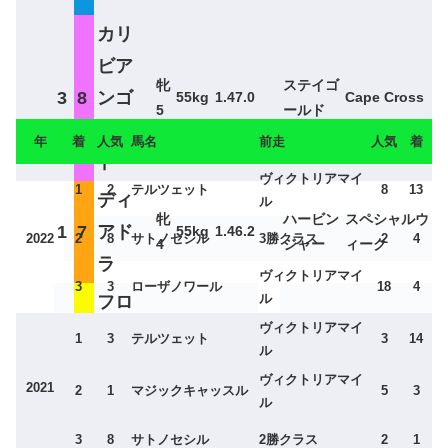
カリ
クイーンステークス入賞馬と前走の人気・
ビア
着順一覧
牝
ステイゴ
3
8
ンゴ
55kg
1.47.0
Cape Cross
5
ールド
ール
年
着
人気
馬名
前走
人気
着
ド
ヴィクトリアマイ
1
2
テルツェット
8
13
ディ
ル
牝
ハービン
スペシャルウ
1
7
アド
55kg
1.46.2
2022
2
8
サトノセシル
3勝クラス
2
4
4
ジャー
ィーク
ラ
ヴィクトリアマイ
3
3
ローザノワール
18
4
ル
フロ
ヴィクトリアマイ
ンテ
1
3
テルツェット
3
14
メイショ
ル
牝
サンデーサイ
2
5
アク
55kg
1.46.7
ウサムソ
5
レンス
ヴィクトリアマイ
2021
ン
2
1
マジックキャッスル
5
3
イー
2018
良
ル
ン
3
8
サトノセシル
2勝クラス
2
1