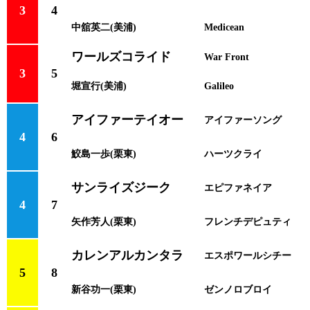
3
4
中舘英二(美浦)
Medicean
ワールズコライド
War Front
3
5
堀宣行(美浦)
Galileo
アイファーテイオー
アイファーソング
4
6
鮫島一歩(栗東)
ハーツクライ
サンライズジーク
エピファネイア
4
7
矢作芳人(栗東)
フレンチデピュティ
カレンアルカンタラ
エスポワールシチー
5
8
新谷功一(栗東)
ゼンノロブロイ