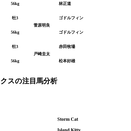
56kg
林正道
牡3
ゴドルフィン
菅原明良
56kg
ゴドルフィン
牡3
赤田牧場
戸崎圭太
56kg
松本好雄
ークスの注目馬分析
Storm Cat
Island Kitty