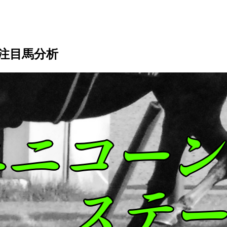
ス注目馬分析