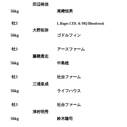
田辺裕信
56kg
尾﨑恒男
牡3
L.Bages LTD. & MQ Bloodstock
大野拓弥
56kg
ゴドルフィン
牡3
アースファーム
藤懸貴志
56kg
中島稔
牡3
社台ファーム
三浦皇成
56kg
ライフハウス
牡3
社台ファーム
津村明秀
56kg
鈴木隆司