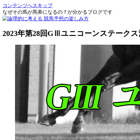
コンテンツへスキップ
なぜその馬が馬券になるの？が分かるブログです
2023年第28回GⅢユニコーンステーク