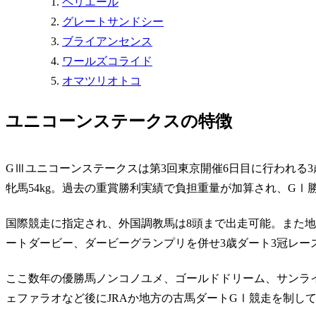
ペリエール
グレートサンドシー
ブライアンセンス
ワールズコライド
オマツリオトコ
ユニコーンステークスの特徴
GⅢユニコーンステークスは第3回東京開催6日目に行われる3歳
牝馬54kg。過去の重賞勝利実績で負担重量が加算され、GⅠ勝
国際競走に指定され、外国調教馬は8頭まで出走可能。また地
ートダービー、ダービーグランプリを併せ3歳ダート3冠レー
ここ数年の優勝馬ノンコノユメ、ゴールドドリーム、サンラ
ェファラオなど後にJRAか地方の古馬ダートGⅠ競走を制し