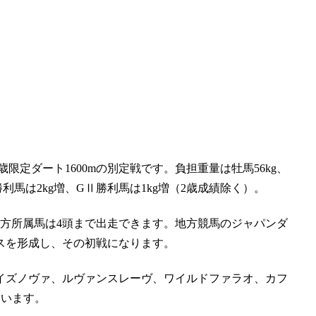
限定ダート1600mの別定戦です。負担重量は牡馬56kg、
利馬は2kg増、GⅡ勝利馬は1kg増（2歳成績除く）。
方所属馬は4頭まで出走できます。地方競馬のジャパンダ
スを形成し、その初戦になります。
イズノヴァ、ルヴァンスレーヴ、ワイルドファラオ、カフ
ています。