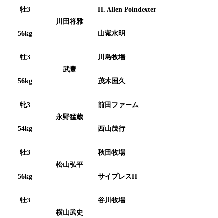
牡3
H. Allen Poindexter
川田将雅
56kg
山紫水明
牡3
川島牧場
武豊
56kg
茂木国久
ト
牝3
前田ファーム
永野猛蔵
54kg
西山茂行
牡3
秋田牧場
松山弘平
56kg
サイプレスH
牡3
谷川牧場
横山武史