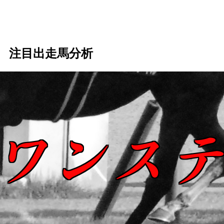
想 注目出走馬分析