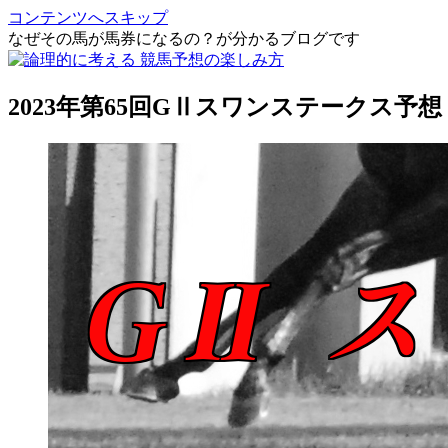
コンテンツへスキップ
なぜその馬が馬券になるの？が分かるブログです
2023年第65回GⅡスワンステークス予