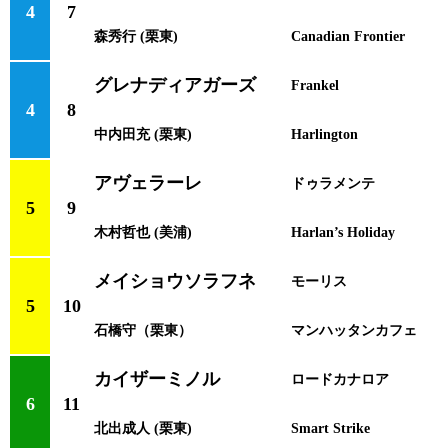
4
7
森秀行 (栗東)
Canadian Frontier
グレナディアガーズ
Frankel
4
8
中内田充 (栗東)
Harlington
アヴェラーレ
ドゥラメンテ
5
9
木村哲也 (美浦)
Harlan’s Holiday
メイショウソラフネ
モーリス
5
10
石橋守（栗東）
マンハッタンカフェ
カイザーミノル
ロードカナロア
6
11
北出成人 (栗東)
Smart Strike