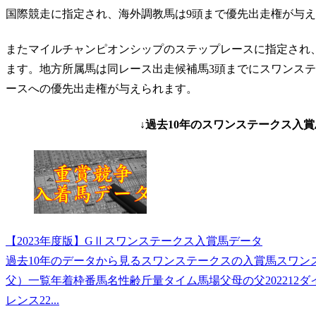
国際競走に指定され、海外調教馬は9頭まで優先出走権が与
またマイルチャンピオンシップのステップレースに指定され、
ます。地方所属馬は同レース出走候補馬3頭までにスワンステ
ースへの優先出走権が与えられます。
↓過去10年のスワンステークス入
【2023年度版】GⅡスワンステークス入賞馬データ
過去10年のデータから見るスワンステークスの入賞馬スワン
父）一覧年着枠番馬名性齢斤量タイム馬場父母の父202212ダイア
レンス22...