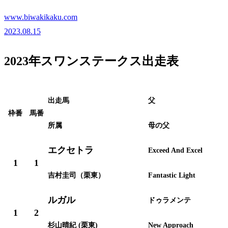
www.biwakikaku.com
2023.08.15
2023年スワンステークス出走表
出走馬
父
枠番
馬番
所属
母の父
エクセトラ
Exceed And Excel
1
1
吉村圭司（栗東）
Fantastic Light
ルガル
ドゥラメンテ
1
2
杉山晴紀 (栗東)
New Approach