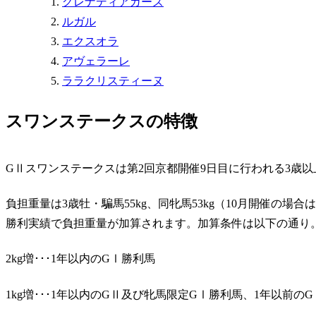
グレナディアガーズ
ルガル
エクスオラ
アヴェラーレ
ララクリスティーヌ
スワンステークスの特徴
GⅡスワンステークスは第2回京都開催9日目に行われる3歳以上
負担重量は3歳牡・騙馬55kg、同牝馬53kg（10月開催の場合は
勝利実績で負担重量が加算されます。加算条件は以下の通り
2kg増･･･1年以内のGⅠ勝利馬
1kg増･･･1年以内のGⅡ及び牝馬限定GⅠ勝利馬、1年以前の