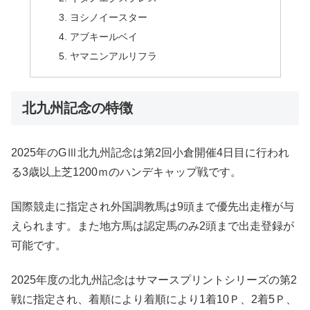
ヨシノイースター
アブキールベイ
ヤマニンアルリフラ
北九州記念の特徴
2025年のGⅢ北九州記念は第2回小倉開催4日目に行われ
る3歳以上芝1200ｍのハンデキャップ戦です。
国際競走に指定され外国調教馬は9頭まで優先出走権が与
えられます。また地方馬は認定馬のみ2頭まで出走登録が
可能です。
2025年度の北九州記念はサマースプリントシリーズの第2
戦に指定され、着順により着順により1着10Ｐ、2着5Ｐ、