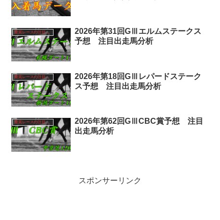
2026年第31回GⅢエルムステークス
重賞レースの注目馬分析
予想 注目出走馬分析
2026年第18回GⅢレパードステーク
重賞レースの注目馬分析
ス予想 注目出走馬分析
2026年第62回GⅢCBC賞予想 注目
重賞レースの注目馬分析
出走馬分析
スポンサーリンク