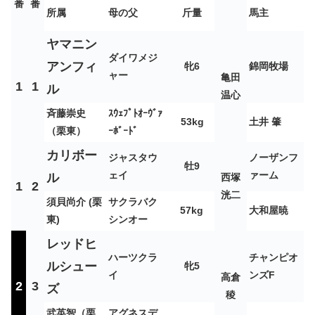
番
番
所属
母の父
斤量
馬主
ヤマニン
ダイワメジ
アンフィ
牝6
錦岡牧場
ャー
亀田
1
1
ル
温心
斉藤崇史
ｽｳｪﾌﾟﾄｵｰｳﾞｧ
53kg
土井 肇
（栗東）
ｰﾎﾞｰﾄﾞ
カリボー
ジャスタウ
ノーザンフ
牡9
ェイ
ァーム
ル
西塚
1
2
洸二
須貝尚介 (栗
サクラバク
57kg
大和屋暁
東)
シンオー
レッドヒ
ハーツクラ
チャンピオ
ルシュー
牝5
イ
ンズF
高倉
2
3
ズ
稜
武英智（栗
アグネスデ