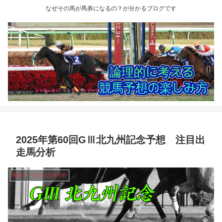
なぜその馬が馬券になるの？が分かるブログです
2025年第60回GⅢ北九州記念予想 注目出
走馬分析
重賞レースの注目馬分析