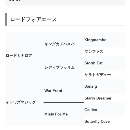
ロードフォアエース
Kingmambo
キングカメハメハ
マンファス
ロードカナロア
Storm Cat
レディブラッサム
サラトガデュー
Danzig
War Front
Starry Dreamer
イトワズマジック
Galileo
Misty For Me
Butterfly Cove