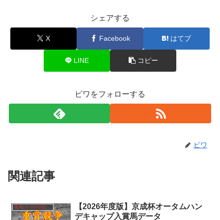
シェアする
X
Facebook
はてブ
LINE
コピー
ビワをフォローする
ビワ
関連記事
【2026年度版】京成杯オータムハン
重賞レースの注目馬分析
デキャップ入賞馬データ