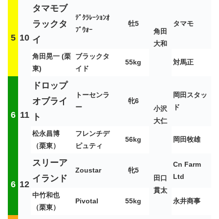
タマモブ
ﾃﾞｸﾗﾚｰｼｮﾝｵ
ラックタ
牡5
タマモ
ﾌﾞｳｫｰ
角田
5
10
イ
大和
角田晃一 (栗
ブラックタ
55kg
対馬正
東)
イド
ドロップ
トーセンラ
岡田スタッ
オブライ
牝6
ー
ド
小沢
6
11
ト
大仁
松永昌博
フレンチデ
56kg
岡田牧雄
（栗東）
ピュティ
スリーア
Cn Farm
Zoustar
牝5
Ltd
イランド
田口
6
12
貫太
中竹和也
Pivotal
55kg
永井商事
（栗東）