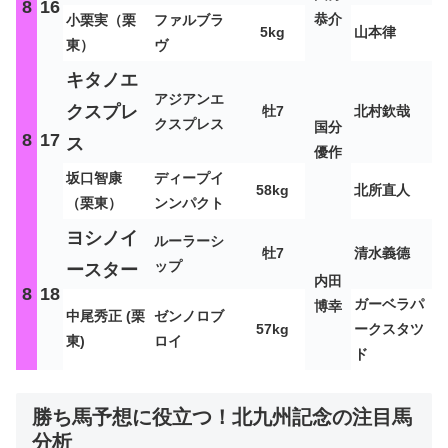
8
16
恭介
小栗実（栗
ファルブラ
5kg
山本律
東）
ヴ
キタノエ
アジアンエ
クスプレ
牡7
北村欽哉
クスプレス
国分
8
17
ス
優作
坂口智康
ディープイ
58kg
北所直人
（栗東）
ンンパクト
ヨシノイ
ルーラーシ
牡7
清水義德
ップ
ースター
内田
8
18
ガーベラパ
博幸
中尾秀正 (栗
ゼンノロブ
57kg
ークスタツ
東)
ロイ
ド
勝ち馬予想に役立つ！北九州記念の注目馬
分析