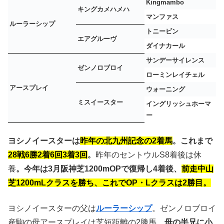
Kingmambo
キングカメハメハ
マンファス
ルーラーシップ
トニービン
エアグルーヴ
ダイナカール
サンデーサイレンス
ゼンノロブロイ
ローミンレイチェル
アースプレイ
ウォーニング
ミスイースター
イングリッシュホーマ
ー
ヨシノイースターは
昨年の北九州記念の2着馬
。これまで
28戦6勝2着6回3着3回
。
昨年のセントウルS8着後は休
養
。今年は3月阪神芝1200mOPで復帰し4着後、
前走中山
芝1200mLクラスを勝ち、これでOP・Lクラスは2勝目。
ヨシノイースターの父は
ルーラーシップ
。ゼンノロブロイ
産駒の母アースプレイは芝短距離の2勝馬。
母の半兄に小