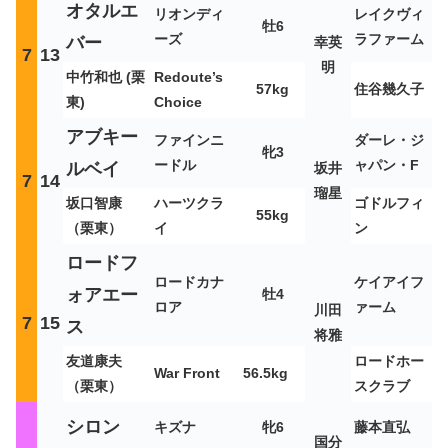
オタルエ
リオンディ
レイクヴィ
牡6
ーズ
ラファーム
バー
幸英
7
13
明
中竹和也 (栗
Redoute’s
57kg
住谷幾久子
東)
Choice
アブキー
ファインニ
ダーレ・ジ
牝3
ードル
ャパン・F
ルベイ
坂井
7
14
瑠星
坂口智康
ハーツクラ
ゴドルフィ
55kg
（栗東）
イ
ン
ロードフ
ロードカナ
ケイアイフ
ォアエー
牡4
ロア
ァーム
川田
7
15
ス
将雅
友道康夫
ロードホー
War Front
56.5kg
（栗東）
スクラブ
シロン
キズナ
牝6
藤本直弘
国分