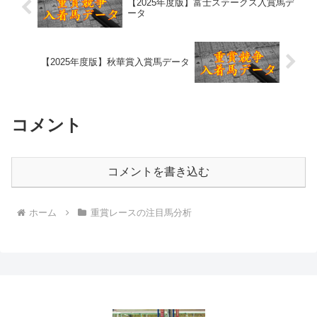
【2025年度版】富士ステークス入賞馬デ
ータ
【2025年度版】秋華賞入賞馬データ
コメント
コメントを書き込む
ホーム
重賞レースの注目馬分析