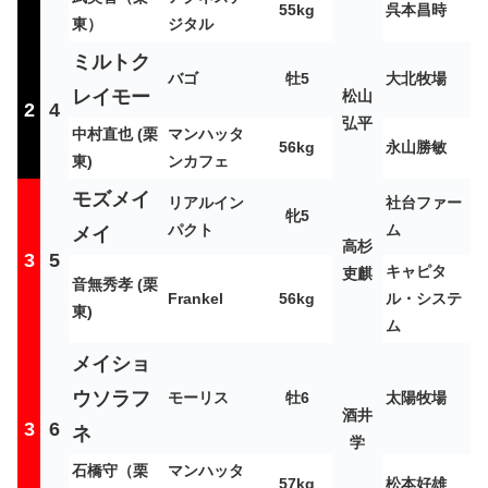
55kg
呉本昌時
東）
ジタル
ミルトク
バゴ
牡5
大北牧場
レイモー
松山
2
4
弘平
中村直也 (栗
マンハッタ
56kg
永山勝敏
東)
ンカフェ
モズメイ
リアルイン
社台ファー
牝5
パクト
ム
メイ
高杉
3
5
キャピタ
吏麒
音無秀孝 (栗
Frankel
56kg
ル・システ
東)
ム
メイショ
ウソラフ
モーリス
牡6
太陽牧場
酒井
3
6
ネ
学
石橋守（栗
マンハッタ
57kg
松本好雄