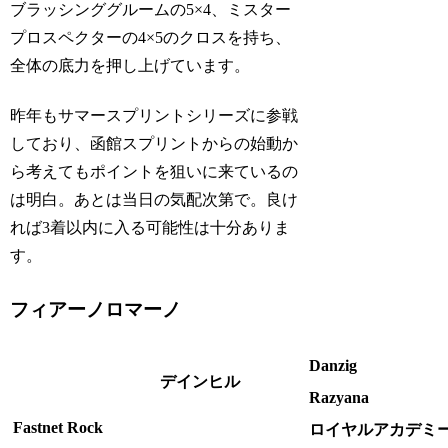
ブラッシンググルームの5×4、ミスター
プロスペクターの4×5のクロスを持ち、
全体の底力を押し上げています。
昨年もサマースプリントシリーズに参戦
しており、函館スプリントからの始動か
ら考えてもポイントを狙いに来ているの
は明白。あとは当日の気配次第で。良け
れば3着以内に入る可能性は十分ありま
す。
フィアーノロマーノ
Danzig
デインヒル
Razyana
Fastnet Rock
ロイヤルアカデミ