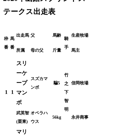
テークス出走表
出走馬
父
馬齢
生産牧場
枠
馬
騎
番
番
手
所属
母の父
斤量
馬主
スリ
ーケ
竹
スズカマ
ープ
騙5
信岡牧場
之
ンボ
1
1
マン
下
智
ボ
明
武英智
オペラハ
56kg
永井商事
(栗東)
ウス
マリ