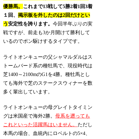
優勝馬。
これまで13戦して5勝2着1回3着
１回、
掲示板を外したのは2回だけとい
う
安定性を誇ります。
今回半年ぶりの実
戦ですが、前走も3か月開けて勝利して
いるのでポン駆けするタイプです。
ライトオンキューの父シャマルダルはス
トームバード系の種牡馬で、現役時代は
芝1400～2100mのG1を4勝。種牡馬とし
ても海外で芝のステークスウィナーを数
多く輩出しています。
ライトオンキューの母グレイトタイミン
グは米国産で海外2勝。
母系を遡っても
これといった活躍馬はいません。
ただし
本馬の場合、血統内にロベルトの5×4、