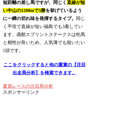
短距離の差し馬ですが、同じく
直線が短
い中山の1200mで3勝
を挙げているよう
に一瞬の切れ味を発揮するタイプ。
同じ
く平坦で直線が短い福島でも3着してい
ます。函館スプリントステークスは牝馬
と相性が良いため、人気薄でも狙いたい
1頭です。
ここをクリックすると他の重賞の【注目
出走馬分析】を検索できます。
重賞レースの注目馬分析
スポンサーリンク