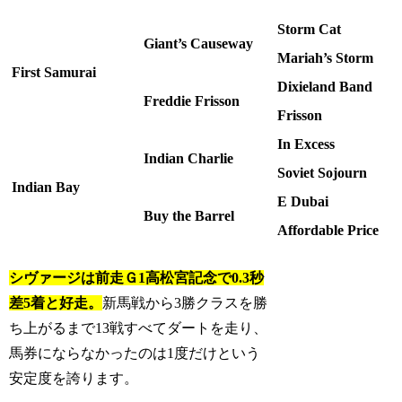
Storm Cat
Giant’s Causeway
Mariah’s Storm
First Samurai
Dixieland Band
Freddie Frisson
Frisson
In Excess
Indian Charlie
Soviet Sojourn
Indian Bay
E Dubai
Buy the Barrel
Affordable Price
シヴァージは前走Ｇ1高松宮記念で0.3秒
差5着と好走。
新馬戦から3勝クラスを勝
ち上がるまで13戦すべてダートを走り、
馬券にならなかったのは1度だけという
安定度を誇ります。