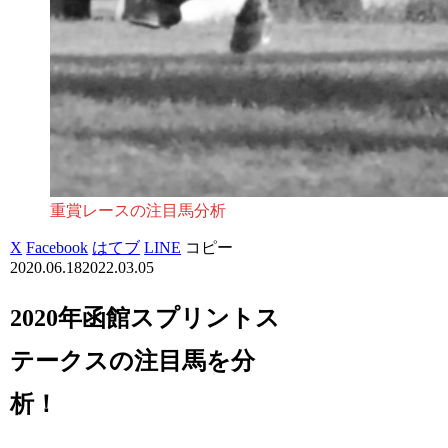
重賞レースの注目馬分析
X
Facebook
はてブ
LINE
コピー
2020.06.18
2022.03.05
2020年函館スプリントス
テークスの注目馬を分
析！