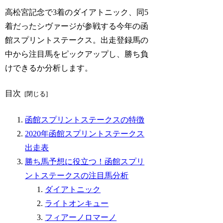
高松宮記念で3着のダイアトニック、同5
着だったシヴァージが参戦する今年の函
館スプリントステークス。出走登録馬の
中から注目馬をピックアップし、勝ち負
けできるか分析します。
目次
函館スプリントステークスの特徴
2020年函館スプリントステークス
出走表
勝ち馬予想に役立つ！函館スプリ
ントステークスの注目馬分析
ダイアトニック
ライトオンキュー
フィアーノロマーノ