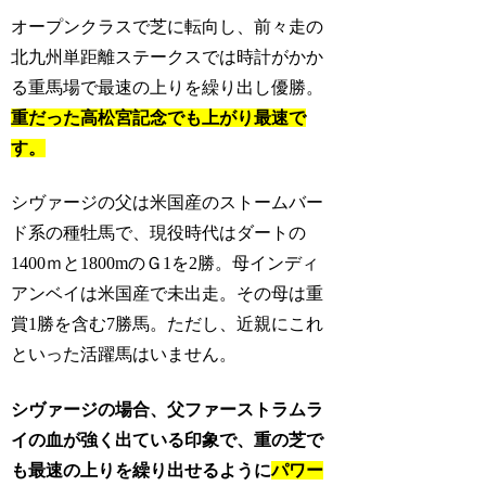
オープンクラスで芝に転向し、前々走の
北九州単距離ステークスでは時計がかか
る重馬場で最速の上りを繰り出し優勝。
重だった高松宮記念でも上がり最速で
す。
シヴァージの父は米国産のストームバー
ド系の種牡馬で、現役時代はダートの
1400ｍと1800mのＧ1を2勝。母インディ
アンベイは米国産で未出走。その母は重
賞1勝を含む7勝馬。ただし、近親にこれ
といった活躍馬はいません。
シヴァージの場合、父ファーストラムラ
イの血が強く出ている印象で、重の芝で
も最速の上りを繰り出せるように
パワー