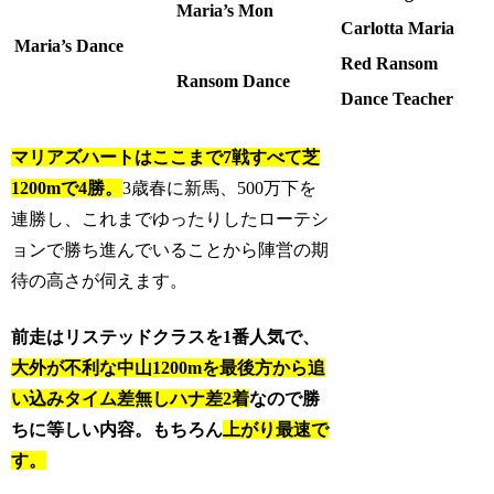
Maria’s Mon
Carlotta Maria
Maria’s Dance
Red Ransom
Ransom Dance
Dance Teacher
マリアズハートはここまで7戦すべて芝
1200mで4勝。
3歳春に新馬、500万下を
連勝し、これまでゆったりしたローテシ
ョンで勝ち進んでいることから陣営の期
待の高さが伺えます。
前走はリステッドクラスを1番人気で、
大外が不利な中山1200mを最後方から追
い込みタイム差無しハナ差2着
なので勝
ちに等しい内容。もちろん
上がり最速で
す。