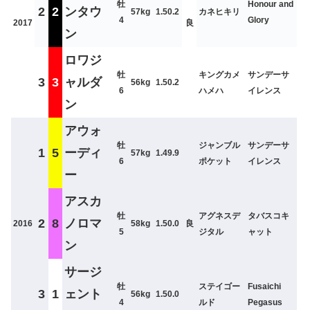
牡
Honour and
2
2
ンタウ
57kg
1.50.2
カネヒキリ
4
Glory
2017
良
ン
ロワジ
牡
キングカメ
サンデーサ
3
3
ャルダ
56kg
1.50.2
6
ハメハ
イレンス
ン
アウォ
牡
ジャンブル
サンデーサ
1
5
ーディ
57kg
1.49.9
6
ポケット
イレンス
ー
アスカ
牡
アグネスデ
タバスコキ
2
8
ノロマ
2016
58kg
1.50.0
良
5
ジタル
ャット
ン
サージ
牡
ステイゴー
Fusaichi
3
1
ェント
56kg
1.50.0
4
ルド
Pegasus