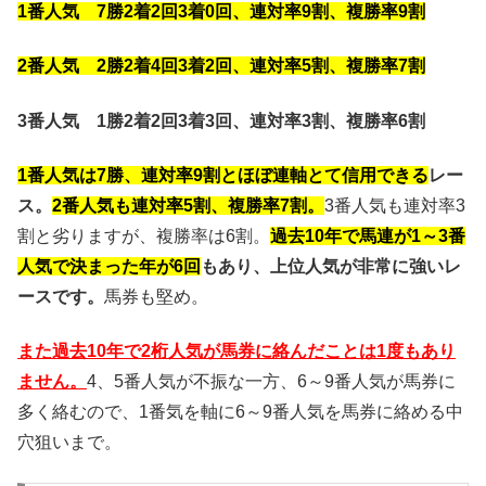
1番人気 7勝2着2回3着0回、連対率9割、複勝率9割
2番人気 2勝2着4回3着2回、連対率5割、複勝率7割
3番人気 1勝2着2回3着3回、連対率3割、複勝率6割
1番人気は7勝、連対率9割とほぼ連軸とて信用できる
レー
ス。
2番人気も連対率5割、複勝率7割。
3番人気も連対率3
割と劣りますが、複勝率は6割。
過去10年で馬連が1～3番
人気で決まった年が6回
もあり、上位人気が非常に強いレ
ースです。
馬券も堅め。
また過去10年で2桁人気が馬券に絡んだことは1度もあり
ません。
4、5番人気が不振な一方、6～9番人気が馬券に
多く絡むので、1番気を軸に6～9番人気を馬券に絡める中
穴狙いまで。