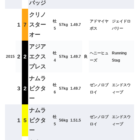
バッジ
クリノ
牡
アドマイヤ
ジェイドロ
1
7
スター
57kg
1.49.7
5
ボス
バリー
オー
アジア
牡
ヘニーヒュ
Running
2
2
エクス
2015
57kg
1.49.7
良
4
ーズ
Stag
プレス
ナムラ
牡
ゼンノロブ
エンドスウ
3
2
ビクタ
57kg
1.49.7
6
ロイ
ィープ
ー
ナムラ
牡
ゼンノロブ
エンドスウ
1
5
ビクタ
56kg
1.51.5
5
ロイ
ィープ
ー