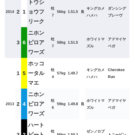
トウシ
牡
キングカメ
ダンシング
2
1
ョウフ
2014
56kg
1.51.5
良
7
ハメハ
ブレーヴ
リーク
ニホン
牡
ホワイトマ
アドマイヤ
3
6
ピロア
58kg
1.51.5
7
ズル
ベガ
ワーズ
ホッコ
牡
キングカメ
Cherokee
1
5
ータル
57kg
1.49.7
4
ハメハ
Run
マエ
ニホン
牡
ホワイトマ
アドマイヤ
2
4
ピロア
2013
59kg
1.49.8
良
6
ズル
ベガ
ワーズ
ハート
牡
ゼンノロブ
3
2
ビート
56kg
1.50.2
トニービン