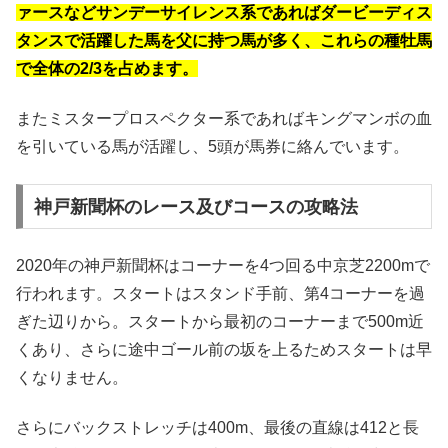
ァースなどサンデーサイレンス系であればダービーディス
タンスで活躍した馬を父に持つ馬が多く、これらの種牡馬
で全体の2/3を占めます。
またミスタープロスペクター系であればキングマンボの血
を引いている馬が活躍し、5頭が馬券に絡んでいます。
神戸新聞杯のレース及びコースの攻略法
2020年の神戸新聞杯はコーナーを4つ回る中京芝2200mで
行われます。スタートはスタンド手前、第4コーナーを過
ぎた辺りから。スタートから最初のコーナーまで500m近
くあり、さらに途中ゴール前の坂を上るためスタートは早
くなりません。
さらにバックストレッチは400m、最後の直線は412と長