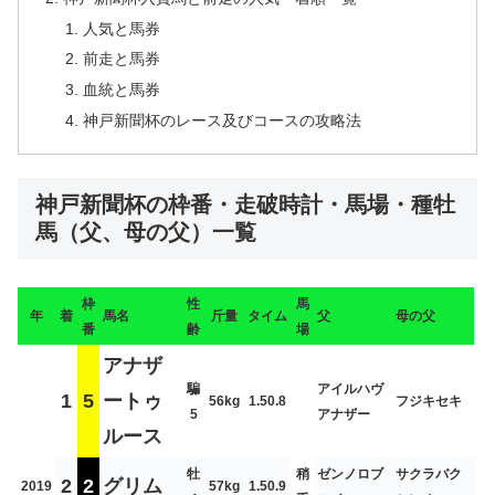
人気と馬券
前走と馬券
血統と馬券
神戸新聞杯のレース及びコースの攻略法
神戸新聞杯の枠番・走破時計・馬場・種牡
馬（父、母の父）一覧
枠
性
馬
年
着
馬名
斤量
タイム
父
母の父
番
齢
場
アナザ
騙
アイルハヴ
1
5
ートゥ
56kg
1.50.8
フジキセキ
5
アナザー
ルース
牡
稍
ゼンノロブ
サクラバク
2
2
グリム
2019
57kg
1.50.9