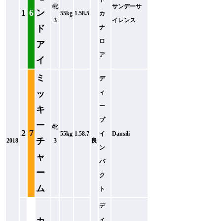
牝
サンデーサ
1
6
ン
55kg
1.58.5
カ
3
イレンス
ド
ナ
ロ
ア
ア
イ
ミ
デ
ッ
ィ
ー
キ
プ
ー
牝
2
7
55kg
1.58.7
イ
Dansili
チ
2018
3
良
ン
ャ
パ
ー
ク
ム
ト
デ
カ
ィ