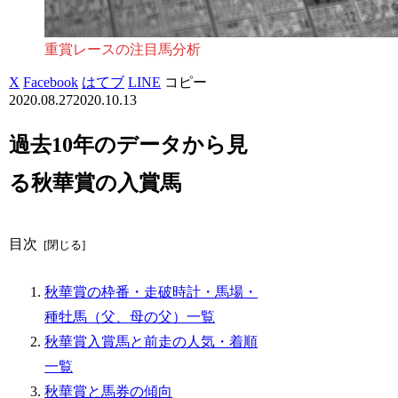
重賞レースの注目馬分析
X
Facebook
はてブ
LINE
コピー
2020.08.27
2020.10.13
過去10年のデータから見
る秋華賞の入賞馬
目次
秋華賞の枠番・走破時計・馬場・
種牡馬（父、母の父）一覧
秋華賞入賞馬と前走の人気・着順
一覧
秋華賞と馬券の傾向