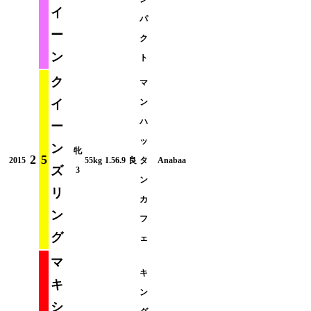
イ
パ
ー
ク
ン
ト
ク
マ
イ
ン
ハ
ー
ッ
ン
牝
2
5
2015
55kg
1.56.9
良
タ
Anabaa
ズ
3
ン
リ
カ
ン
フ
グ
ェ
マ
キ
キ
ン
シ