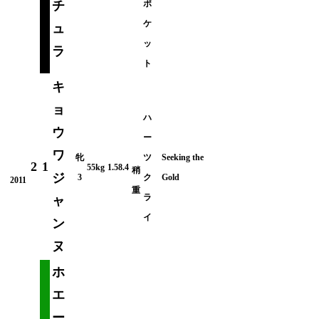
チ
ポ
ケ
ュ
ッ
ラ
ト
キ
ョ
ハ
ウ
ー
ワ
牝
ツ
Seeking the
2
1
55kg
1.58.4
稍
ジ
3
ク
Gold
2011
重
ラ
ャ
イ
ン
ヌ
ホ
エ
ー