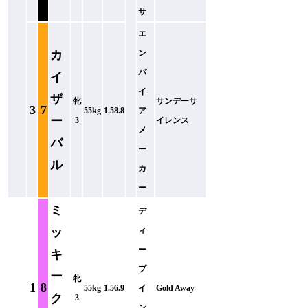
サ
エ
カ
ン
パ
イ
イ
ザ
牝
サンデーサ
3
7
55kg
1.58.8
ア
ー
3
イレンス
メ
バ
ー
ル
カ
ー
ミ
デ
ッ
ィ
ー
キ
プ
ー
牝
1
8
55kg
1.56.9
イ
Gold Away
ク
3
ン