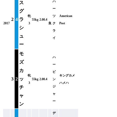
ハ
ス
ー
グ
牝
ツ
American
2
4
ラ
55kg
2.00.4
2017
3
良
ク
Post
シ
ラ
ュ
イ
ー
モ
ハ
ズ
ー
カ
ビ
牝
キングカメ
3
2
ッ
55kg
2.00.4
ン
3
ハメハ
チ
ジ
ャ
ャ
ー
ン
デ