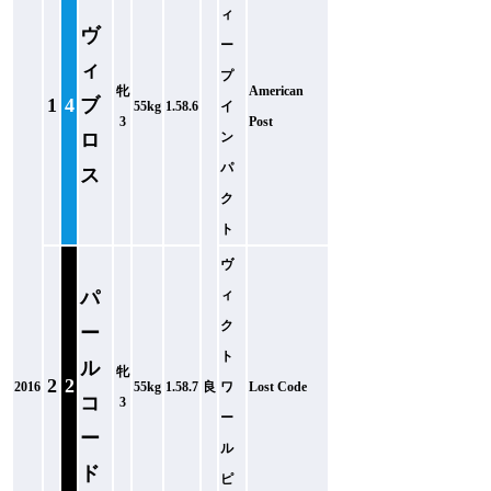
ィ
ヴ
ー
ィ
プ
牝
American
1
4
ブ
55kg
1.58.6
イ
3
Post
ロ
ン
パ
ス
ク
ト
ヴ
パ
ィ
ク
ー
ト
ル
牝
2
2
2016
55kg
1.58.7
良
ワ
Lost Code
コ
3
ー
ー
ル
ド
ピ