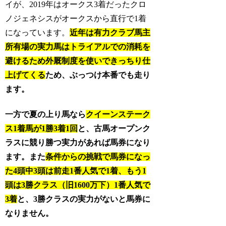
イが、2019年はオークス3着だったクロ
ノジェネシスがオークスから直行で1着
になっています。
近年は有力クラブ馬主
所有場の実力馬はトライアルでの消耗を
避けるため外厩制度を使いできっちり仕
上げてくる
ため、ぶっつけ本番でも走り
ます。
一方で夏の上り馬なら
クイーンステーク
ス1着馬が1勝3着1回
と、古馬オープンク
ラスに競り勝つ実力があれば馬券になり
ます。また
条件からの挑戦で馬券になっ
た4頭中3頭は前走1番人気で1着、もう1
頭は3勝クラス（旧1600万下）1番人気で
3着
と、3勝クラスの実力がないと馬券に
なりません。