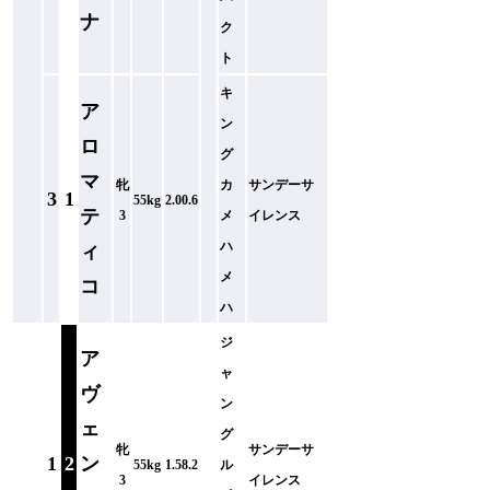
ナ
ク
ト
キ
ア
ン
ロ
グ
マ
牝
カ
サンデーサ
3
1
55kg
2.00.6
テ
3
メ
イレンス
ハ
ィ
メ
コ
ハ
ジ
ア
ャ
ヴ
ン
ェ
グ
牝
サンデーサ
1
2
ン
55kg
1.58.2
ル
3
イレンス