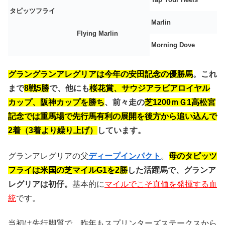
タピッツフライ
Marlin
Flying Marlin
Morning Dove
グラングランアレグリアは今年の安田記念の優勝馬
。これ
まで
8戦5勝
で、他にも
桜花賞、サウジアラビアロイヤル
カップ、阪神カップを勝ち
、前々走の
芝1200ｍＧ1高松宮
記念では重馬場で先行馬有利の展開を後方から追い込んで
2着（3着より繰り上げ）
しています。
グランアレグリアの父
ディープインパクト
。
母のタピッツ
フライは米国の芝マイルG1を2勝
した活躍馬で、グランア
レグリアは初仔。
基本的に
マイルでこそ真価を発揮する血
統
です。
当初は先行脚質で、昨年もスプリンターズステークスから