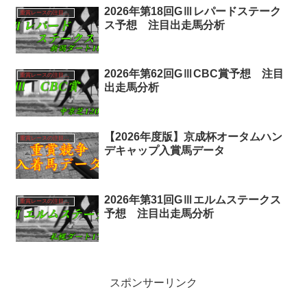
2026年第18回GⅢレパードステーク
重賞レースの注目馬分析
ス予想 注目出走馬分析
2026年第62回GⅢCBC賞予想 注目
重賞レースの注目馬分析
出走馬分析
【2026年度版】京成杯オータムハン
重賞レースの注目馬分析
デキャップ入賞馬データ
2026年第31回GⅢエルムステークス
重賞レースの注目馬分析
予想 注目出走馬分析
スポンサーリンク