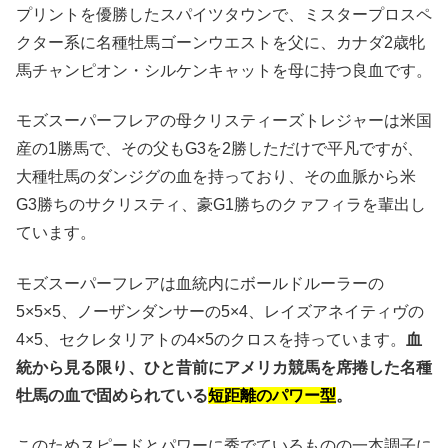
プリントを優勝したスパイツタウンで、ミスタープロスペ
クター系に名種牡馬ゴーンウエストを父に、カナダ2歳牝
馬チャンピオン・シルケンキャットを母に持つ良血です。
モズスーパーフレアの母クリスティーズトレジャーは米国
産の1勝馬で、その父もG3を2勝しただけで平凡ですが、
大種牡馬のダンジグの血を持っており、その血脈から米
G3勝ちのサクリスティ、豪G1勝ちのクァフィラを輩出し
ています。
モズスーパーフレアは血統内にボールドルーラーの
5×5×5、ノーザンダンサーの5×4、レイズアネイティヴの
4×5、セクレタリアトの4×5のクロスを持っています。
血
統から見る限り、ひと昔前にアメリカ競馬を席捲した名種
牡馬の血で固められている
短距離のパワー型
。
このためスピードとパワーに秀でているものの一本調子に