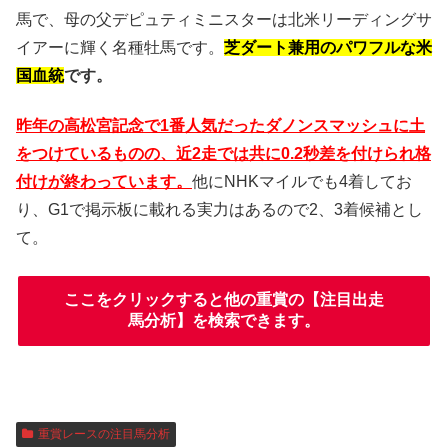
馬で、母の父デピュティミニスターは北米リーディングサ
イアーに輝く名種牡馬です。
芝ダート兼用のパワフルな米
国血統
です。
昨年の高松宮記念で1番人気だったダノンスマッシュに土
をつけているものの、近2走では共に0.2秒差を付けられ格
付けが終わっています。
他にNHKマイルでも4着してお
り、G1で掲示板に載れる実力はあるので2、3着候補とし
て。
ここをクリックすると他の重賞の【注目出走
馬分析】を検索できます。
重賞レースの注目馬分析