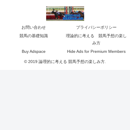
お問い合わせ
プライバシーポリシー
競馬の基礎知識
理論的に考える 競馬予想の楽し
み方
Buy Adspace
Hide Ads for Premium Members
© 2019 論理的に考える 競馬予想の楽しみ方.