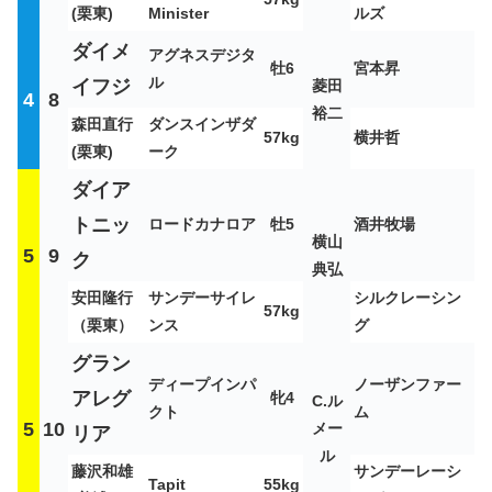
(栗東)
Minister
ルズ
ダイメ
アグネスデジタ
牡6
宮本昇
ル
イフジ
菱田
4
8
裕二
森田直行
ダンスインザダ
57kg
横井哲
(栗東)
ーク
ダイア
トニッ
ロードカナロア
牡5
酒井牧場
横山
5
9
ク
典弘
安田隆行
サンデーサイレ
シルクレーシン
57kg
（栗東）
ンス
グ
グラン
ディープインパ
ノーザンファー
アレグ
牝4
C.ル
クト
ム
5
10
メー
リア
ル
藤沢和雄
サンデーレーシ
Tapit
55kg