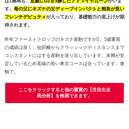
は1勝馬も、
近親にG1を3勝したアドマイヤムーン
がいま
す。
母の父にキズナの父ディープインパクトと相良が良い
フレンチデピュティ
が入っており、基礎能力の底上げが期
待されます。
昨年ファーストクロップのキズナ産駒ですが2、3歳重賞
の成績は良く、短距離からクラッシックディスタンスまで
コンスタントにはする産駒を送り出しています。末脚が安
定しているため直線の長い東京コースは合っています。連
軸で。
ここをクリックすると他の重賞の【注目出走
馬分析】を検索できます。