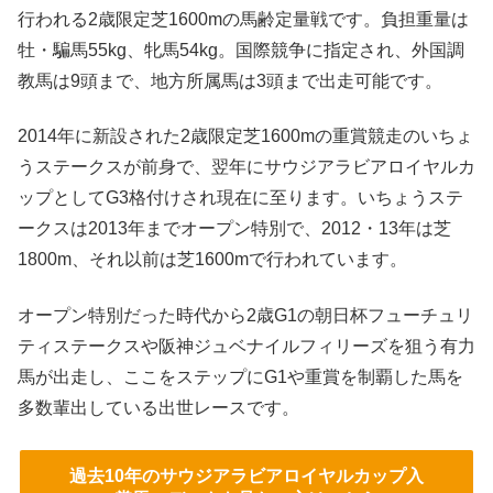
行われる2歳限定芝1600mの馬齢定量戦です。負担重量は
牡・騙馬55kg、牝馬54kg。国際競争に指定され、外国調
教馬は9頭まで、地方所属馬は3頭まで出走可能です。
2014年に新設された2歳限定芝1600mの重賞競走のいちょ
うステークスが前身で、翌年にサウジアラビアロイヤルカ
ップとしてG3格付けされ現在に至ります。いちょうステ
ークスは2013年までオープン特別で、2012・13年は芝
1800m、それ以前は芝1600mで行われています。
オープン特別だった時代から2歳G1の朝日杯フューチュリ
ティステークスや阪神ジュベナイルフィリーズを狙う有力
馬が出走し、ここをステップにG1や重賞を制覇した馬を
多数輩出している出世レースです。
過去10年のサウジアラビアロイヤルカップ入