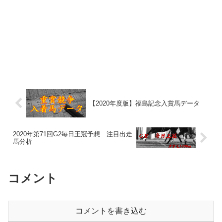
【2020年度版】福島記念入賞馬データ
2020年第71回G2毎日王冠予想 注目出走
馬分析
コメント
コメントを書き込む