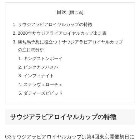
目次
サウジアラビアロイヤルカップの特徴
2020年サウジアラビアロイヤルカップ出走表
勝ち馬予想に役立つ！サウジアラビアロイヤルカップ
の注目馬分析
キングストンボーイ
ピンクカメハメハ
インフィナイト
ステラヴェローチェ
ダディーズビビッド
サウジアラビアロイヤルカップの特徴
G3サウジアラビアロイヤルカップは第4回東京開催初日に