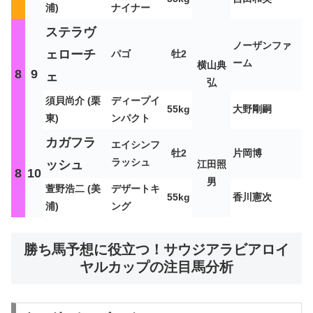
浦)
ナイナー
ステラヴ
ノーザンファ
ェローチ
パゴ
牡2
ーム
横山典
8
9
ェ
弘
須貝尚介 (栗
ディープイ
55kg
大野剛嗣
東)
ンパクト
カガフラ
エイシンフ
牡2
片岡博
ラッシュ
ッシュ
江田照
8
10
男
萱野浩二 (美
デザートキ
55kg
香川憲次
浦)
ング
勝ち馬予想に役立つ！サウジアラビアロイ
ヤルカップの注目馬分析