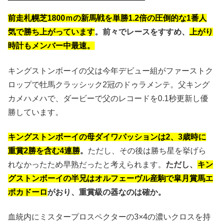
前走札幌芝1800ｍの新馬戦を単勝1.2倍の圧倒的な1番人
気で勝ち上がっています
。前々でレースをすすめ、
上がり
時計もメンバー中最速。
キングストンボーイの父は今年デビュー組がファーストク
ロップで牡馬クラッシック2冠のドゥラメンテ。父キング
カメハメハで、ダービーで父のレコードを0.1秒更新し優
勝しています。
キングストンボーイの母ダイワパッションは2、3歳時に
重賞2勝を含む4連勝
。
ただし、その後は勝ち星を挙げら
れなかったため早熟だったと考えられます。
ただし、
キン
グストンボーイの半兄はオルフェーヴル産駒で皐月賞馬エ
ポカドーロ
がおり、重賞級の器なのは確か。
血統内にミスタープロスペクターの3×4の濃いクロスを持