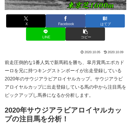
X
Facebook
はてブ
LINE
コピー
2020.10.05
2020.10.09
前走圧倒的な1番人気で新馬戦を勝ち、皐月賞馬エポカド
ーロを兄に持つキングストンボーイが出走登録している
2020年のサウジアラビアロイヤルカップ。サウジアラビ
アロイヤルカップに出走登録している馬の中から注目馬を
ピックアップし馬券になるか分析します。
2020年サウジアラビアロイヤルカッ
プの注目馬を分析！