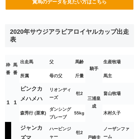
賞馬のデータを見たい方はこちら
2020年サウジアラビアロイヤルカップ出走
表
出走馬
父
馬齢
生産牧場
枠
馬
騎手
番
番
所属
母の父
斤量
馬主
ピンクカ
リオンディ
牡2
畠山牧場
ーズ
メハメハ
三浦皇
1
1
成
ダンシング
森秀行 (栗東)
55kg
木村久子
ブレーブ
ジャンカ
ハービンジ
ノーザンファ
牡2
ャー
ーム
ズマ
戸崎圭