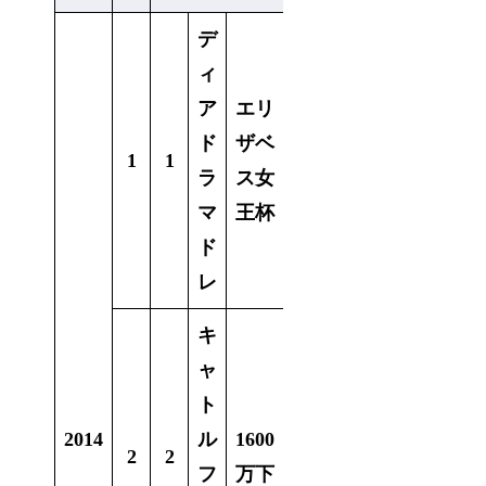
デ
ィ
ア
エリ
ド
ザベ
1
1
6
3
ラ
ス女
マ
王杯
ド
レ
キ
ャ
ト
2014
ル
1600
2
2
4
3
フ
万下