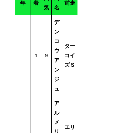
年
着
前走
着
気
名
気
デ
ン
コ
ター
ウ
1
9
コイ
11
6
ア
ズＳ
ン
ジ
ュ
ア
ル
メ
エリ
リ