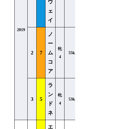
ウ
ェ
イ
2019
良
ノ
ー
牝
ハービン
2
7
ム
55kg
2.00.1
4
ジャー
コ
ア
ラ
ン
牝
3
5
53kg
2.00.1
Blame
ド
4
ネ
エ