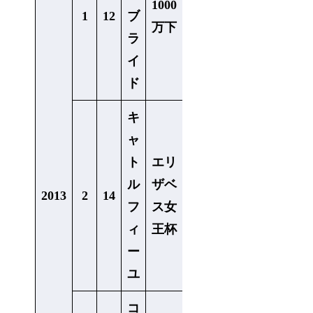
1000
1
12
ブ
2
1
万下
ラ
イ
ド
キ
ャ
ト
エリ
ル
ザベ
2013
2
14
2
2
フ
ス女
ィ
王杯
ー
ユ
コ