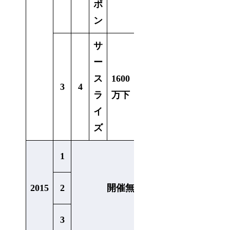
ポ
ン
サ
ー
ス
1600
3
4
4
3
ラ
万下
イ
ズ
1
2015
2
開催無
3