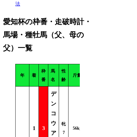
法
愛知杯の枠番・走破時計・
馬場・種牡馬（父、母の
父）一覧
枠
馬
性
タイ
馬
年
着
斤量
父
番
名
齢
ム
場
デ
ン
コ
メイショ
ウ
牝
1
3
56kg
2.01.1
ウサムソ
ア
7
ン