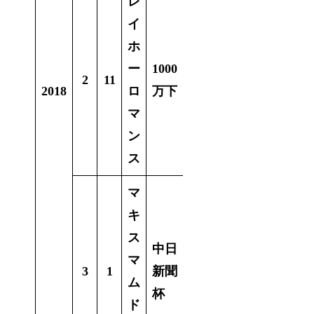
レ
イ
ホ
ー
1000
2
11
1
1
2018
ロ
万下
マ
ン
ス
マ
キ
ス
中日
マ
3
1
新聞
4
5
ム
杯
ド