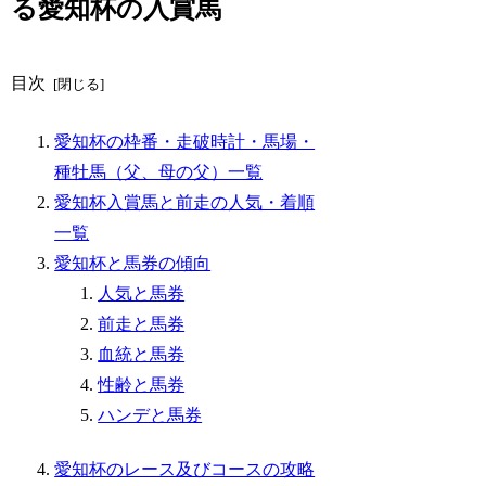
る愛知杯の入賞馬
目次
愛知杯の枠番・走破時計・馬場・
種牡馬（父、母の父）一覧
愛知杯入賞馬と前走の人気・着順
一覧
愛知杯と馬券の傾向
人気と馬券
前走と馬券
血統と馬券
性齢と馬券
ハンデと馬券
愛知杯のレース及びコースの攻略