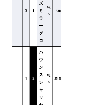
ズ
マンハッ
牝
3
1
ミ
53kg
2.01.8
タンカフ
5
ェ
ラ
ー
グ
ロ
バ
ウ
ン
ス
牝
ゼンノロ
1
2
55.5kg
1.58.8
シ
5
ブロイ
ャ
ッ
セ