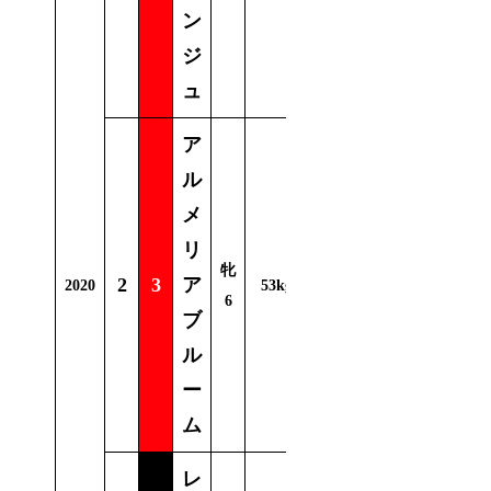
ン
ジ
ュ
ア
ル
メ
リ
ドリーム
牝
2
3
ア
2020
53kg
2.01.1
重
ジャーニ
6
ー
ブ
ル
ー
ム
レ