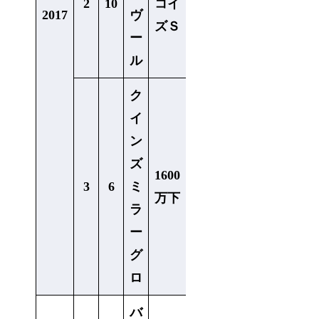
2
10
コイ
13
10
2017
ヴ
ズＳ
ー
ル
ク
イ
ン
ズ
1600
3
6
ミ
10
1
万下
ラ
ー
グ
ロ
バ