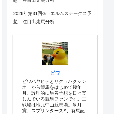
想 注目出走馬分析
2026年第31回GⅢエルムステークス予
想 注目出走馬分析
ビワ
ビワハヤヒデとサクラバクシン
オーから競馬をはじめて幾年
月。論理的に馬券予想を日々楽
しんでいる競馬ファンです。主
戦場は地元中山競馬場。皐月
賞、スプリンターズS、有馬記