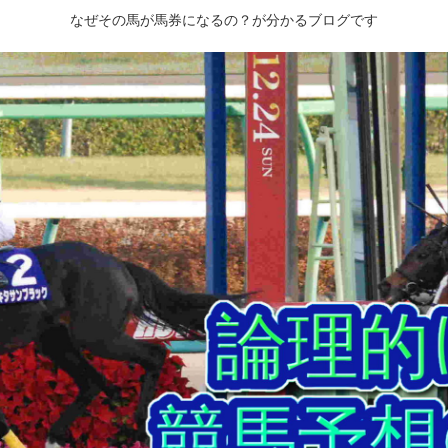
なぜその馬が馬券になるの？が分かるブログです