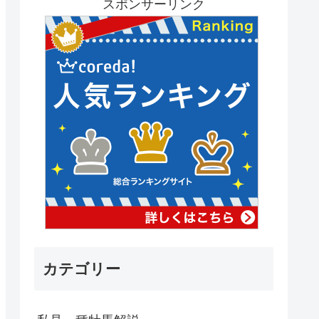
スポンサーリンク
カテゴリー