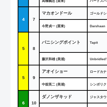
高橋義忠 (栗東)
ハードスパ
マカオンドール
ゴールドシ
4
7
今野貞一 (栗東)
Darshaan
バニシングポイント
Tapit
5
8
藤沢和雄 (美浦)
Unbridled
アオイショー
ロードカナ
5
9
中舘英二 (美浦)
シンボリク
ダノンザキッド
ジャスタウ
6
10