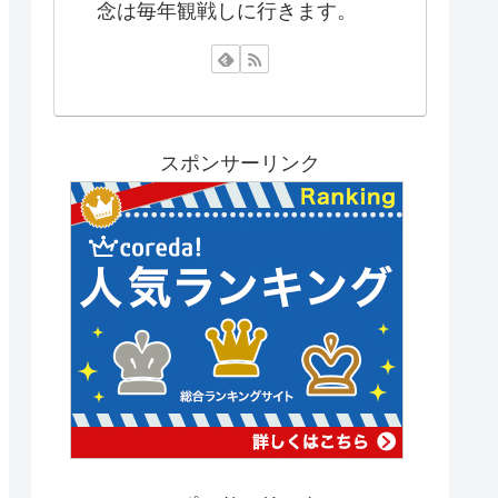
念は毎年観戦しに行きます。
スポンサーリンク