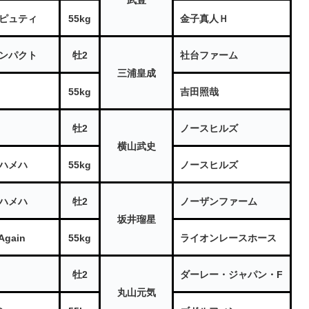
武豊
ピュティ
55kg
金子真人Ｈ
ンパクト
牡2
社台ファーム
三浦皇成
55kg
吉田照哉
牡2
ノースヒルズ
横山武史
ハメハ
55kg
ノースヒルズ
ハメハ
牡2
ノーザンファーム
坂井瑠星
Again
55kg
ライオンレースホース
牡2
ダーレー・ジャパン・F
丸山元気