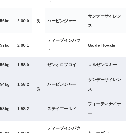
ト
サンデーサイレン
56kg
2.00.0
良
ハービンジャー
ス
ディープインパク
57kg
2.00.1
Garde Royale
ト
56kg
1.58.0
ゼンオロブロイ
マルゼンスキー
サンデーサイレン
54kg
1.58.2
ハービンジャー
良
ス
フォーティナイナ
53kg
1.58.2
ステイゴールド
ー
ディープインパク