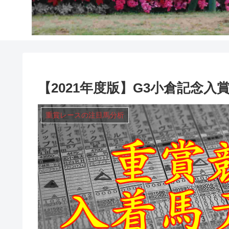
【2021年度版】G3小倉記念入
重賞レースの注目馬分析