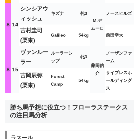
シンシアウ
キズナ
牝3
ノースヒルズ
ィッシュ
M.デ
8
14
ムーロ
吉村圭司
Galileo
54kg
前田幸大
(栗東)
ヴァンルー
ルーラーシ
ノーザンファ
牝3
ップ
ーム
ラー
藤岡佑
8
15
サイプレスホ
介
吉岡辰弥
Forest
54kg
ールディング
Camp
(栗東)
ス
勝ち馬予想に役立つ！フローラステークス
の注目馬分析
ラスール