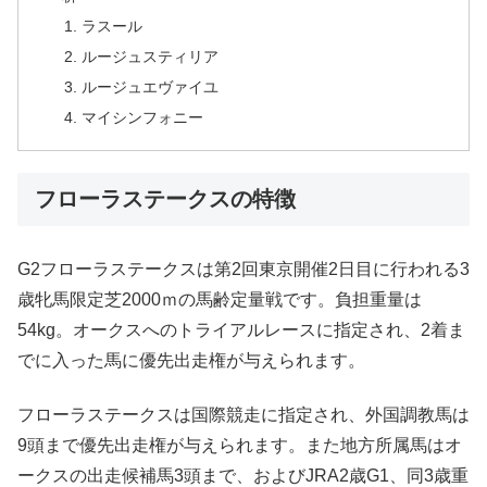
ラスール
ルージュスティリア
ルージュエヴァイユ
マイシンフォニー
フローラステークスの特徴
G2フローラステークスは第2回東京開催2日目に行われる3
歳牝馬限定芝2000ｍの馬齢定量戦です。負担重量は
54kg。オークスへのトライアルレースに指定され、2着ま
でに入った馬に優先出走権が与えられます。
フローラステークスは国際競走に指定され、外国調教馬は
9頭まで優先出走権が与えられます。また地方所属馬はオ
ークスの出走候補馬3頭まで、およびJRA2歳G1、同3歳重