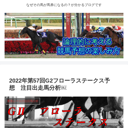
なぜその馬が馬券になるの？が分かるブログです
2022年第57回G2フローラステークス予
想 注目出走馬分析￼
重賞レースの注目馬分析