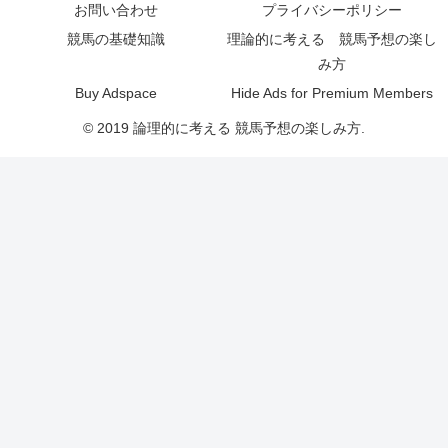
お問い合わせ
プライバシーポリシー
競馬の基礎知識
理論的に考える 競馬予想の楽し
み方
Buy Adspace
Hide Ads for Premium Members
© 2019 論理的に考える 競馬予想の楽しみ方.