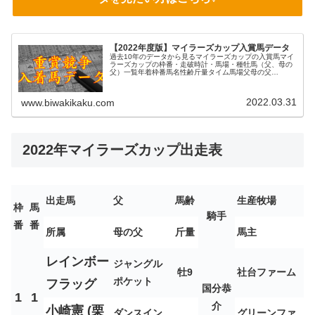
【2022年度版】マイラーズカップ入賞馬データ
過去10年のデータから見るマイラーズカップの入賞馬マイ
ラーズカップの枠番・走破時計・馬場・種牡馬（父、母の
父）一覧年着枠番馬名性齢斤量タイム馬場父母の父
202113ケイデンスコール牡556kg1.31.4良ロードカナロア
ハーツクライ23アル...
2022.03.31
www.biwakikaku.com
2022年マイラーズカップ出走表
出走馬
父
馬齢
生産牧場
枠
馬
騎手
番
番
所属
母の父
斤量
馬主
レインボー
ジャングル
牡9
社台ファーム
ポケット
フラッグ
国分恭
1
1
介
小崎憲 (栗
ダンスイン
グリーンファ