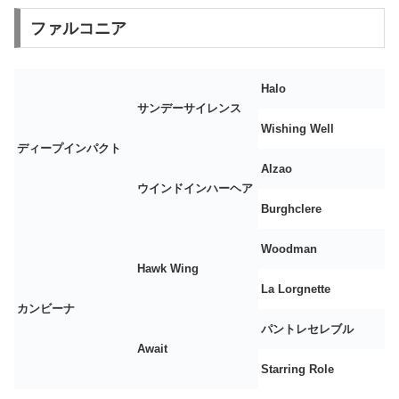
ファルコニア
Halo
サンデーサイレンス
Wishing Well
ディープインパクト
Alzao
ウインドインハーヘア
Burghclere
Woodman
Hawk Wing
La Lorgnette
カンビーナ
パントレセレブル
Await
Starring Role