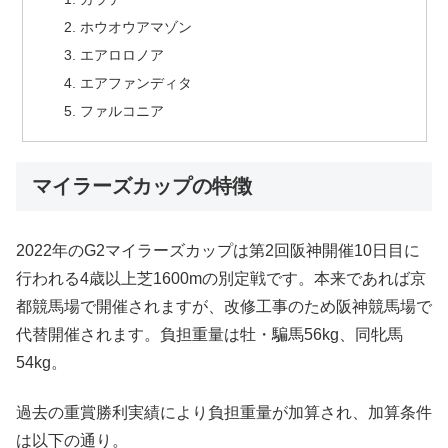
ホウオウアマゾン
エアロロノア
エアファンディタ
ファルコニア
マイラーズカップの特徴
2022年のG2マイラーズカップは第2回阪神開催10日目に
行われる4歳以上芝1600mの別定戦です。本来であれば京
都競馬場で開催されますが、改修工事のため阪神競馬場で
代替開催されます。負担重量は牡・騙馬56kg、同牝馬
54kg。
過去の重賞勝利実績により負担重量が加算され、加算条件
は以下の通り。