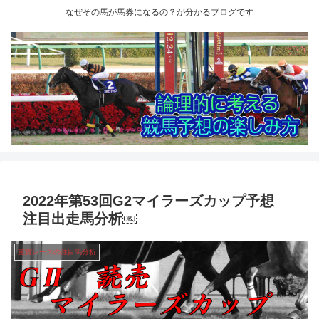
なぜその馬が馬券になるの？が分かるブログです
2022年第53回G2マイラーズカップ予想
注目出走馬分析￼
重賞レースの注目馬分析