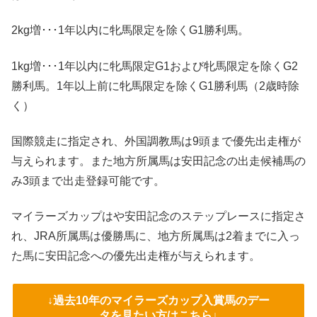
2kg増･･･1年以内に牝馬限定を除くG1勝利馬。
1kg増･･･1年以内に牝馬限定G1および牝馬限定を除くG2
勝利馬。1年以上前に牝馬限定を除くG1勝利馬（2歳時除
く）
国際競走に指定され、外国調教馬は9頭まで優先出走権が
与えられます。また地方所属馬は安田記念の出走候補馬の
み3頭まで出走登録可能です。
マイラーズカップはや安田記念のステップレースに指定さ
れ、JRA所属馬は優勝馬に、地方所属馬は2着までに入っ
た馬に安田記念への優先出走権が与えられます。
↓過去10年のマイラーズカップ入賞馬のデー
タを見たい方はこちら↓