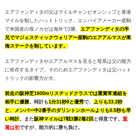
エアファンディタの父はマイルチャンピオンシップと香港
マイルを制したハットトリック。エンパイアメーカー産駒
で米国産の母ノカゼは海外で2勝。
エアファンディタの半
兄でマジェスティックウォリアー産駒のエアアルマスが東
海ステークを制しています。
エアファンディタやエアアルマスを見ると母系は父の能力
に依存するタイプ。そのためエアファンディタは父ハット
トリックの影響力が大。
前走の阪神芝1600mリステッドクラスでは重賞常連組を
相手に優勝
。時計も
1分31秒9と優秀
で、
上りも33.3秒
と、メンバー中2番手のダリントンホールよりも0.5秒も早
い時計
。また
阪神マイルは7戦3勝2着2回
と得意です。
重
賞は初
ですが、能力的に勝ち負け。