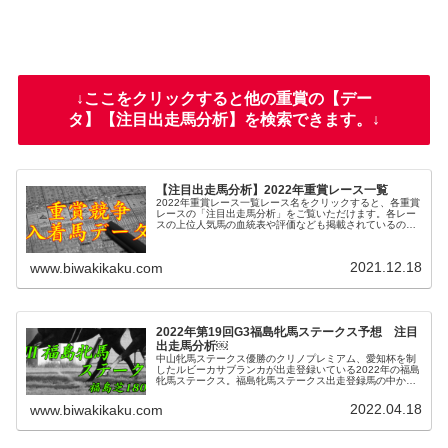
↓ここをクリックすると他の重賞の【デー
タ】【注目出走馬分析】を検索できます。↓
【注目出走馬分析】2022年重賞レース一覧
2022年重賞レース一覧レース名をクリックすると、各重賞
レースの「注目出走馬分析」をご覧いただけます。各レー
スの上位人気馬の血統表や評価なども掲載されているの
で、過去のレースと比較する際にお役立てください。また
レース名の脇のDをクリックする...
2021.12.18
www.biwakikaku.com
2022年第19回G3福島牝馬ステークス予想 注目
出走馬分析￼
中山牝馬ステークス優勝のクリノプレミアム、愛知杯を制
したルビーカサブランカが出走登録いている2022年の福島
牝馬ステークス。福島牝馬ステークス出走登録馬の中から
注目馬をピックアップし、馬券になるか分析します。
2022.04.18
www.biwakikaku.com