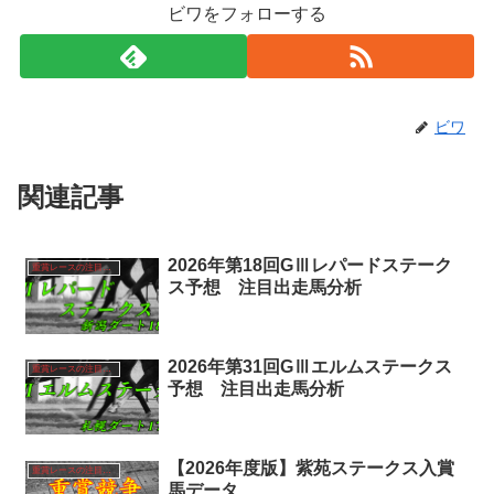
ビワをフォローする
ビワ
関連記事
2026年第18回GⅢレパードステーク
重賞レースの注目馬分析
ス予想 注目出走馬分析
2026年第31回GⅢエルムステークス
重賞レースの注目馬分析
予想 注目出走馬分析
【2026年度版】紫苑ステークス入賞
重賞レースの注目馬分析
馬データ