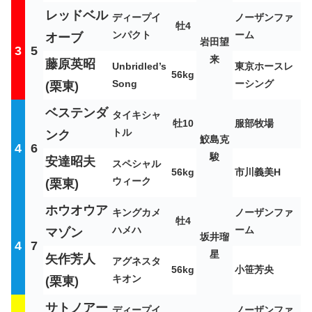
レッドベル
ディープイ
ノーザンファ
牡4
ンパクト
ーム
オーブ
岩田望
3
5
来
藤原英昭
Unbridled’s
東京ホースレ
56kg
Song
ーシング
(栗東)
ベステンダ
タイキシャ
牡10
服部牧場
トル
ンク
鮫島克
4
6
駿
安達昭夫
スペシャル
56kg
市川義美H
ウィーク
(栗東)
ホウオウア
キングカメ
ノーザンファ
牡4
ハメハ
ーム
マゾン
坂井瑠
4
7
星
矢作芳人
アグネスタ
56kg
小笹芳央
キオン
(栗東)
サトノアー
ディープイ
ノーザンファ