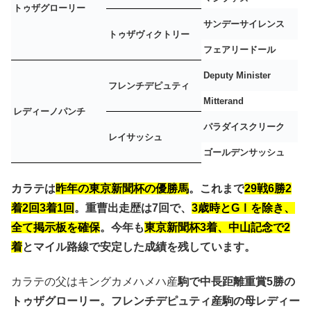
トゥザグローリー
サンデーサイレンス
トゥザヴィクトリー
フェアリードール
Deputy Minister
フレンチデピュティ
Mitterand
レディーノパンチ
パラダイスクリーク
レイサッシュ
ゴールデンサッシュ
カラテは
昨年の東京新聞杯の優勝馬
。これまで
29戦6勝2
着2回3着1回
。重曹出走歴は7回で、
3歳時とGⅠを除き、
全て掲示板を確保
。今年も
東京新聞杯3着、中山記念で2
着
とマイル路線で安定した成績を残しています。
カラテの父はキングカメハメハ産
駒で中長距離重賞5勝の
トゥザグローリー。フレンチデピュティ産駒の母レディー